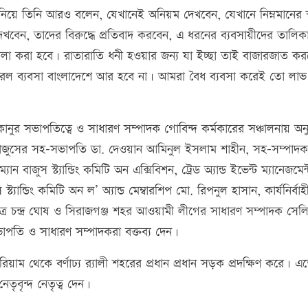
ানিয়ে তিনি আরও বলেন, যেখানেই অনিয়ম দেখবেন, যেখানে নিম্নমানের স্ব
দেখবেন, তাদের বিরুদ্ধে প্রতিবাদ করবেন, এ ধরনের ব্যবসায়ীদের তালিক
লা করা হবে। রাতারাতি ধনী হওয়ার জন্য যা ইচ্ছা তাই বাজারজাত কর
হযবরল ব্যবসা বাংলাদেশে আর হবে না। আমরা বৈধ ব্যবসা করেই তো লা
নুর সভাপতিত্বে ও সাধারণ সম্পাদক গোবিন্দ কর্মকারের সঞ্চালনায় অনুষ
বাজুসের সহ-সভাপতি ডা. দেওয়ান আমিনুল ইসলাম শাহীন, সহ-সম্পাদ
ুস স্ট্যান্ডিং কমিটি অন এক্সিবিশন, ট্রেড অ্যান্ড ইভেন্ট ম্যানেজমেন্
 স্ট্যান্ডিং কমিটি অন ল’ অ্যান্ড মেম্বারশিপ মো. রিপনুল হাসান, কার্যনির্বা
িং পবিত্র চন্দ্র ঘোষ ও সিরাজগঞ্জ শহর আওয়ামী লীগের সাধারণ সম্পাদক সেল
াপতি ও সাধারণ সম্পাদকরা বক্তব্য দেন।
 থেকে বর্ণাঢ্য র‍্যালী শহরের প্রধান প্রধান সড়ক প্রদক্ষিণ করে। এ
েতৃবৃন্দ নেতৃত্ব দেন।