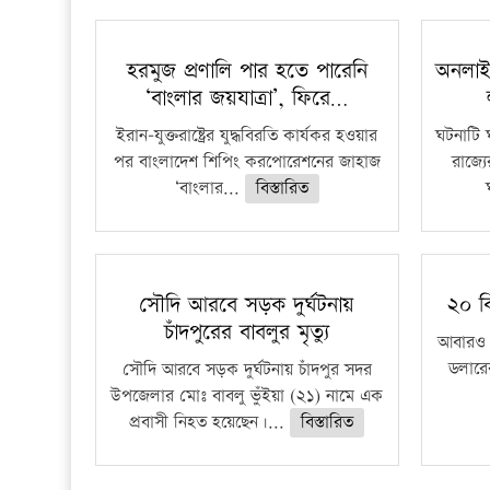
হরমুজ প্রণালি পার হতে পারেনি
অনলাই
‘বাংলার জয়যাত্রা’, ফিরে…
ইরান-যুক্তরাষ্ট্রের যুদ্ধবিরতি কার্যকর হওয়ার
ঘটনাটি 
পর বাংলাদেশ শিপিং করপোরেশনের জাহাজ
রাজ্য
‘বাংলার...
বিস্তারিত
সৌদি আরবে সড়ক দুর্ঘটনায়
২০ ব
চাঁদপুরের বাবলুর মৃত্যু
আবারও ব
ডলারের
সৌদি আরবে সড়ক দুর্ঘটনায় চাঁদপুর সদর
উপজেলার মোঃ বাবলু ভুঁইয়া (২১) নামে এক
প্রবাসী নিহত হয়েছেন।...
বিস্তারিত