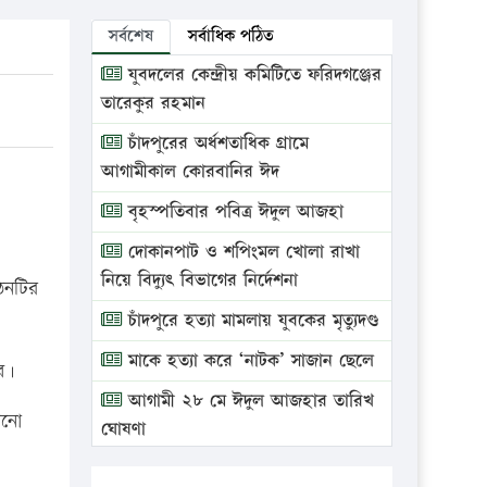
সর্বশেষ
সর্বাধিক পঠিত
যুবদলের কেন্দ্রীয় কমিটিতে ফরিদগঞ্জের
তারেকুর রহমান
চাঁদপুরের অর্ধশতাধিক গ্রামে
আগামীকাল কোরবানির ঈদ
বৃহস্পতিবার পবিত্র ঈদুল আজহা
দোকানপাট ও শপিংমল খোলা রাখা
নিয়ে বিদ্যুৎ বিভাগের নির্দেশনা
গঠনটির
চাঁদপুরে হত্যা মামলায় যুবকের মৃত্যুদণ্ড
মাকে হত্যা করে ‘নাটক’ সাজান ছেলে
ব।
আগামী ২৮ মে ঈদুল আজহার তারিখ
োনো
ঘোষণা
ভ্রাম্যমাণ আদালতে দুইটি প্রতিষ্ঠানকে