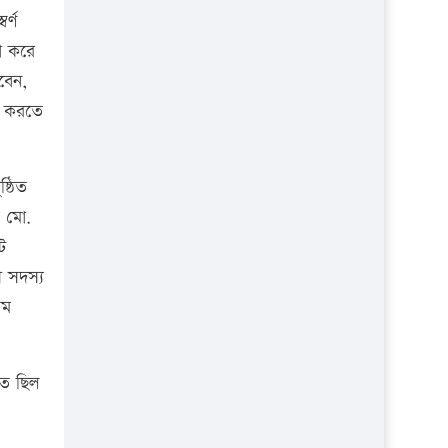
প্রতিষ্ঠান
র্ণ
া করে
বেন,
ভ করতে
্ঠিত
ক মো.
ট
হী সদস্য
িম
তে ছিল