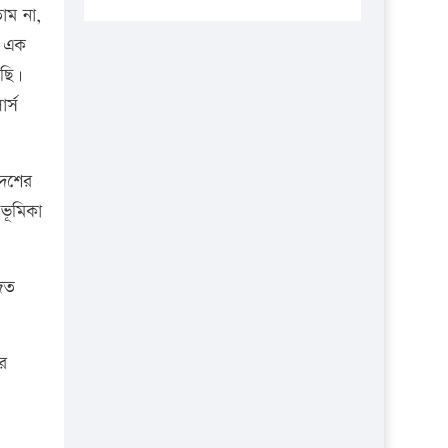
প্রতিষ্ঠানকে ৪০হাজার টাকা জরিমানা।
াম না,
র এক
এবার লঞ্চের ভাড়া বাড়ল
রছি।
১৭ থেকে ২১ শতাংশ বিদ্যুতের দাম
র্স
বাড়ানোর প্রস্তাব পিডিবির
১৬ মে চাঁদপুর ও ২৫ মে ফেনী সফরে
যাবেন প্রধানমন্ত্রী
দেশের
উচ্চশিক্ষায় গৌরবময় অর্জন: পূর্ণ
ভূমিকা
স্কলারশিপে যুক্তরাষ্ট্রে পিএইচডি করছেন
কুয়েটের কৃতি…
িত
সারা দেশে বজ্রাঘাতে ১৪ জনের
প্রাণহানি
কঠোর হচ্ছে এসএসসি ও এইচএসসি
র
পরীক্ষা
ফরিদগঞ্জে আগুনে পুড়লো ৬ ব্যবসা