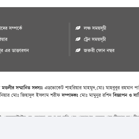
ের সম্পর্কে
লঞ্চ সময়সূচী
রিয়ার
ট্রেন সময়সূচী
পুর এর ডাক্তারগন
জরুরী ফোন নম্বর
া মন্ডলীর সম্মানিত সদস্যঃ
এডভোকেট শাহরিয়ার মাহমুদ,মোঃ মাহবুবুর রহমান পাট
জিনিয়ার মোঃ জিহাদুল ইসলাম শরীফ
সম্পাদকঃ
মোঃ মামুনুর রশিদ
বিজ্ঞাপন ও সা
 ওয়েবসাইটের যে কোনো লেখা বা ছবি পুনঃপ্রকাশের ক্ষেত্রে ঋন স্বীকার বাঞ্চনীয
Copyright © 2026 • Chandpurnews.com • All Rights Reserved
Website Design, Development & SEO Consulting Services by
Cyber World IT