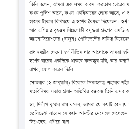
তিনি বলেন, আমরা এক সময় ব্যবসা করতাম চোরের মতো।
কখন পুলিশ আসে, কখন এনবিআরের লোক আসে, এ ভয়ে। স্ব
হাজার টাকার বিনিময়ে এ স্বর্ণের বৈধতা দিয়েছেন। স্
আর এশিয়ার বৃহত্তম শিল্পগোষ্ঠী বসুন্ধরা গ্রুপের এমড
অ্যাসোসিয়েশনের (বাজুস) প্রেসিডেন্টের দায়িত্ব নি
প্রধানমন্ত্রীর দেওয়া স্বর্ণ নীতিমালার আলোকে আমরা 
স্বর্ণের বারের একদিকে থাকবে বঙ্গবন্ধুর ছবি, আর অ
রাখব, যোগ করেন তিনি।
সোমবার (২ জানুয়ারি) বিকেলে সিরাজগঞ্জ শহরের শ
মতবিনিময় সভায় প্রধান অতিথির বক্তব্যে তিনি এসব 
ডা. দিলীপ কুমার রায় বলেন, আমরা যে কয়টি জেলায় অন
প্রেসিডেন্ট সায়েম সোবহান আনভীর মেসেজে দেখেছেন 
লিখেছেন, এগিয়ে যান।