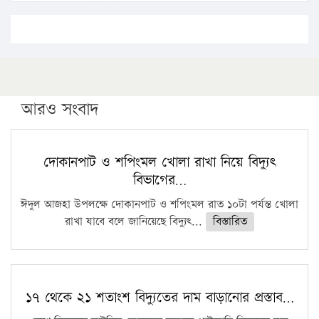
এবার লঞ্চের ভাড়া বাড়ল
১৭ থেকে ২১ শতাংশ বিদ্যুতের দাম বাড়ানোর প্রস্তাব পিডিবির
১৬ মে চাঁদপুর ও ২৫ মে ফেনী সফরে যাবেন প্রধানমন্ত্রী
উচ্চশিক্ষায় গৌরবময় অর্জন: পূর্ণ স্কলারশিপে যুক্তরাষ্ট্রে পিএইচডি
করছেন কুয়েটের কৃতি…
আরও সংবাদ
সারা দেশে বজ্রাঘাতে ১৪ জনের প্রাণহানি
কঠোর হচ্ছে এসএসসি ও এইচএসসি পরীক্ষা
দোকানপাট ও শপিংমল খোলা রাখা নিয়ে বিদ্যুৎ
বিভাগের…
ফরিদগঞ্জে আগুনে পুড়লো ৬ ব্যবসা প্রতিষ্ঠান
ঈদুল আজহা উপলক্ষে দোকানপাট ও শপিংমল রাত ১০টা পর্যন্ত খোলা
রাখা যাবে বলে জানিয়েছে বিদ্যুৎ...
বিস্তারিত
১৭ থেকে ২১ শতাংশ বিদ্যুতের দাম বাড়ানোর প্রস্তাব…