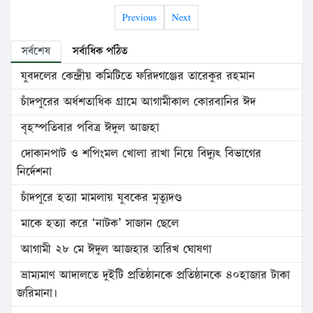
Previous
Next
সর্বশেষ
সর্বাধিক পঠিত
যুবদলের কেন্দ্রীয় কমিটিতে ফরিদগঞ্জের তারেকুর রহমান
চাঁদপুরের অর্ধশতাধিক গ্রামে আগামীকাল কোরবানির ঈদ
বৃহস্পতিবার পবিত্র ঈদুল আজহা
দোকানপাট ও শপিংমল খোলা রাখা নিয়ে বিদ্যুৎ বিভাগের
নির্দেশনা
চাঁদপুরে হত্যা মামলায় যুবকের মৃত্যুদণ্ড
মাকে হত্যা করে ‘নাটক’ সাজান ছেলে
আগামী ২৮ মে ঈদুল আজহার তারিখ ঘোষণা
ভ্রাম্যমাণ আদালতে দুইটি প্রতিষ্ঠানকে প্রতিষ্ঠানকে ৪০হাজার টাকা
জরিমানা।