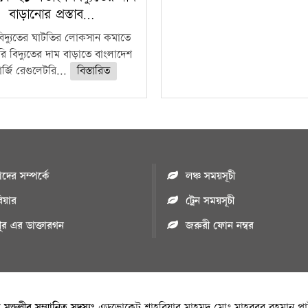
বাড়ানোর প্রস্তাব…
বিদ্যুতের ঘাটতির লোকসান কমাতে
ি বিদ্যুতের দাম বাড়াতে বাংলাদেশ
র্জি রেগুলেটরি...
বিস্তারিত
ের সম্পর্কে
লঞ্চ সময়সূচী
রিয়ার
ট্রেন সময়সূচী
পুর এর ডাক্তারগন
জরুরী ফোন নম্বর
া মন্ডলীর সম্মানিত সদস্যঃ
এডভোকেট শাহরিয়ার মাহমুদ,মোঃ মাহবুবুর রহমান পাট