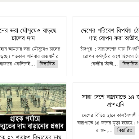
ের ভরা মৌসুমেও বাড়ছে
দেশের পরিবেশ বিপর্যয় ঠ
চালের দাম
গাছ রোপন করা অতী
 রায়হান আমনের ভরা মৌসুমেও চালের
চাঁদপুর : সারাদেশের ন্যায় বিএনপি
াড়ছে। গতকাল শনিবার রাজধানীর
রোপন কর্মসূচীর অংশ হিসেবে চাঁ
 বাজারে একদিনেই...
বিস্তারিত
কেন্দ্রীয় তাঁতী...
বিস্তারিত
সারা দেশে বজ্রাঘাতে ১৪
প্রাণহানি
দেশের বিভিন্ন স্থানে কালবৈশাখ
বজ্রাপাতে ১৪ জনের মৃত্যু হয়েছে। গ
৫ জন,...
বিস্তারিত
কে ২১ শতাংশ বিদ্যুতের দাম