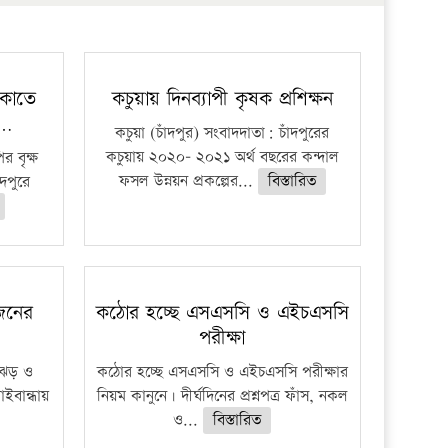
প্রতিষ্ঠান
েকাতে
কচুয়ায় দিনব্যাপী কৃষক প্রশিক্ষন
ব…
কচুয়া (চাঁদপুর) সংবাদদাতা: চাঁদপুরের
কচুয়ায় ২০২০- ২০২১ অর্থ বছরের কন্দাল
র বৃক্ষ
ফসল উন্নয়ন প্রকল্পের...
বিস্তারিত
দপুরে
 জনের
কঠোর হচ্ছে এসএসসি ও এইচএসসি
পরীক্ষা
ী ঝড় ও
কঠোর হচ্ছে এসএসসি ও এইচএসসি পরীক্ষার
াইবান্ধায়
নিয়ম কানুনে। দীর্ঘদিনের প্রশ্নপত্র ফাঁস, নকল
ও...
বিস্তারিত