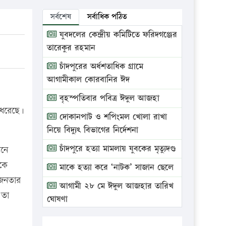
সর্বশেষ
সর্বাধিক পঠিত
যুবদলের কেন্দ্রীয় কমিটিতে ফরিদগঞ্জের
তারেকুর রহমান
চাঁদপুরের অর্ধশতাধিক গ্রামে
আগামীকাল কোরবানির ঈদ
বৃহস্পতিবার পবিত্র ঈদুল আজহা
 ধরেছে।
দোকানপাট ও শপিংমল খোলা রাখা
নিয়ে বিদ্যুৎ বিভাগের নির্দেশনা
চাঁদপুরে হত্যা মামলায় যুবকের মৃত্যুদণ্ড
েনে
কে
মাকে হত্যা করে ‘নাটক’ সাজান ছেলে
ক জনতার
আগামী ২৮ মে ঈদুল আজহার তারিখ
 তা
ঘোষণা
ভ্রাম্যমাণ আদালতে দুইটি প্রতিষ্ঠানকে