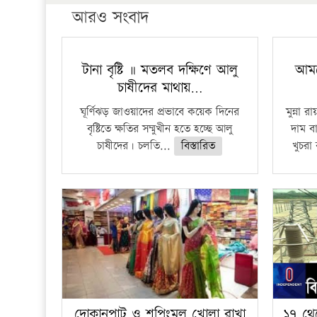
আরও সংবাদ
টানা বৃষ্টি ॥ মতলব দক্ষিণে আলু
আমন
চাষীদের মাথায়…
ঘূর্ণিঝড় জাওয়াদের প্রভাবে কয়েক দিনের
মুন্না
বৃষ্টিতে ক্ষতির সম্মুখীন হতে হচ্ছে আলু
দাম ব
চাষীদের। চলতি...
বিস্তারিত
খুচরা
দোকানপাট ও শপিংমল খোলা রাখা
১৭ থে