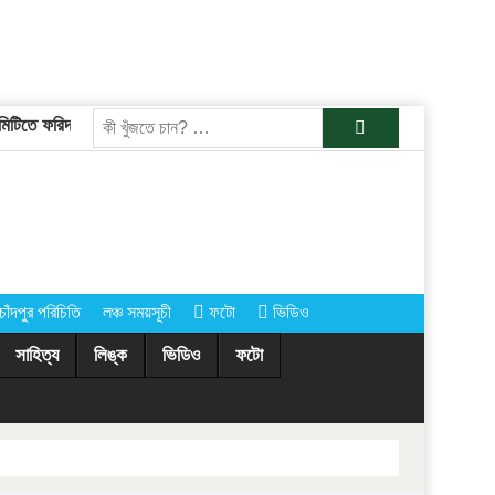
টিতে ফরিদগঞ্জের তারেকুর রহমান
চাঁদপুরের অর্ধশতাধিক গ্রামে আগামীকাল কোরবা
খুজুন
চাঁদপুর পরিচিতি
লঞ্চ সময়সূচী
ফটো
ভিডিও
সাহিত্য
লিঙ্ক
ভিডিও
ফটো