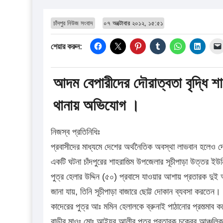
চাঁদপুর নিউজ সংবাদ
০৭ অক্টোবার ২০১২, ১৫:৫১
শেয়ার করুন:
আদম বেপারীদের দৌরাত্বতা বৃদ্ধি শা
থানায় অভিযোগ ।
নিজস্ব প্রতিনিধিঃ
প্রবাসীদের মাধ্যমে দেশের অর্থনৈতিক অবস্থা লাভবান হলেও দ
একটি ঘটনা চাঁদপুরের শাহরাস্ত্মি উপজেলার সূচীপাড়া উত্তর ইউন
পুত্র হেলার উদ্দিন (৫০) প্রবাসে যাওয়ার আশায় প্রতারক দুই আ
জানা যায়, তিনি সূচীপাড়া বাজারে ছোট্ট দোকান ব্যবসা করতে
কাদেরের পুত্র আঃ মমিন হেলালকে ব্রুনাই পাঠানোর প্রস্ত্মাব ক
বাড়ীর মাওঃ মোঃ আইয়ুব আলীর পুত্র প্রতারক চক্রের আঞ্চলিক