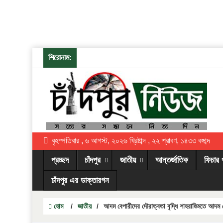
শিরোনাম:
বৃহস্পতিবার , ৬ আগস্ট, ২০২৬ খ্রিষ্টাব্দ , ২২ শ্রাবণ, ১৪৩৩ বঙ্গাব্দ
প্রচ্ছদ
চাঁদপুর
জাতীয়
আন্তর্জাতিক
ফিচার 
চাঁদপুর এর ডাক্তারগন
হোম
/
জাতীয়
/
আদম বেপারীদের দৌরাত্বতা বৃদ্ধি শাহরাস্ত্মিতে আদম