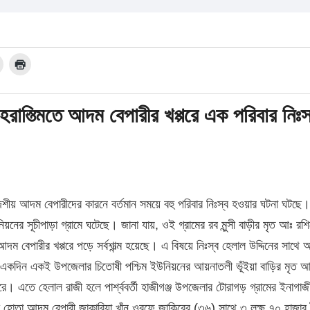
হরাস্ত্মিতে আদম বেপারীর খপ্পরে এক পরিবার নিঃস
েশীয় আদম বেপারীদের কারনে বর্তমান সময়ে বহু পরিবার নিঃস্ব হওয়ার ঘটনা ঘটছে
িয়নের সূচীপাড়া গ্রামে ঘটেছে। জানা যায়, ওই গ্রামের রব মুন্সী বাড়ীর মৃত আঃ রশ
দম বেপারীর খপ্পরে পড়ে সর্বশান্ত্ম হয়েছে। এ বিষয়ে নিঃস্ব হেলাল উদ্দিনের সাথে
ন। একদিন একই উপজেলার চিতোষী পশ্চিম ইউনিয়নের আয়নাতলী ভূঁইয়া বাড়ির মৃত আ
রে। এতে হেলাল রাজী হলে পার্শ্ববর্তী হাজীগঞ্জ উপজেলার টোরাগড় গ্রামের ইনাগাজী
 হোতা আদম বেপারী জাকারিয়া খাঁন ওরফে জাকিরের (৩৬) সাথে ৩ লক্ষ ৭০ হাজার 