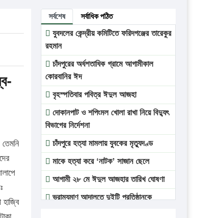
সর্বশেষ
সর্বাধিক পঠিত
যুবদলের কেন্দ্রীয় কমিটিতে ফরিদগঞ্জের তারেকুর
রহমান
চাঁদপুরের অর্ধশতাধিক গ্রামে আগামীকাল
কোরবানির ঈদ
্ব-
বৃহস্পতিবার পবিত্র ঈদুল আজহা
দোকানপাট ও শপিংমল খোলা রাখা নিয়ে বিদ্যুৎ
বিভাগের নির্দেশনা
। তেমনি
চাঁদপুরে হত্যা মামলায় যুবকের মৃত্যুদণ্ড
িদের
মাকে হত্যা করে ‘নাটক’ সাজান ছেলে
 আলাপে
আগামী ২৮ মে ঈদুল আজহার তারিখ ঘোষণা
ঃ
ভ্রাম্যমাণ আদালতে দুইটি প্রতিষ্ঠানকে
 হাজ্বি
প্রতিষ্ঠানকে ৪০হাজার টাকা জরিমানা।
টাকা