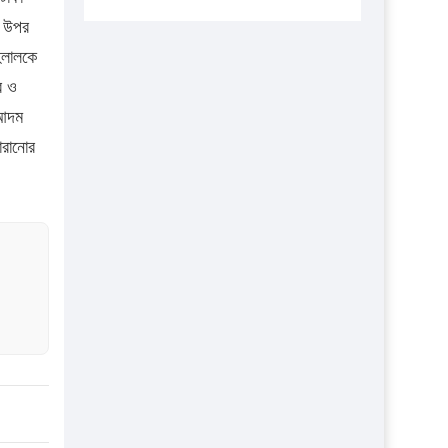
এবার লঞ্চের ভাড়া বাড়ল
র উপর
েলালকে
১৭ থেকে ২১ শতাংশ বিদ্যুতের দাম বাড়ানোর
প্রস্তাব পিডিবির
ে ও
 আদম
১৬ মে চাঁদপুর ও ২৫ মে ফেনী সফরে যাবেন
ারানোর
প্রধানমন্ত্রী
উচ্চশিক্ষায় গৌরবময় অর্জন: পূর্ণ স্কলারশিপে
যুক্তরাষ্ট্রে পিএইচডি করছেন কুয়েটের কৃতি…
সারা দেশে বজ্রাঘাতে ১৪ জনের প্রাণহানি
কঠোর হচ্ছে এসএসসি ও এইচএসসি পরীক্ষা
ফরিদগঞ্জে আগুনে পুড়লো ৬ ব্যবসা প্রতিষ্ঠান