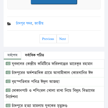
চাঁদপুর সদর
,
জাতীয়
Previous
Next
সর্বশেষ
সর্বাধিক পঠিত
যুবদলের কেন্দ্রীয় কমিটিতে ফরিদগঞ্জের তারেকুর রহমান
চাঁদপুরের অর্ধশতাধিক গ্রামে আগামীকাল কোরবানির ঈদ
বৃহস্পতিবার পবিত্র ঈদুল আজহা
দোকানপাট ও শপিংমল খোলা রাখা নিয়ে বিদ্যুৎ বিভাগের
নির্দেশনা
চাঁদপুরে হত্যা মামলায় যুবকের মৃত্যুদণ্ড