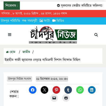
শিরোনাম:
যুবদলের কেন্দ্রীয় কমিটিতে ফরিদগঞ্জের তা
শনিবার , ৮ আগস্ট, ২০২৬ খ্রিষ্টাব্দ , ২৪ শ্রাবণ, ১৪৩৩ বঙ্গাব্দ
চাঁদপুর পরিচিতি
লঞ্চ সময়সূচী
ফটো
ভিডিও
হোম
/
জাতীয়
/
ইব্রাহীম কাজী জুয়েলের নেতৃত্বে ব্যতিক্রমী বিশাল বিক্ষোভ মিছিল
চাঁদপুর নিউজ সংবাদ
২১ ডিসেম্বার ২০১৩, ২৩:৪০
শেয়ার
করুন: