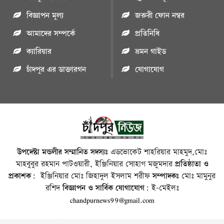
বিজ্ঞাপন মুল্য
জরুরী ফোন নম্বর
আমাদের সম্পর্কে
প্রতিনিধি
ক্যারিয়ার
ভ্রমন গাইড
চাঁদপুর এর ডাক্তারগন
যোগাযোগ
উপদেষ্টা মন্ডলীর সম্মানিত সদস্যঃ
এডভোকেট শাহরিয়ার মাহমুদ,মোঃ
মাহবুবুর রহমান পাটওয়ারী, ইঞ্জিনিয়ার সোহাগ মজুমদার
প্রতিষ্ঠাতা ও
প্রকাশক:
ইঞ্জিনিয়ার মোঃ জিহাদুল ইসলাম শরীফ
সম্পাদকঃ
মোঃ মামুনুর
রশিদ
বিজ্ঞাপন ও সার্বিক যোগাযোগ:
ই-মেইলঃ
chandpurnews99@gmail.com