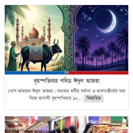
বৃহস্পতিবার পবিত্র ঈদুল আজহা
খোশ আমদেদ ঈদুল আজহা। যথাযথ ধর্মীয় মর্যাদা ও ভাবগাম্ভীর্যের মধ্য
দিয়ে আগামী বৃহস্পতিবার ১০...
বিস্তারিত