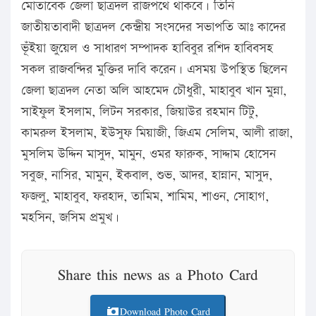
মোতাবেক জেলা ছাত্রদল রাজপথে থাকবে। তিনি
জাতীয়তাবাদী ছাত্রদল কেন্দ্রীয় সংসদের সভাপতি আঃ কাদের
ভূঁইয়া জুয়েল ও সাধারণ সম্পাদক হাবিবুর রশিদ হাবিবসহ
সকল রাজবন্দির মুক্তির দাবি করেন। এসময় উপস্থিত ছিলেন
জেলা ছাত্রদল নেতা অলি আহমেদ চৌধুরী, মাহাবুব খান মুন্না,
সাইফুল ইসলাম, লিটন সরকার, জিয়াউর রহমান টিটু,
কামরুল ইসলাম, ইউসুফ মিয়াজী, জিএম সেলিম, আলী রাজা,
মুসলিম উদ্দিন মাসুদ, মামুন, ওমর ফারুক, সাদ্দাম হোসেন
সবুজ, নাসির, মামুন, ইকবাল, শুভ, আদর, হান্নান, মাসুদ,
ফজলু, মাহাবুব, ফরহাদ, তামিম, শামিম, শাওন, সোহাগ,
মহসিন, জসিম প্রমুখ।
Share this news as a Photo Card
Download Photo Card