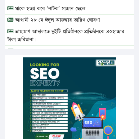
মাকে হত্যা করে ‘নাটক’ সাজান ছেলে
আগামী ২৮ মে ঈদুল আজহার তারিখ ঘোষণা
ভ্রাম্যমাণ আদালতে দুইটি প্রতিষ্ঠানকে প্রতিষ্ঠানকে ৪০হাজার
টাকা জরিমানা।
এবার লঞ্চের ভাড়া বাড়ল
১৭ থেকে ২১ শতাংশ বিদ্যুতের দাম বাড়ানোর প্রস্তাব পিডিবির
১৬ মে চাঁদপুর ও ২৫ মে ফেনী সফরে যাবেন প্রধানমন্ত্রী
উচ্চশিক্ষায় গৌরবময় অর্জন: পূর্ণ স্কলারশিপে যুক্তরাষ্ট্রে
পিএইচডি করছেন কুয়েটের কৃতি…
সারা দেশে বজ্রাঘাতে ১৪ জনের প্রাণহানি
কঠোর হচ্ছে এসএসসি ও এইচএসসি পরীক্ষা
ফরিদগঞ্জে আগুনে পুড়লো ৬ ব্যবসা প্রতিষ্ঠান