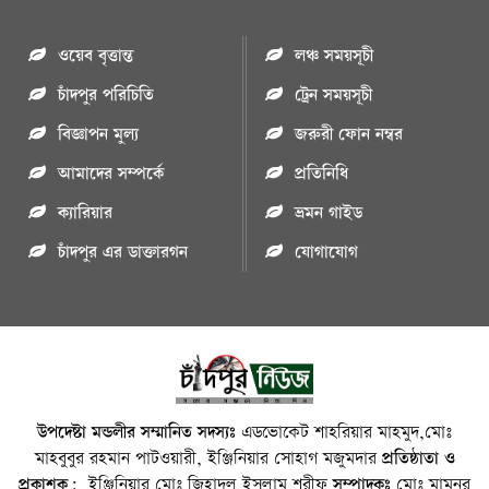
ওয়েব বৃত্তান্ত
লঞ্চ সময়সূচী
চাঁদপুর পরিচিতি
ট্রেন সময়সূচী
বিজ্ঞাপন মুল্য
জরুরী ফোন নম্বর
আমাদের সম্পর্কে
প্রতিনিধি
ক্যারিয়ার
ভ্রমন গাইড
চাঁদপুর এর ডাক্তারগন
যোগাযোগ
উপদেষ্টা মন্ডলীর সম্মানিত সদস্যঃ
এডভোকেট শাহরিয়ার মাহমুদ,মোঃ
মাহবুবুর রহমান পাটওয়ারী, ইঞ্জিনিয়ার সোহাগ মজুমদার
প্রতিষ্ঠাতা ও
প্রকাশক:
ইঞ্জিনিয়ার মোঃ জিহাদুল ইসলাম শরীফ
সম্পাদকঃ
মোঃ মামুনুর