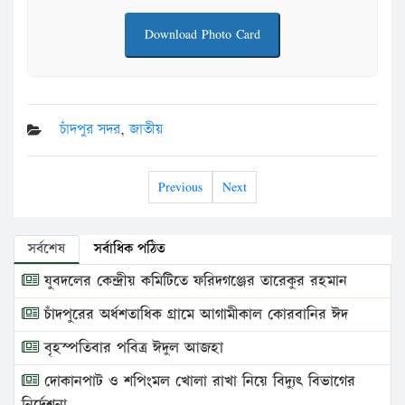
Download Photo Card
চাঁদপুর সদর
,
জাতীয়
Previous
Next
সর্বশেষ
সর্বাধিক পঠিত
যুবদলের কেন্দ্রীয় কমিটিতে ফরিদগঞ্জের তারেকুর রহমান
চাঁদপুরের অর্ধশতাধিক গ্রামে আগামীকাল কোরবানির ঈদ
বৃহস্পতিবার পবিত্র ঈদুল আজহা
দোকানপাট ও শপিংমল খোলা রাখা নিয়ে বিদ্যুৎ বিভাগের
নির্দেশনা