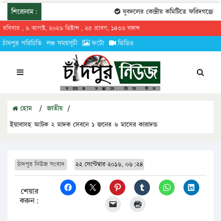
শিরোনাম:
যুবদলের কেন্দ্রীয় কমিটিতে ফরিদগঞ্জের ত
রবিবার , ৯ আগস্ট, ২০২৬ খ্রিষ্টাব্দ , ২৫ শ্রাবণ, ১৪৩৩ বঙ্গাব্দ
চাঁদপুর পরিচিতি
লঞ্চ সময়সূচী
ফটো
ভিডিও
হোম
/
জাতীয়
/
ইয়াবাসহ আটক ২ মাদক সেবনে ১ জনের ৬ মাসের কারাদন্ড
চাঁদপুর নিউজ সংবাদ
২২ সেপ্টেম্বার ২০১৬, ০৬:২৪
শেয়ার
করুন: