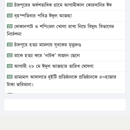
চাঁদপুরের অর্ধশতাধিক গ্রামে আগামীকাল কোরবানির ঈদ
বৃহস্পতিবার পবিত্র ঈদুল আজহা
দোকানপাট ও শপিংমল খোলা রাখা নিয়ে বিদ্যুৎ বিভাগের
নির্দেশনা
চাঁদপুরে হত্যা মামলায় যুবকের মৃত্যুদণ্ড
মাকে হত্যা করে ‘নাটক’ সাজান ছেলে
আগামী ২৮ মে ঈদুল আজহার তারিখ ঘোষণা
ভ্রাম্যমাণ আদালতে দুইটি প্রতিষ্ঠানকে প্রতিষ্ঠানকে ৪০হাজার
টাকা জরিমানা।
এবার লঞ্চের ভাড়া বাড়ল
১৭ থেকে ২১ শতাংশ বিদ্যুতের দাম বাড়ানোর প্রস্তাব পিডিবির
১৬ মে চাঁদপুর ও ২৫ মে ফেনী সফরে যাবেন প্রধানমন্ত্রী
উচ্চশিক্ষায় গৌরবময় অর্জন: পূর্ণ স্কলারশিপে যুক্তরাষ্ট্রে