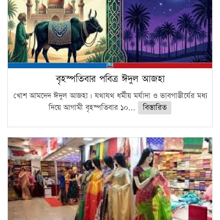
বৃহস্পতিবার পবিত্র ঈদুল আজহা
খোশ আমদেদ ঈদুল আজহা। যথাযথ ধর্মীয় মর্যাদা ও ভাবগাম্ভীর্যের মধ্য
দিয়ে আগামী বৃহস্পতিবার ১০...
বিস্তারিত