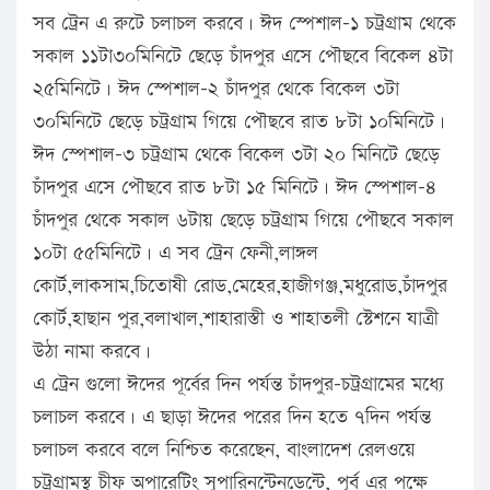
সব ট্রেন এ রুটে চলাচল করবে। ঈদ স্পেশাল-১ চট্রগ্রাম থেকে
সকাল ১১টা৩০মিনিটে ছেড়ে চাঁদপুর এসে পৌছবে বিকেল ৪টা
২৫মিনিটে। ঈদ স্পেশাল-২ চাঁদপুর থেকে বিকেল ৩টা
৩০মিনিটে ছেড়ে চট্রগ্রাম গিয়ে পৌছবে রাত ৮টা ১০মিনিটে।
ঈদ স্পেশাল-৩ চট্রগ্রাম থেকে বিকেল ৩টা ২০ মিনিটে ছেড়ে
চাঁদপুর এসে পৌছবে রাত ৮টা ১৫ মিনিটে। ঈদ স্পেশাল-৪
চাঁদপুর থেকে সকাল ৬টায় ছেড়ে চট্রগ্রাম গিয়ে পৌছবে সকাল
১০টা ৫৫মিনিটে। এ সব ট্রেন ফেনী,লাঙ্গল
কোর্ট,লাকসাম,চিতোষী রোড,মেহের,হাজীগঞ্জ,মধুরোড,চাঁদপুর
কোর্ট,হাছান পুর,বলাখাল,শাহারাস্তী ও শাহাতলী স্টেশনে যাত্রী
উঠা নামা করবে।
এ ট্রেন গুলো ঈদের পূর্বের দিন পর্যন্ত চাঁদপুর-চট্রগ্রামের মধ্যে
চলাচল করবে। এ ছাড়া ঈদের পরের দিন হতে ৭দিন পর্যন্ত
চলাচল করবে বলে নিশ্চিত করেছেন, বাংলাদেশ রেলওয়ে
চট্রগ্রামস্থ চীফ অপারেটিং সুপারিনন্টেনডেন্টে, পূর্ব এর পক্ষে