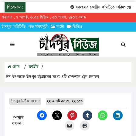
শিরোনাম:
যুবদলের কেন্দ্রীয় কমিটিতে ফরিদগঞ্জের তার
শুক্রবার , ৭ আগস্ট, ২০২৬ খ্রিষ্টাব্দ , ২৩ শ্রাবণ, ১৪৩৩ বঙ্গাব্দ
চাঁদপুর পরিচিতি
লঞ্চ সময়সূচী
ফটো
ভিডিও
হোম
/
জাতীয়
/
ঈদ উপলক্ষে চাঁদপুর-চট্রগ্রামের মধ্যে ৪টি স্পেশাল ট্রেন চলাচল
চাঁদপুর নিউজ সংবাদ
২২ আগষ্ট ২০১৭, ২২:৩৬
শেয়ার
করুন: