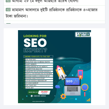
আগামী ২৮ মে ঈদুল আজহার তারিখ ঘোষণা
ভ্রাম্যমাণ আদালতে দুইটি প্রতিষ্ঠানকে প্রতিষ্ঠানকে ৪০হাজার
টাকা জরিমানা।
এবার লঞ্চের ভাড়া বাড়ল
১৭ থেকে ২১ শতাংশ বিদ্যুতের দাম বাড়ানোর প্রস্তাব পিডিবির
১৬ মে চাঁদপুর ও ২৫ মে ফেনী সফরে যাবেন প্রধানমন্ত্রী
উচ্চশিক্ষায় গৌরবময় অর্জন: পূর্ণ স্কলারশিপে যুক্তরাষ্ট্রে
পিএইচডি করছেন কুয়েটের কৃতি…
সারা দেশে বজ্রাঘাতে ১৪ জনের প্রাণহানি
কঠোর হচ্ছে এসএসসি ও এইচএসসি পরীক্ষা
ফরিদগঞ্জে আগুনে পুড়লো ৬ ব্যবসা প্রতিষ্ঠান