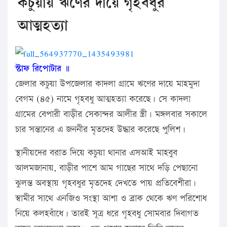
কচুয়ায় ঋণের দায়ে গৃহবধুর
আত্মহত্যা
স্টাফ রিপোটার ॥
জেলার কচুয়া উপজেলার কাদলা গ্রামে ঋণের দায়ে মাহমুদা
বেগম (৪৫) নামে গৃহবধু আত্মহত্যা করেছে। সে কাদলা
গ্রামের বেপারী বাড়ীর সেকান্দর আলীর স্ত্রী। মঙ্গলবার সকালে
চার সন্তানের এ জননীর মৃতদেহ উদ্ধার করেছে পুলিশ।
স্থানীয়দের বরাত দিয়ে কচুয়া থানার এসআই মাহবুব
আলমজানায়, বাড়ীর পাশে আম গাছের সাথে দড়ি পেছানো
ঝুলন্ত অবস্থায় গৃহবধুর মৃতদেহ দেখতে পায় প্রতিবেশীরা।
স্বামীর সাথে এনজিও সংস্থা আশা ও ব্রাক থেকে ঋণ পরিশোধ
নিয়ে কলহবাঁধে। তারই সূত্র ধরে গৃহবধু সোমবার দিবাগত