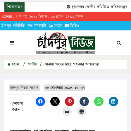
শিরোনাম:
যুবদলের কেন্দ্রীয় কমিটিতে ফরিদগঞ্জের তা
শুক্রবার , ৭ আগস্ট, ২০২৬ খ্রিষ্টাব্দ , ২৩ শ্রাবণ, ১৪৩৩ বঙ্গাব্দ
চাঁদপুর পরিচিতি
লঞ্চ সময়সূচী
ফটো
ভিডিও
হোম
/
জাতীয়
/
কচুয়ায় ঋণের দায়ে গৃহবধুর আত্মহত্যা
চাঁদপুর নিউজ সংবাদ
০৮ সেপ্টেম্বার ২০১৫, ১৬:০৭
শেয়ার
করুন: