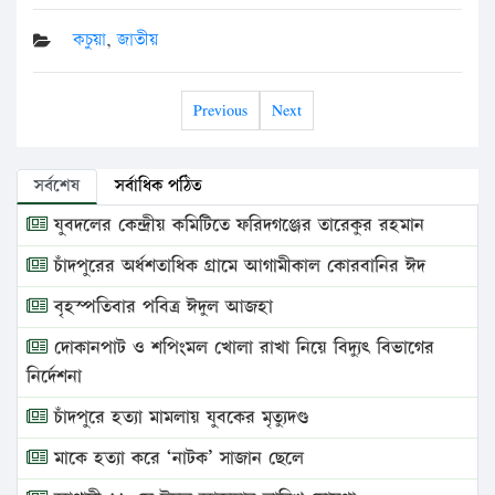
কচুয়া
,
জাতীয়
Previous
Next
সর্বশেষ
সর্বাধিক পঠিত
যুবদলের কেন্দ্রীয় কমিটিতে ফরিদগঞ্জের তারেকুর রহমান
চাঁদপুরের অর্ধশতাধিক গ্রামে আগামীকাল কোরবানির ঈদ
বৃহস্পতিবার পবিত্র ঈদুল আজহা
দোকানপাট ও শপিংমল খোলা রাখা নিয়ে বিদ্যুৎ বিভাগের
নির্দেশনা
চাঁদপুরে হত্যা মামলায় যুবকের মৃত্যুদণ্ড
মাকে হত্যা করে ‘নাটক’ সাজান ছেলে