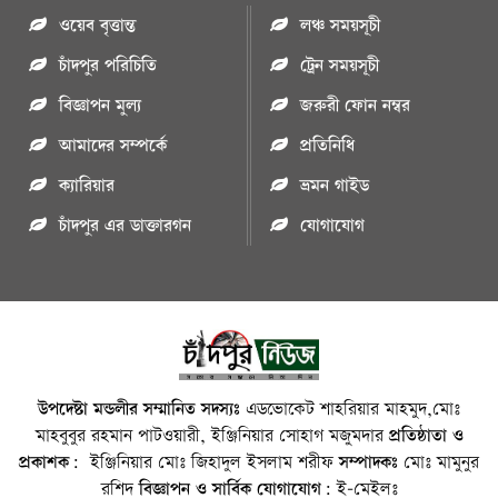
ওয়েব বৃত্তান্ত
লঞ্চ সময়সূচী
চাঁদপুর পরিচিতি
ট্রেন সময়সূচী
বিজ্ঞাপন মুল্য
জরুরী ফোন নম্বর
আমাদের সম্পর্কে
প্রতিনিধি
ক্যারিয়ার
ভ্রমন গাইড
চাঁদপুর এর ডাক্তারগন
যোগাযোগ
উপদেষ্টা মন্ডলীর সম্মানিত সদস্যঃ
এডভোকেট শাহরিয়ার মাহমুদ,মোঃ
মাহবুবুর রহমান পাটওয়ারী, ইঞ্জিনিয়ার সোহাগ মজুমদার
প্রতিষ্ঠাতা ও
প্রকাশক:
ইঞ্জিনিয়ার মোঃ জিহাদুল ইসলাম শরীফ
সম্পাদকঃ
মোঃ মামুনুর
রশিদ
বিজ্ঞাপন ও সার্বিক যোগাযোগ:
ই-মেইলঃ