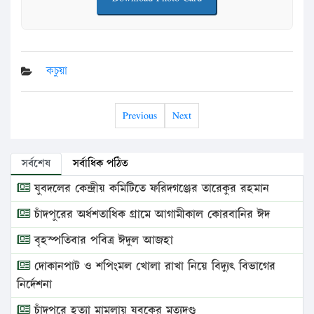
কচুয়া
Previous
Next
সর্বশেষ
সর্বাধিক পঠিত
যুবদলের কেন্দ্রীয় কমিটিতে ফরিদগঞ্জের তারেকুর রহমান
চাঁদপুরের অর্ধশতাধিক গ্রামে আগামীকাল কোরবানির ঈদ
বৃহস্পতিবার পবিত্র ঈদুল আজহা
দোকানপাট ও শপিংমল খোলা রাখা নিয়ে বিদ্যুৎ বিভাগের
নির্দেশনা
চাঁদপুরে হত্যা মামলায় যুবকের মৃত্যুদণ্ড