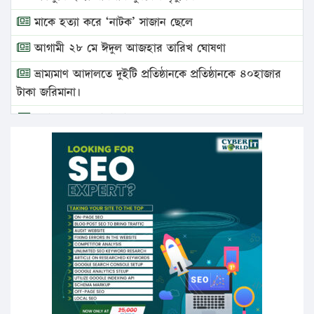
মাকে হত্যা করে ‘নাটক’ সাজান ছেলে
আগামী ২৮ মে ঈদুল আজহার তারিখ ঘোষণা
ভ্রাম্যমাণ আদালতে দুইটি প্রতিষ্ঠানকে প্রতিষ্ঠানকে ৪০হাজার
টাকা জরিমানা।
এবার লঞ্চের ভাড়া বাড়ল
১৭ থেকে ২১ শতাংশ বিদ্যুতের দাম বাড়ানোর প্রস্তাব পিডিবির
১৬ মে চাঁদপুর ও ২৫ মে ফেনী সফরে যাবেন প্রধানমন্ত্রী
উচ্চশিক্ষায় গৌরবময় অর্জন: পূর্ণ স্কলারশিপে যুক্তরাষ্ট্রে
পিএইচডি করছেন কুয়েটের কৃতি…
সারা দেশে বজ্রাঘাতে ১৪ জনের প্রাণহানি
কঠোর হচ্ছে এসএসসি ও এইচএসসি পরীক্ষা
ফরিদগঞ্জে আগুনে পুড়লো ৬ ব্যবসা প্রতিষ্ঠান