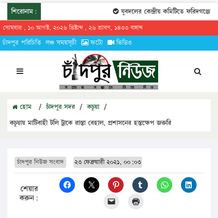
শিরোনাম:
যুবদলের কেন্দ্রীয় কমিটিতে ফরিদগঞ্জের ত
সোমবার , ১০ আগস্ট, ২০২৬ খ্রিষ্টাব্দ , ২৬ শ্রাবণ, ১৪৩৩ বঙ্গাব্দ
চাঁদপুর পরিচিতি
লঞ্চ সময়সূচী
ফটো
ভিডিও
হোম
/
চাঁদপুর সদর
/
কচুয়া
/
কচুয়ায় মাটিবাহী টলি ট্রাকে রাস্তা বেহাল, প্রশাসনের হস্তক্ষেপ জরুরি
চাঁদপুর নিউজ সংবাদ
২৩ ফেব্রুয়ারী ২০২১, ০০:০৩
শেয়ার
করুন: