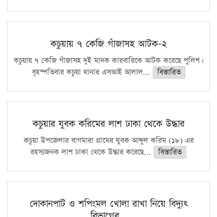
কচুয়ায় ৭ কেজি গাঁজাসহ আটক-২
কচুয়ায় ৭ কেজি গাঁজাসহ দুই মাদক কারবারিকে আটক করেছে পুলিশ।
বৃহস্পতিবার কচুয়া থানার এসআই আলাল...
বিস্তারিত
কচুয়ার যুবক করিমের লাশ ঢাকা থেকে উদ্ধার
কচুয়া উপজেলার বাগমারা গ্রামের যুবক আব্দুল করিম (১৮) এর
রহস্যজনক লাশ ঢাকা থেকে উদ্ধার করেছে...
বিস্তারিত
দোকানপাট ও শপিংমল খোলা রাখা নিয়ে বিদ্যুৎ
বিভাগের…