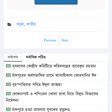
কচুয়া
,
জাতীয়
Previous
Next
সর্বশেষ
সর্বাধিক পঠিত
যুবদলের কেন্দ্রীয় কমিটিতে ফরিদগঞ্জের তারেকুর রহমান
চাঁদপুরের অর্ধশতাধিক গ্রামে আগামীকাল কোরবানির ঈদ
বৃহস্পতিবার পবিত্র ঈদুল আজহা
দোকানপাট ও শপিংমল খোলা রাখা নিয়ে বিদ্যুৎ বিভাগের
নির্দেশনা
চাঁদপুরে হত্যা মামলায় যুবকের মৃত্যুদণ্ড