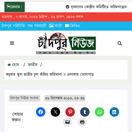
শিরোনাম:
যুবদলের কেন্দ্রীয় কমিটিতে ফরিদগঞ্জের তারে
শুক্রবার , ৭ আগস্ট, ২০২৬ খ্রিষ্টাব্দ , ২৩ শ্রাবণ, ১৪৩৩ বঙ্গাব্দ
চাঁদপুর পরিচিতি
লঞ্চ সময়সূচী
ফটো
ভিডিও
হোম
/
জাতীয়
/
কচুয়ায় স্কুল ছাত্রীর চুল কাঁটায় জরিমানা ॥ এলাকায় তোলপাড়
চাঁদপুর নিউজ সংবাদ
২৬ ডিসেম্বার ২০১৩, ২৩:৪১
শেয়ার
করুন: