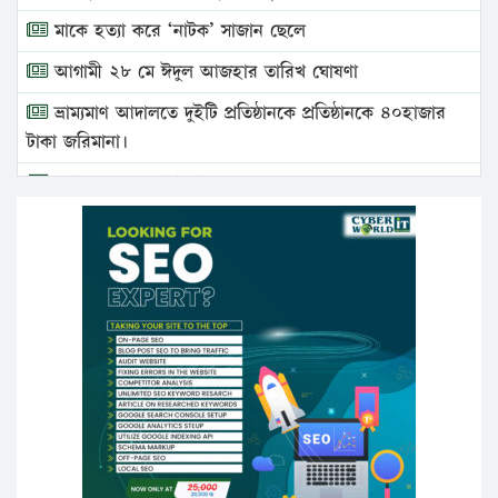
মাকে হত্যা করে ‘নাটক’ সাজান ছেলে
আগামী ২৮ মে ঈদুল আজহার তারিখ ঘোষণা
ভ্রাম্যমাণ আদালতে দুইটি প্রতিষ্ঠানকে প্রতিষ্ঠানকে ৪০হাজার
টাকা জরিমানা।
এবার লঞ্চের ভাড়া বাড়ল
১৭ থেকে ২১ শতাংশ বিদ্যুতের দাম বাড়ানোর প্রস্তাব পিডিবির
১৬ মে চাঁদপুর ও ২৫ মে ফেনী সফরে যাবেন প্রধানমন্ত্রী
উচ্চশিক্ষায় গৌরবময় অর্জন: পূর্ণ স্কলারশিপে যুক্তরাষ্ট্রে
পিএইচডি করছেন কুয়েটের কৃতি…
সারা দেশে বজ্রাঘাতে ১৪ জনের প্রাণহানি
কঠোর হচ্ছে এসএসসি ও এইচএসসি পরীক্ষা
ফরিদগঞ্জে আগুনে পুড়লো ৬ ব্যবসা প্রতিষ্ঠান