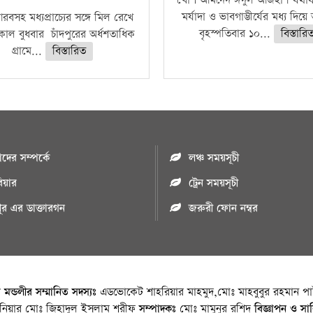
খোশ আমদেদ ঈদুল আজহা। যথাযথ
মর্যাদা ও ভাবগাম্ভীর্যের মধ্য দিয়
বসহ মধ্যপ্রাচ্যের সঙ্গে মিল রেখে
বৃহস্পতিবার ১০...
বিস্তারি
াল বুধবার চাঁদপুরের অর্ধশতাধিক
গ্রামে...
বিস্তারিত
ের সম্পর্কে
লঞ্চ সময়সূচী
রিয়ার
ট্রেন সময়সূচী
পুর এর ডাক্তারগন
জরুরী ফোন নম্বর
া মন্ডলীর সম্মানিত সদস্যঃ
এডভোকেট শাহরিয়ার মাহমুদ,মোঃ মাহবুবুর রহমান পাট
জিনিয়ার মোঃ জিহাদুল ইসলাম শরীফ
সম্পাদকঃ
মোঃ মামুনুর রশিদ
বিজ্ঞাপন ও সা