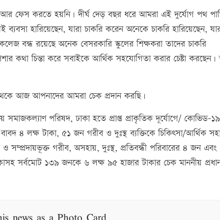
 আর ফেস করতে হয়নি। দীর্ঘ দেড় বছর ধরে আমরা এই দুর্যোগ পথ পাড
 ব্যবসা হারিয়েছেন, যারা চাকরি করেন অনেকে চাকরি হারিয়েছেন, যার
কলেজ বন্ধ রয়েছে অনেক বেসরকারি স্কুলের শিক্ষকরা তাদের চাকরি
ণী পেশার কথা চিন্তা করে সবাইকে আর্থিক সহযোগিতা করার চেষ্টা করছেন
 অর্থ থেকে আজ আপনাদের আমরা চেক প্রদান করছি।
সমাজকল্যাণ পরিষদ, ঢাকা হতে প্রাপ্ত প্রাকৃতিক দূর্যোগে/ কোভিড-১৯
বাসন বাবদ ৪ লক্ষ টাকা, ৫১ জন গরীব ও দুঃস্থ ব্যক্তিকে চিকিৎসা/আর্থিক স
্ঠী ও সম্প্রদায়ভূক্ত গরীব, অসহায়, দুঃস্থ, প্রতিবন্ধী পরিবারের ৪ জন এব
াকাসহ সর্বমোট ১৩৯ জনকে ৬ লক্ষ ৯৫ হাজার টাকার চেক মাননীয় প্রধানমন
his news as a Photo Card