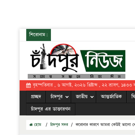
শিরোনাম:
বৃহস্পতিবার , ৬ আগস্ট, ২০২৬ খ্রিষ্টাব্দ , ২২ শ্রাবণ, ১৪৩৩ বঙ্
প্রচ্ছদ
চাঁদপুর
জাতীয়
আন্তর্জাতিক
ফ
চাঁদপুর এর ডাক্তারগন
হোম
/
চাঁদপুর সদর
/
করোনার কারণে আমরা কেউই ভালো ন