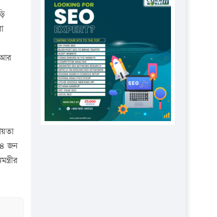
প্রতিষ্ঠানকে ৪০হাজার টাকা জরিমানা।
়ি
এবার লঞ্চের ভাড়া বাড়ল
া
১৭ থেকে ২১ শতাংশ বিদ্যুতের দাম
বাড়ানোর প্রস্তাব পিডিবির
। আর
১৬ মে চাঁদপুর ও ২৫ মে ফেনী সফরে
যাবেন প্রধানমন্ত্রী
উচ্চশিক্ষায় গৌরবময় অর্জন: পূর্ণ
স্কলারশিপে যুক্তরাষ্ট্রে পিএইচডি করছেন
কুয়েটের কৃতি…
হায়তা
সারা দেশে বজ্রাঘাতে ১৪ জনের
ং ৪ জন
প্রাণহানি
্ত্রীর
কঠোর হচ্ছে এসএসসি ও এইচএসসি
পরীক্ষা
ফরিদগঞ্জে আগুনে পুড়লো ৬ ব্যবসা