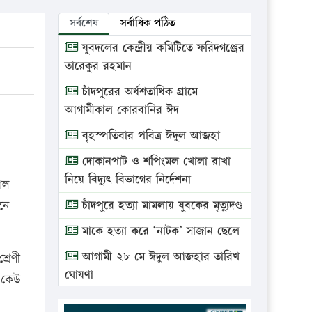
সর্বশেষ
সর্বাধিক পঠিত
যুবদলের কেন্দ্রীয় কমিটিতে ফরিদগঞ্জের
তারেকুর রহমান
চাঁদপুরের অর্ধশতাধিক গ্রামে
আগামীকাল কোরবানির ঈদ
বৃহস্পতিবার পবিত্র ঈদুল আজহা
দোকানপাট ও শপিংমল খোলা রাখা
নিয়ে বিদ্যুৎ বিভাগের নির্দেশনা
াল
নে
চাঁদপুরে হত্যা মামলায় যুবকের মৃত্যুদণ্ড
মাকে হত্যা করে ‘নাটক’ সাজান ছেলে
আগামী ২৮ মে ঈদুল আজহার তারিখ
রেণী
ঘোষণা
ং কেউ
ভ্রাম্যমাণ আদালতে দুইটি প্রতিষ্ঠানকে