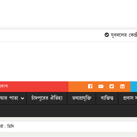
যুবদলের কেন্দ্রী
গাব্দ
িচার পাতা
চাঁদপুরের ঐতিহ্য
তথ্যপ্রযুক্তি
ব্যক্তিত্ব
প্রবাস 
েই: ডিসি