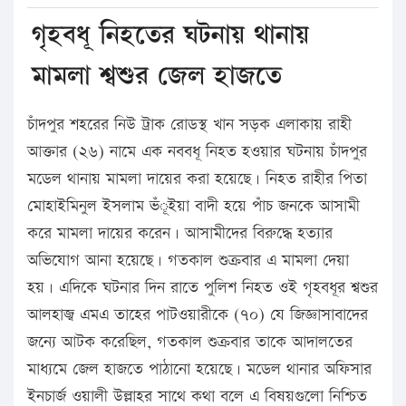
গৃহবধূ নিহতের ঘটনায় থানায়
মামলা শ্বশুর জেল হাজতে
চাঁদপুর শহরের নিউ ট্রাক রোডস্থ খান সড়ক এলাকায় রাহী
আক্তার (২৬) নামে এক নববধূ নিহত হওয়ার ঘটনায় চাঁদপুর
মডেল থানায় মামলা দায়ের করা হয়েছে। নিহত রাহীর পিতা
মোহাইমিনুল ইসলাম ভঁূইয়া বাদী হয়ে পাঁচ জনকে আসামী
করে মামলা দায়ের করেন। আসামীদের বিরুদ্ধে হত্যার
অভিযোগ আনা হয়েছে। গতকাল শুক্রবার এ মামলা দেয়া
হয়। এদিকে ঘটনার দিন রাতে পুলিশ নিহত ওই গৃহবধূর শ্বশুর
আলহাজ্ব এমএ তাহের পাটওয়ারীকে (৭০) যে জিজ্ঞাসাবাদের
জন্যে আটক করেছিল, গতকাল শুক্রবার তাকে আদালতের
মাধ্যমে জেল হাজতে পাঠানো হয়েছে। মডেল থানার অফিসার
ইনচার্জ ওয়ালী উল্লাহর সাথে কথা বলে এ বিষয়গুলো নিশ্চিত