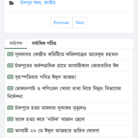
চাঁদপুর সদর
,
জাতীয়
Previous
Next
সর্বশেষ
সর্বাধিক পঠিত
যুবদলের কেন্দ্রীয় কমিটিতে ফরিদগঞ্জের তারেকুর রহমান
চাঁদপুরের অর্ধশতাধিক গ্রামে আগামীকাল কোরবানির ঈদ
বৃহস্পতিবার পবিত্র ঈদুল আজহা
দোকানপাট ও শপিংমল খোলা রাখা নিয়ে বিদ্যুৎ বিভাগের
নির্দেশনা
চাঁদপুরে হত্যা মামলায় যুবকের মৃত্যুদণ্ড
মাকে হত্যা করে ‘নাটক’ সাজান ছেলে
আগামী ২৮ মে ঈদুল আজহার তারিখ ঘোষণা