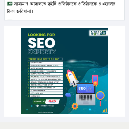
ভ্রাম্যমাণ আদালতে দুইটি প্রতিষ্ঠানকে প্রতিষ্ঠানকে ৪০হাজার
টাকা জরিমানা।
এবার লঞ্চের ভাড়া বাড়ল
১৭ থেকে ২১ শতাংশ বিদ্যুতের দাম বাড়ানোর প্রস্তাব পিডিবির
১৬ মে চাঁদপুর ও ২৫ মে ফেনী সফরে যাবেন প্রধানমন্ত্রী
উচ্চশিক্ষায় গৌরবময় অর্জন: পূর্ণ স্কলারশিপে যুক্তরাষ্ট্রে
পিএইচডি করছেন কুয়েটের কৃতি…
সারা দেশে বজ্রাঘাতে ১৪ জনের প্রাণহানি
কঠোর হচ্ছে এসএসসি ও এইচএসসি পরীক্ষা
ফরিদগঞ্জে আগুনে পুড়লো ৬ ব্যবসা প্রতিষ্ঠান