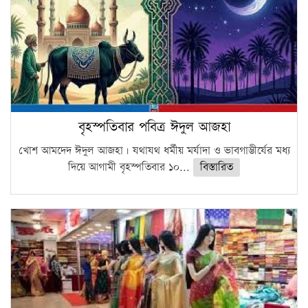
বৃহস্পতিবার পবিত্র ঈদুল আজহা
খোশ আমদেদ ঈদুল আজহা। যথাযথ ধর্মীয় মর্যাদা ও ভাবগাম্ভীর্যের মধ্য
দিয়ে আগামী বৃহস্পতিবার ১০...
বিস্তারিত