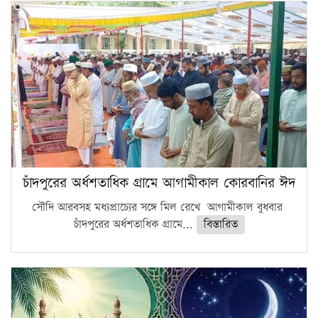
চাঁদপুরের অর্ধশতাধিক গ্রামে আগামীকাল কোরবানির ঈদ
সৌদি আরবসহ মধ্যপ্রাচ্যের সঙ্গে মিল রেখে আগামীকাল বুধবার
চাঁদপুরের অর্ধশতাধিক গ্রামে...
বিস্তারিত