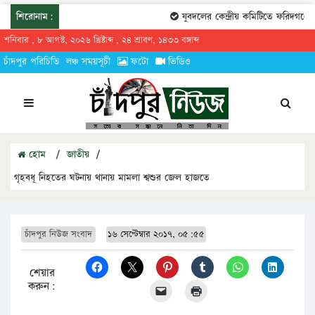
শিরোনাম:
যুবদলের কেন্দ্রীয় কমিটিতে ফরিদগঞ্জের তার
শনিবার , ৮ আগস্ট, ২০২৬ খ্রিষ্টাব্দ , ২৪ শ্রাবণ, ১৪৩৩ বঙ্গাব্দ
চাঁদপুর পরিচিতি
লঞ্চ সময়সূচী
ফটো
ভিডিও
হোম
/
জাতীয়
/
গৃহবধূ নিহতের ঘটনায় থানায় মামলা শ্বশুর জেল হাজতে
চাঁদপুর নিউজ সংবাদ
১৬ সেপ্টেম্বার ২০১৭, ০৫:৫৫
শেয়ার
করুন: