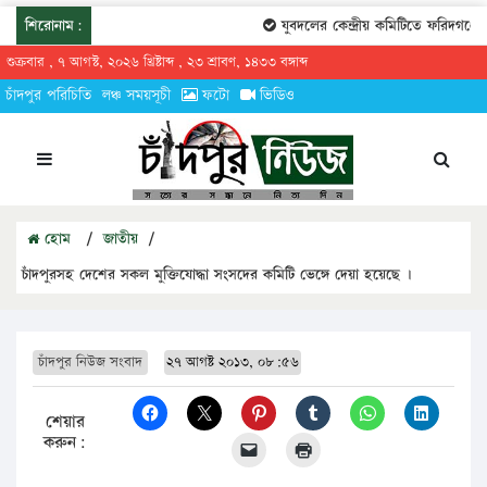
শিরোনাম:
যুবদলের কেন্দ্রীয় কমিটিতে ফরিদগঞ্জের
শুক্রবার , ৭ আগস্ট, ২০২৬ খ্রিষ্টাব্দ , ২৩ শ্রাবণ, ১৪৩৩ বঙ্গাব্দ
চাঁদপুর পরিচিতি
লঞ্চ সময়সূচী
ফটো
ভিডিও
হোম
/
জাতীয়
/
চাঁদপুরসহ দেশের সকল মুক্তিযোদ্ধা সংসদের কমিটি ভেঙ্গে দেয়া হয়েছে ।
চাঁদপুর নিউজ সংবাদ
২৭ আগষ্ট ২০১৩, ০৮:৫৬
শেয়ার
করুন: