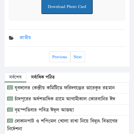
Download Photo Card
জাতীয়
Previous
Next
সর্বশেষ
সর্বাধিক পঠিত
যুবদলের কেন্দ্রীয় কমিটিতে ফরিদগঞ্জের তারেকুর রহমান
চাঁদপুরের অর্ধশতাধিক গ্রামে আগামীকাল কোরবানির ঈদ
বৃহস্পতিবার পবিত্র ঈদুল আজহা
দোকানপাট ও শপিংমল খোলা রাখা নিয়ে বিদ্যুৎ বিভাগের
নির্দেশনা