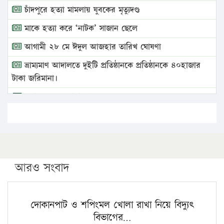
চাঁদপুরে হত্যা মামলায় যুবকের মৃত্যুদণ্ড
মাকে হত্যা করে ‘নাটক’ সাজান ছেলে
আগামী ২৮ মে ঈদুল আজহার তারিখ ঘোষণা
ভ্রাম্যমাণ আদালতে দুইটি প্রতিষ্ঠানকে প্রতিষ্ঠানকে ৪০হাজার
টাকা জরিমানা।
এবার লঞ্চের ভাড়া বাড়ল
১৭ থেকে ২১ শতাংশ বিদ্যুতের দাম বাড়ানোর প্রস্তাব পিডিবির
১৬ মে চাঁদপুর ও ২৫ মে ফেনী সফরে যাবেন প্রধানমন্ত্রী
উচ্চশিক্ষায় গৌরবময় অর্জন: পূর্ণ স্কলারশিপে যুক্তরাষ্ট্রে
পিএইচডি করছেন কুয়েটের কৃতি…
আরও সংবাদ
সারা দেশে বজ্রাঘাতে ১৪ জনের প্রাণহানি
কঠোর হচ্ছে এসএসসি ও এইচএসসি পরীক্ষা
দোকানপাট ও শপিংমল খোলা রাখা নিয়ে বিদ্যুৎ
বিভাগের…
ফরিদগঞ্জে আগুনে পুড়লো ৬ ব্যবসা প্রতিষ্ঠান