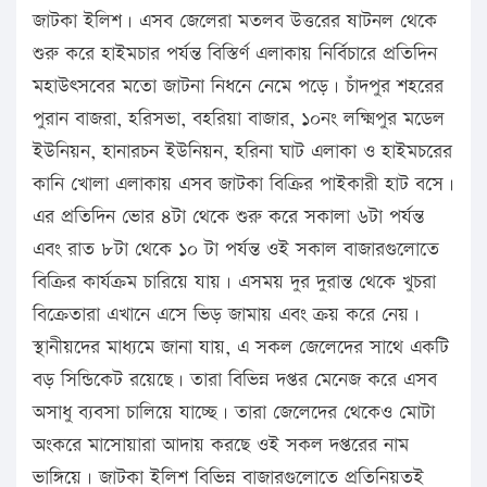
জাটকা ইলিশ। এসব জেলেরা মতলব উত্তরের ষাটনল থেকে
শুরু করে হাইমচার পর্যন্ত বিস্তির্ণ এলাকায় নির্বিচারে প্রতিদিন
মহাউৎসবের মতো জাটনা নিধনে নেমে পড়ে। চাঁদপুর শহরের
পুরান বাজরা, হরিসভা, বহরিয়া বাজার, ১০নং লক্ষ্মিপুর মডেল
ইউনিয়ন, হানারচন ইউনিয়ন, হরিনা ঘাট এলাকা ও হাইমচরের
কানি খোলা এলাকায় এসব জাটকা বিক্রির পাইকারী হাট বসে।
এর প্রতিদিন ভোর ৪টা থেকে শুরু করে সকালা ৬টা পর্যন্ত
এবং রাত ৮টা থেকে ১০ টা পর্যন্ত ওই সকাল বাজারগুলোতে
বিক্রির কার্যক্রম চারিয়ে যায়। এসময় দুর দুরান্ত থেকে খুচরা
বিক্রেতারা এখানে এসে ভিড় জামায় এবং ক্রয় করে নেয়।
স্থানীয়দের মাধ্যমে জানা যায়, এ সকল জেলেদের সাথে একটি
বড় সিন্ডিকেট রয়েছে। তারা বিভিন্ন দপ্তর মেনেজ করে এসব
অসাধু ব্যবসা চালিয়ে যাচ্ছে। তারা জেলেদের থেকেও মোটা
অংকরে মাসোয়ারা আদায় করছে ওই সকল দপ্তরের নাম
ভাঙ্গিয়ে। জাটকা ইলিশ বিভিন্ন বাজারগুলোতে প্রতিনিয়তই