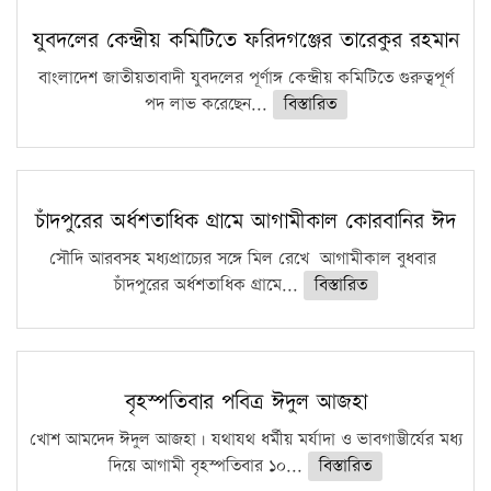
কঠোর হচ্ছে এসএসসি ও এইচএসসি পরীক্ষা
যুবদলের কেন্দ্রীয় কমিটিতে ফরিদগঞ্জের তারেকুর রহমান
ফরিদগঞ্জে আগুনে পুড়লো ৬ ব্যবসা প্রতিষ্ঠান
বাংলাদেশ জাতীয়তাবাদী যুবদলের পূর্ণাঙ্গ কেন্দ্রীয় কমিটিতে গুরুত্বপূর্ণ
পদ লাভ করেছেন...
বিস্তারিত
চাঁদপুরের অর্ধশতাধিক গ্রামে আগামীকাল কোরবানির ঈদ
সৌদি আরবসহ মধ্যপ্রাচ্যের সঙ্গে মিল রেখে আগামীকাল বুধবার
চাঁদপুরের অর্ধশতাধিক গ্রামে...
বিস্তারিত
বৃহস্পতিবার পবিত্র ঈদুল আজহা
খোশ আমদেদ ঈদুল আজহা। যথাযথ ধর্মীয় মর্যাদা ও ভাবগাম্ভীর্যের মধ্য
দিয়ে আগামী বৃহস্পতিবার ১০...
বিস্তারিত