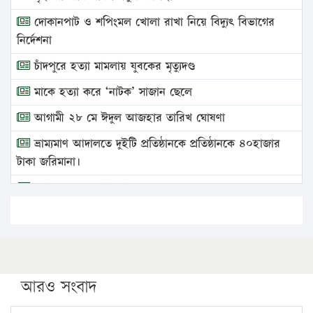
দোকানপাট ও শপিংমল খোলা রাখা নিয়ে বিদ্যুৎ বিভাগের
নির্দেশনা
চাঁদপুরে হত্যা মামলায় যুবকের মৃত্যুদণ্ড
মাকে হত্যা করে ‘নাটক’ সাজান ছেলে
আগামী ২৮ মে ঈদুল আজহার তারিখ ঘোষণা
ভ্রাম্যমাণ আদালতে দুইটি প্রতিষ্ঠানকে প্রতিষ্ঠানকে ৪০হাজার
টাকা জরিমানা।
এবার লঞ্চের ভাড়া বাড়ল
১৭ থেকে ২১ শতাংশ বিদ্যুতের দাম বাড়ানোর প্রস্তাব পিডিবির
১৬ মে চাঁদপুর ও ২৫ মে ফেনী সফরে যাবেন প্রধানমন্ত্রী
উচ্চশিক্ষায় গৌরবময় অর্জন: পূর্ণ স্কলারশিপে যুক্তরাষ্ট্রে
পিএইচডি করছেন কুয়েটের কৃতি…
আরও সংবাদ
সারা দেশে বজ্রাঘাতে ১৪ জনের প্রাণহানি