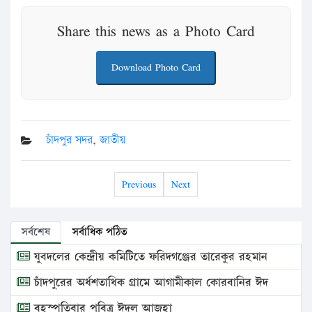
Share this news as a Photo Card
Download Photo Card
চাঁদপুর সদর
,
জাতীয়
Previous
Next
সর্বশেষ
সর্বাধিক পঠিত
যুবদলের কেন্দ্রীয় কমিটিতে ফরিদগঞ্জের তারেকুর রহমান
চাঁদপুরের অর্ধশতাধিক গ্রামে আগামীকাল কোরবানির ঈদ
বৃহস্পতিবার পবিত্র ঈদুল আজহা