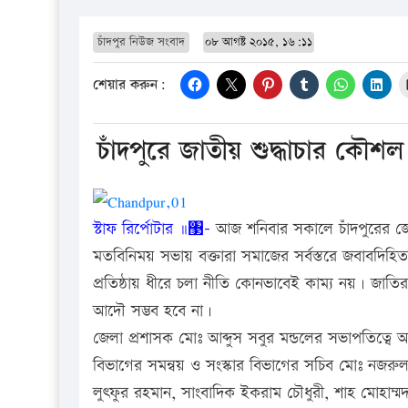
চাঁদপুর নিউজ সংবাদ
০৮ আগষ্ট ২০১৫, ১৬:১১
শেয়ার করুন:
চাঁদপুরে জাতীয় শুদ্ধাচার কৌশ
স্টাফ রির্পোটার ॥঳-
আজ শনিবার সকালে চাঁদপুরের জেল
মতবিনিময় সভায় বক্তারা সমাজের সর্বস্তরে জবাবদিহিতা
প্রতিষ্ঠায় ধীরে চলা নীতি কোনভাবেই কাম্য নয়। জাতির স
আদৌ সম্ভব হবে না।
জেলা প্রশাসক মোঃ আব্দুস সবুর মন্ডলের সভাপতিত্বে অনু
বিভাগের সমন্বয় ও সংস্কার বিভাগের সচিব মোঃ নজরুল ই
লুৎফুর রহমান, সাংবাদিক ইকরাম চৌধুরী, শাহ মোহাম