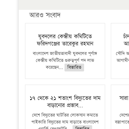
আরও সংবাদ
যুবদলের কেন্দ্রীয় কমিটিতে
চা
ফরিদগঞ্জের তারেকুর রহমান
আ
বাংলাদেশ জাতীয়তাবাদী যুবদলের পূর্ণাঙ্গ
সৌদি আর
কেন্দ্রীয় কমিটিতে গুরুত্বপূর্ণ পদ লাভ
আগামীক
করেছেন...
বিস্তারিত
১৭ থেকে ২১ শতাংশ বিদ্যুতের দাম
সারা
বাড়ানোর প্রস্তাব…
দেশে বিদ্যুতের ঘাটতির লোকসান কমাতে
দেশের
পাইকারি বিদ্যুতের দাম বাড়াতে বাংলাদেশ
বজ্রাপাত