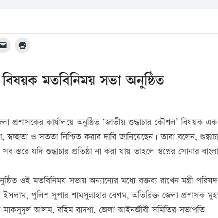
ল বিষয়ক মতবিনিময় সভা অনুষ্ঠিত
া প্রশাসকের কার্যালয়ে অনুষ্ঠিত ‘জাতীয় শুদ্ধাচার কৌশল’ বিষয়ক এক
, স্বচ্ছতা ও সততা নিশ্চিত করার দাবি জানিয়েছেন। তারা বলেন, শুদ্ধাচ
ব স্তরে যদি শুদ্ধাচার প্রতিষ্ঠা না করা যায় তাহলে স্বপ্নের সোনার বাংল
ষ্ঠিত ওই মতবিনিময সভায় অন্যান্যের মধ্যে বক্তব্য রাখেন মন্ত্রী পরিষদ
সলাম, পুলিশ সুপার শামসুন্নাহার বেগম, অতিরিক্ত জেলা প্রশাসক মুহম
্মদ মাকসুদুল আলম, রহিম বাদশা, জেলা আইনজীবী সমিতির সভাপতি