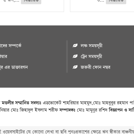
৫ জন,...
বিস্তারিত
ও...
বিস্তারিত
ের সম্পর্কে
লঞ্চ সময়সূচী
রিয়ার
ট্রেন সময়সূচী
পুর এর ডাক্তারগন
জরুরী ফোন নম্বর
া মন্ডলীর সম্মানিত সদস্যঃ
এডভোকেট শাহরিয়ার মাহমুদ,মোঃ মাহবুবুর রহমান পাট
জিনিয়ার মোঃ জিহাদুল ইসলাম শরীফ
সম্পাদকঃ
মোঃ মামুনুর রশিদ
বিজ্ঞাপন ও সা
 ওয়েবসাইটের যে কোনো লেখা বা ছবি পুনঃপ্রকাশের ক্ষেত্রে ঋন স্বীকার বাঞ্চনীয