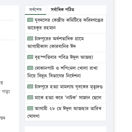
সর্বশেষ
সর্বাধিক পঠিত
যুবদলের কেন্দ্রীয় কমিটিতে ফরিদগঞ্জের
তারেকুর রহমান
চাঁদপুরের অর্ধশতাধিক গ্রামে
আগামীকাল কোরবানির ঈদ
বৃহস্পতিবার পবিত্র ঈদুল আজহা
দোকানপাট ও শপিংমল খোলা রাখা
নিয়ে বিদ্যুৎ বিভাগের নির্দেশনা
ার
চাঁদপুরে হত্যা মামলায় যুবকের মৃত্যুদণ্ড
া গড়া
মাকে হত্যা করে ‘নাটক’ সাজান ছেলে
আগামী ২৮ মে ঈদুল আজহার তারিখ
ঘোষণা
্মদ
ভ্রাম্যমাণ আদালতে দুইটি প্রতিষ্ঠানকে