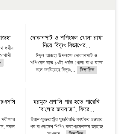
প্রতিষ্ঠান
 আজহা
দোকানপাট ও শপিংমল খোলা রাখা
নিয়ে বিদ্যুৎ বিভাগের…
 ধর্মীয়
ে আগামী
ঈদুল আজহা উপলক্ষে দোকানপাট ও
ত
শপিংমল রাত ১০টা পর্যন্ত খোলা রাখা যাবে
বলে জানিয়েছে বিদ্যুৎ...
বিস্তারিত
ইচএসসি
হরমুজ প্রণালি পার হতে পারেনি
‘বাংলার জয়যাত্রা’, ফিরে…
পরীক্ষার
ইরান-যুক্তরাষ্ট্রের যুদ্ধবিরতি কার্যকর হওয়ার
ফাঁস, নকল
পর বাংলাদেশ শিপিং করপোরেশনের জাহাজ