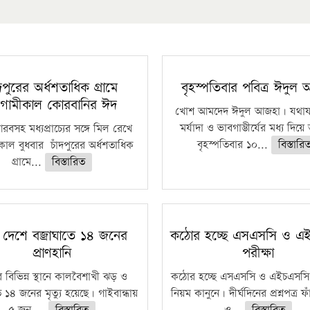
ঁদপুরের অর্ধশতাধিক গ্রামে
বৃহস্পতিবার পবিত্র ঈদুল
গামীকাল কোরবানির ঈদ
খোশ আমদেদ ঈদুল আজহা। যথাযথ
মর্যাদা ও ভাবগাম্ভীর্যের মধ্য দিয়
বসহ মধ্যপ্রাচ্যের সঙ্গে মিল রেখে
বৃহস্পতিবার ১০...
বিস্তারি
াল বুধবার চাঁদপুরের অর্ধশতাধিক
গ্রামে...
বিস্তারিত
 দেশে বজ্রাঘাতে ১৪ জনের
কঠোর হচ্ছে এসএসসি ও এ
প্রাণহানি
পরীক্ষা
 বিভিন্ন স্থানে কালবৈশাখী ঝড় ও
কঠোর হচ্ছে এসএসসি ও এইচএসসি 
ে ১৪ জনের মৃত্যু হয়েছে। গাইবান্ধায়
নিয়ম কানুনে। দীর্ঘদিনের প্রশ্নপত্র 