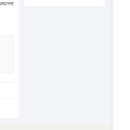
প্রতিষ্ঠানকে ৪০হাজার টাকা জরিমানা।
অধ্যাপক
এবার লঞ্চের ভাড়া বাড়ল
১৭ থেকে ২১ শতাংশ বিদ্যুতের দাম
বাড়ানোর প্রস্তাব পিডিবির
১৬ মে চাঁদপুর ও ২৫ মে ফেনী সফরে
যাবেন প্রধানমন্ত্রী
উচ্চশিক্ষায় গৌরবময় অর্জন: পূর্ণ
স্কলারশিপে যুক্তরাষ্ট্রে পিএইচডি করছেন
কুয়েটের কৃতি…
সারা দেশে বজ্রাঘাতে ১৪ জনের
প্রাণহানি
কঠোর হচ্ছে এসএসসি ও এইচএসসি
পরীক্ষা
ফরিদগঞ্জে আগুনে পুড়লো ৬ ব্যবসা