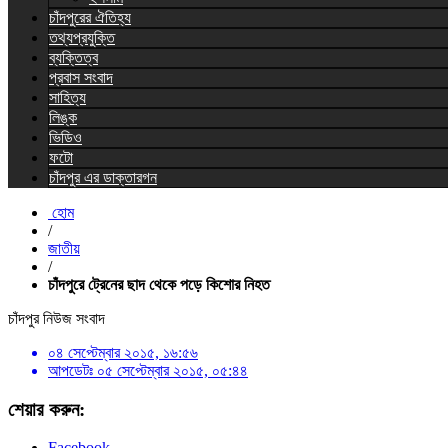
চাঁদপুরের ঐতিহ্য
তথ্যপ্রযুক্তি
ব্যক্তিত্ব
প্রবাস সংবাদ
সাহিত্য
লিঙ্ক
ভিডিও
ফটো
চাঁদপুর এর ডাক্তারগন
হোম
/
জাতীয়
/
চাঁদপুরে ট্রেনের ছাদ থেকে পড়ে কিশোর নিহত
চাঁদপুর নিউজ সংবাদ
০৪ সেপ্টেম্বার ২০১৫, ১৬:৫৬
আপডেটঃ
০৫ সেপ্টেম্বার ২০১৫, ০৫:৪৪
শেয়ার করুন:
Facebook