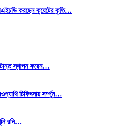
রে পিএইচডি করছেন কুয়েটের কৃতি…
স্টান্ত স্থাপন করেন…
প্যাথি চিকিৎসায় সর্ম্পূন…
খুনি রনি…