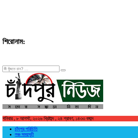
শিরোনাম:
খুজুন
শনিবার , ৮ আগস্ট, ২০২৬ খ্রিষ্টাব্দ , ২৪ শ্রাবণ, ১৪৩৩ বঙ্গাব্দ
চাঁদপুর পরিচিতি
লঞ্চ সময়সূচী