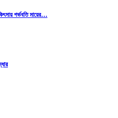
চিকিৎসায় গর্ভবতি মায়ের…
্ধার