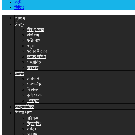
ফটো
ভিডিও
প্রচ্ছদ
চাঁদপুর
চাঁদপুর সদর
হাজীগঞ্জ
ফরিদগঞ্জ
কচুয়া
মতলব উত্তর
মতলব দক্ষিণ
শাহরাস্তি
হাইমচর
জাতীয়
সারাদেশ
সম্পাদকীয়
বিনোদন
কৃষি সংবাদ
খেলাধুলা
আন্তর্জাতিক
ফিচার পাতা
নারীমঞ্চ
ফ্রিলেন্সিং
স্বাস্থ্য
ইসলাম