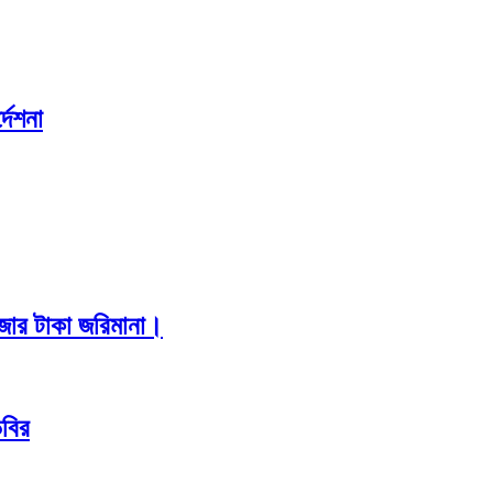
দেশনা
াজার টাকা জরিমানা।
িবির