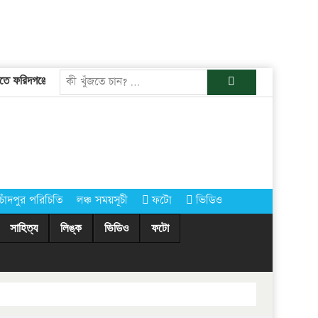
খুজুন
ফরিদগঞ্জের তারেকুর রহমান
চাঁদপুরের অর্ধশতাধিক গ্রামে আগামীকাল কোরবানির ঈ
চাঁদপুর পরিচিতি
লঞ্চ সময়সূচী
ফটো
ভিডিও
সাহিত্য
লিঙ্ক
ভিডিও
ফটো