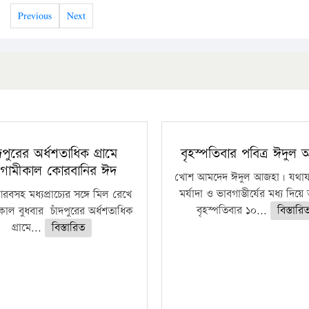
Previous
Next
ঁদপুরের অর্ধশতাধিক গ্রামে
বৃহস্পতিবার পবিত্র ঈদুল
গামীকাল কোরবানির ঈদ
খোশ আমদেদ ঈদুল আজহা। যথাযথ
মর্যাদা ও ভাবগাম্ভীর্যের মধ্য দিয়
বসহ মধ্যপ্রাচ্যের সঙ্গে মিল রেখে
বৃহস্পতিবার ১০...
বিস্তারি
াল বুধবার চাঁদপুরের অর্ধশতাধিক
গ্রামে...
বিস্তারিত