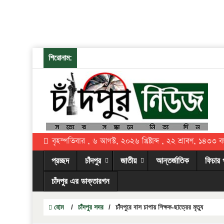
শিরোনাম:
বৃহস্পতিবার , ৬ আগস্ট, ২০২৬ খ্রিষ্টাব্দ , ২২ শ্রাবণ, ১৪৩৩ বঙ্গ
প্রচ্ছদ
চাঁদপুর
জাতীয়
আন্তর্জাতিক
ফিচার 
চাঁদপুর এর ডাক্তারগন
হোম
/
চাঁদপুর সদর
/
চাঁদপুরে বাস চাপায় শিক্ষক-ছাত্রের মৃত্যু