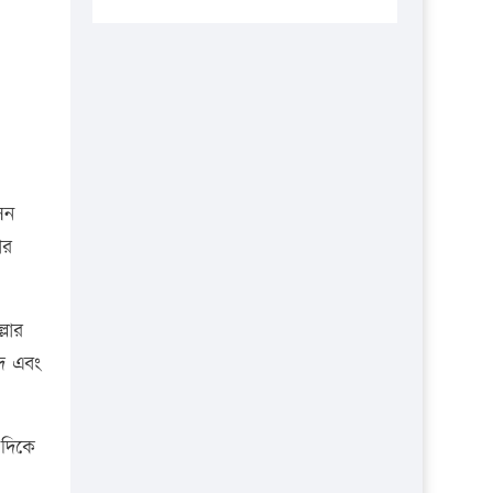
এবার লঞ্চের ভাড়া বাড়ল
১৭ থেকে ২১ শতাংশ বিদ্যুতের দাম বাড়ানোর
প্রস্তাব পিডিবির
১৬ মে চাঁদপুর ও ২৫ মে ফেনী সফরে যাবেন
প্রধানমন্ত্রী
উচ্চশিক্ষায় গৌরবময় অর্জন: পূর্ণ স্কলারশিপে
েন
যুক্তরাষ্ট্রে পিএইচডি করছেন কুয়েটের কৃতি…
ার
সারা দেশে বজ্রাঘাতে ১৪ জনের প্রাণহানি
কঠোর হচ্ছে এসএসসি ও এইচএসসি পরীক্ষা
্লার
ফরিদগঞ্জে আগুনে পুড়লো ৬ ব্যবসা প্রতিষ্ঠান
িদ এবং
 দিকে