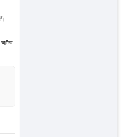
গী
টি আটক