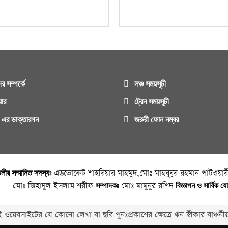
র সম্পর্কে
লঞ্চ সময়সূচী
য়ার
ট্রেন সময়সূচী
ুর এর ডাক্তারগন
জরুরী ফোন নম্বর
এডভোকেট শাহরিয়ার মাহমুদ,মোঃ মাহবুবুর রহমান পাটওয়ারী
্ডলীর সম্মানিত সদস্যঃ
মোঃ জিহাদুল ইসলাম শরীফ
মোঃ মামুনুর রশিদ
সম্পাদকঃ
বিজ্ঞাপন ও সার্বিক 
 ওয়েবসাইটের যে কোনো লেখা বা ছবি পুনঃপ্রকাশের ক্ষেত্রে ঋন স্বীকার বাঞ্চনীয