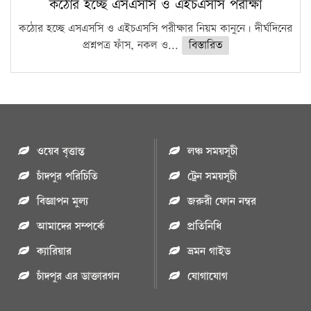
কঠোর হচ্ছে এসএসসি ও এইচএসসি পরীক্ষা
কঠোর হচ্ছে এসএসসি ও এইচএসসি পরীক্ষার নিয়ম কানুনে। দীর্ঘদিনের
প্রশ্নপত্র ফাঁস, নকল ও...
বিস্তারিত
ওয়েব বৃত্তান্ত
লঞ্চ সময়সূচী
চাঁদপুর পরিচিতি
ট্রেন সময়সূচী
বিজ্ঞাপন মুল্য
জরুরী ফোন নম্বর
আমাদের সম্পর্কে
প্রতিনিধি
ক্যারিয়ার
ভ্রমন গাইড
চাঁদপুর এর ডাক্তারগন
যোগাযোগ