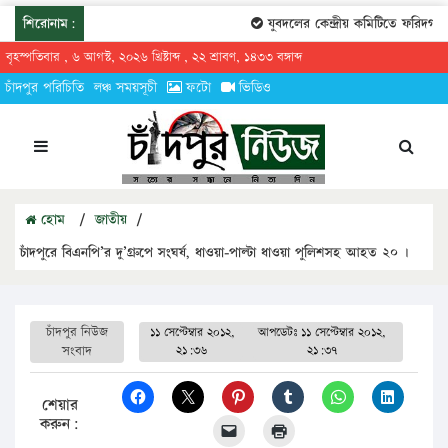
শিরোনাম:
যুবদলের কেন্দ্রীয় কমিটিতে ফরিদগঞ্জে
বৃহস্পতিবার , ৬ আগস্ট, ২০২৬ খ্রিষ্টাব্দ , ২২ শ্রাবণ, ১৪৩৩ বঙ্গাব্দ
চাঁদপুর পরিচিতি
লঞ্চ সময়সূচী
ফটো
ভিডিও
হোম
/
জাতীয়
/
চাঁদপুরে বিএনপি’র দু’গ্রুপে সংঘর্ষ, ধাওয়া-পাল্টা ধাওয়া পুলিশসহ আহত ২০ ।
চাঁদপুর নিউজ
১১ সেপ্টেম্বার ২০১২,
আপডেটঃ
১১ সেপ্টেম্বার ২০১২,
সংবাদ
২১:৩৬
২১:৩৭
শেয়ার
করুন: