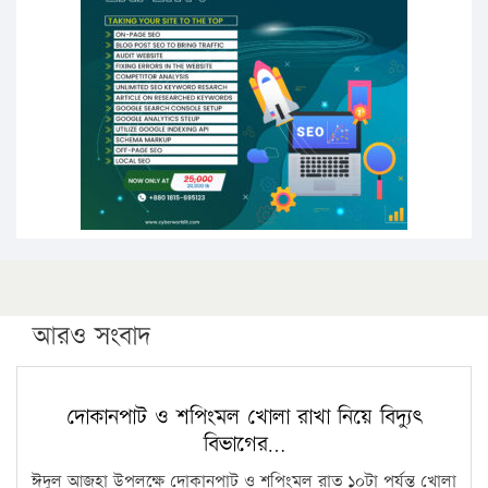
উচ্চশিক্ষায় গৌরবময় অর্জন: পূর্ণ স্কলারশিপে যুক্তরাষ্ট্রে
পিএইচডি করছেন কুয়েটের কৃতি…
সারা দেশে বজ্রাঘাতে ১৪ জনের প্রাণহানি
কঠোর হচ্ছে এসএসসি ও এইচএসসি পরীক্ষা
ফরিদগঞ্জে আগুনে পুড়লো ৬ ব্যবসা প্রতিষ্ঠান
আরও সংবাদ
দোকানপাট ও শপিংমল খোলা রাখা নিয়ে বিদ্যুৎ
বিভাগের…
ঈদুল আজহা উপলক্ষে দোকানপাট ও শপিংমল রাত ১০টা পর্যন্ত খোলা