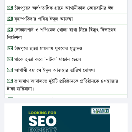
চাঁদপুরের অর্ধশতাধিক গ্রামে আগামীকাল কোরবানির ঈদ
বৃহস্পতিবার পবিত্র ঈদুল আজহা
দোকানপাট ও শপিংমল খোলা রাখা নিয়ে বিদ্যুৎ বিভাগের
নির্দেশনা
চাঁদপুরে হত্যা মামলায় যুবকের মৃত্যুদণ্ড
মাকে হত্যা করে ‘নাটক’ সাজান ছেলে
আগামী ২৮ মে ঈদুল আজহার তারিখ ঘোষণা
ভ্রাম্যমাণ আদালতে দুইটি প্রতিষ্ঠানকে প্রতিষ্ঠানকে ৪০হাজার
টাকা জরিমানা।
এবার লঞ্চের ভাড়া বাড়ল
১৭ থেকে ২১ শতাংশ বিদ্যুতের দাম বাড়ানোর প্রস্তাব পিডিবির
১৬ মে চাঁদপুর ও ২৫ মে ফেনী সফরে যাবেন প্রধানমন্ত্রী