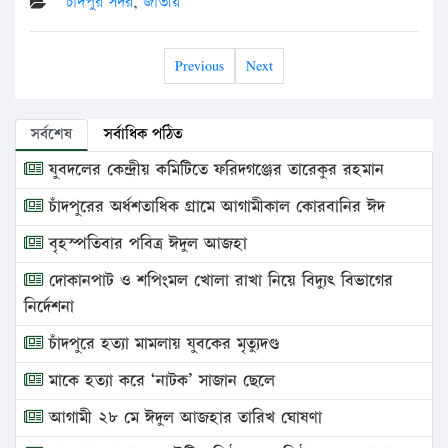
চাঁদপুর সদর
,
জাতীয়
Previous
Next
সর্বশেষ
সর্বাধিক পঠিত
যুবদলের কেন্দ্রীয় কমিটিতে ফরিদগঞ্জের তারেকুর রহমান
চাঁদপুরের অর্ধশতাধিক গ্রামে আগামীকাল কোরবানির ঈদ
বৃহস্পতিবার পবিত্র ঈদুল আজহা
দোকানপাট ও শপিংমল খোলা রাখা নিয়ে বিদ্যুৎ বিভাগের
নির্দেশনা
চাঁদপুরে হত্যা মামলায় যুবকের মৃত্যুদণ্ড
মাকে হত্যা করে ‘নাটক’ সাজান ছেলে
আগামী ২৮ মে ঈদুল আজহার তারিখ ঘোষণা