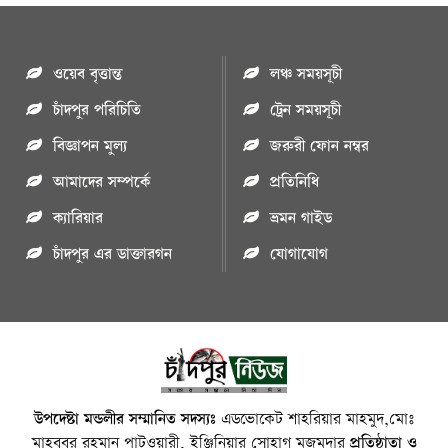
ওয়েব বৃত্তান্ত
লঞ্চ সময়সূচী
চাঁদপুর পরিচিতি
ট্রেন সময়সূচী
বিজ্ঞাপন মুল্য
জরুরী ফোন নম্বর
আমাদের সম্পর্কে
প্রতিনিধি
ক্যারিয়ার
ভ্রমন গাইড
চাঁদপুর এর ডাক্তারগন
যোগাযোগ
উপদেষ্টা মন্ডলীর সম্মানিত সদস্যঃ
এডভোকেট শাহরিয়ার মাহমুদ,মোঃ
মাহবুবুর রহমান পাটওয়ারী, ইঞ্জিনিয়ার সোহাগ মজুমদার
প্রতিষ্ঠাতা ও