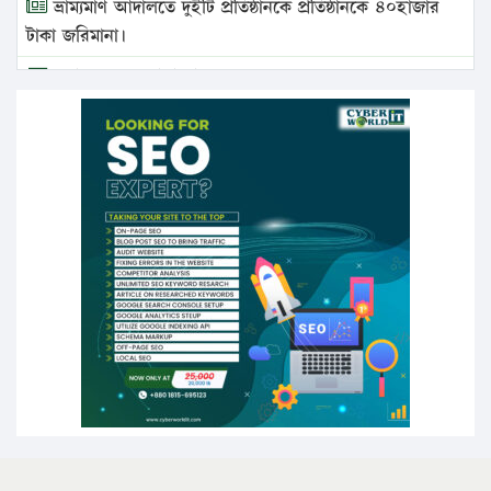
ভ্রাম্যমাণ আদালতে দুইটি প্রতিষ্ঠানকে প্রতিষ্ঠানকে ৪০হাজার
টাকা জরিমানা।
এবার লঞ্চের ভাড়া বাড়ল
১৭ থেকে ২১ শতাংশ বিদ্যুতের দাম বাড়ানোর প্রস্তাব পিডিবির
১৬ মে চাঁদপুর ও ২৫ মে ফেনী সফরে যাবেন প্রধানমন্ত্রী
উচ্চশিক্ষায় গৌরবময় অর্জন: পূর্ণ স্কলারশিপে যুক্তরাষ্ট্রে
পিএইচডি করছেন কুয়েটের কৃতি…
সারা দেশে বজ্রাঘাতে ১৪ জনের প্রাণহানি
কঠোর হচ্ছে এসএসসি ও এইচএসসি পরীক্ষা
ফরিদগঞ্জে আগুনে পুড়লো ৬ ব্যবসা প্রতিষ্ঠান