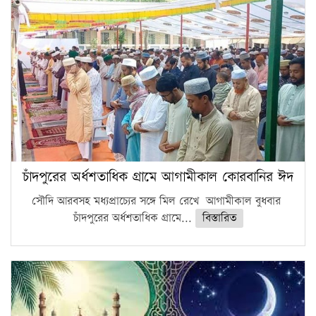
চাঁদপুরের অর্ধশতাধিক গ্রামে আগামীকাল কোরবানির ঈদ
সৌদি আরবসহ মধ্যপ্রাচ্যের সঙ্গে মিল রেখে আগামীকাল বুধবার
চাঁদপুরের অর্ধশতাধিক গ্রামে...
বিস্তারিত