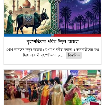
বৃহস্পতিবার পবিত্র ঈদুল আজহা
খোশ আমদেদ ঈদুল আজহা। যথাযথ ধর্মীয় মর্যাদা ও ভাবগাম্ভীর্যের মধ্য
দিয়ে আগামী বৃহস্পতিবার ১০...
বিস্তারিত