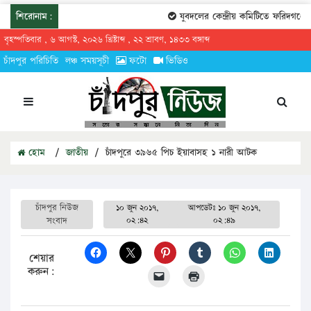
শিরোনাম:
যুবদলের কেন্দ্রীয় কমিটিতে ফরিদগঞ্জের তার
বৃহস্পতিবার , ৬ আগস্ট, ২০২৬ খ্রিষ্টাব্দ , ২২ শ্রাবণ, ১৪৩৩ বঙ্গাব্দ
চাঁদপুর পরিচিতি
লঞ্চ সময়সূচী
ফটো
ভিডিও
হোম
/
জাতীয়
/
চাঁদপুরে ৩৯৬৫ পিচ ইয়াবাসহ ১ নারী আটক
চাঁদপুর নিউজ
১০ জুন ২০১৭,
আপডেটঃ
১০ জুন ২০১৭,
সংবাদ
০২:৪২
০২:৪৯
শেয়ার
করুন: