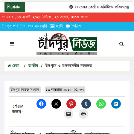
শিরোনাম:
যুবদলের কেন্দ্রীয় কমিটিতে ফরিদগঞ্জের ত
সোমবার , ১০ আগস্ট, ২০২৬ খ্রিষ্টাব্দ , ২৬ শ্রাবণ, ১৪৩৩ বঙ্গাব্দ
চাঁদপুর পরিচিতি
লঞ্চ সময়সূচী
ফটো
ভিডিও
হোম
/
জাতীয়
/
চাঁদপুরে ৩ মাদকসেবীর কারাদন্ড
চাঁদপুর নিউজ সংবাদ
১৩ নভেম্বার ২০১৬, ২১:৫৬
শেয়ার
করুন: