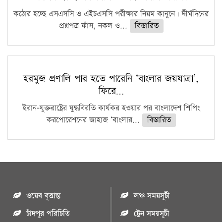
কঠোর হচ্ছে এসএসসি ও এইচএসসি পরীক্ষার নিয়ম কানুনে। দীর্ঘদিনের
প্রশ্নপত্র ফাঁস, নকল ও...
বিস্তারিত
হরমুজ প্রণালি পার হতে পারেনি ‘বাংলার জয়যাত্রা’,
ফিরে…
ইরান-যুক্তরাষ্ট্রের যুদ্ধবিরতি কার্যকর হওয়ার পর বাংলাদেশ শিপিং
করপোরেশনের জাহাজ ‘বাংলার...
বিস্তারিত
ওয়েব বৃত্তান্ত
লঞ্চ সময়সূচী
চাঁদপুর পরিচিতি
ট্রেন সময়সূচী