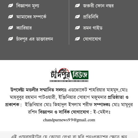
বিজ্ঞাপন মুল্য
জরুরী ফোন নম্বর
আমাদের সম্পর্কে
প্রতিনিধি
ক্যারিয়ার
ভ্রমন গাইড
চাঁদপুর এর ডাক্তারগন
যোগাযোগ
উপদেষ্টা মন্ডলীর সম্মানিত সদস্যঃ
এডভোকেট শাহরিয়ার মাহমুদ,মোঃ
মাহবুবুর রহমান পাটওয়ারী, ইঞ্জিনিয়ার সোহাগ মজুমদার
প্রতিষ্ঠাতা ও
প্রকাশক:
ইঞ্জিনিয়ার মোঃ জিহাদুল ইসলাম শরীফ
সম্পাদকঃ
মোঃ মামুনুর
রশিদ
বিজ্ঞাপন ও সার্বিক যোগাযোগ:
ই-মেইলঃ
chandpurnews99@gmail.com
এই ওয়েবসাইটের যে কোনো লেখা বা ছবি পুনঃপ্রকাশের ক্ষেত্রে ঋন