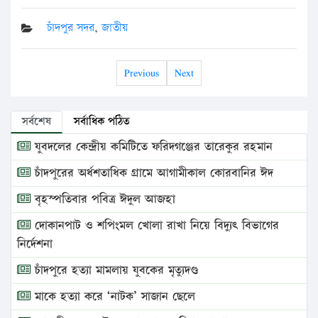
চাঁদপুর সদর
,
জাতীয়
Previous
Next
সর্বশেষ
সর্বাধিক পঠিত
যুবদলের কেন্দ্রীয় কমিটিতে ফরিদগঞ্জের তারেকুর রহমান
চাঁদপুরের অর্ধশতাধিক গ্রামে আগামীকাল কোরবানির ঈদ
বৃহস্পতিবার পবিত্র ঈদুল আজহা
দোকানপাট ও শপিংমল খোলা রাখা নিয়ে বিদ্যুৎ বিভাগের
নির্দেশনা
চাঁদপুরে হত্যা মামলায় যুবকের মৃত্যুদণ্ড
মাকে হত্যা করে ‘নাটক’ সাজান ছেলে