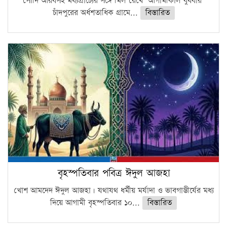
সৌদি আরবসহ মধ্যপ্রাচ্যের সঙ্গে মিল রেখে আগামীকাল বুধবার
চাঁদপুরের অর্ধশতাধিক গ্রামে...
বিস্তারিত
বৃহস্পতিবার পবিত্র ঈদুল আজহা
খোশ আমদেদ ঈদুল আজহা। যথাযথ ধর্মীয় মর্যাদা ও ভাবগাম্ভীর্যের মধ্য
দিয়ে আগামী বৃহস্পতিবার ১০...
বিস্তারিত