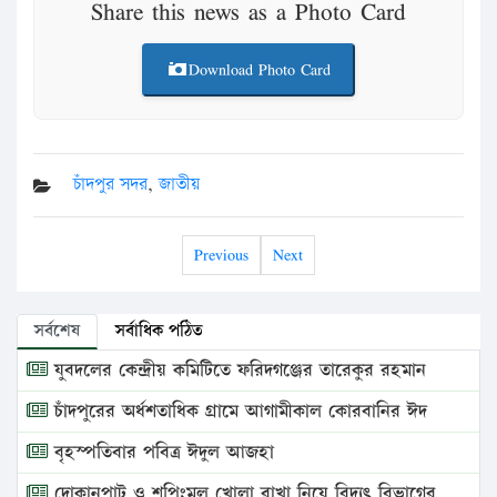
Share this news as a Photo Card
Download Photo Card
চাঁদপুর সদর
,
জাতীয়
Previous
Next
সর্বশেষ
সর্বাধিক পঠিত
যুবদলের কেন্দ্রীয় কমিটিতে ফরিদগঞ্জের তারেকুর রহমান
চাঁদপুরের অর্ধশতাধিক গ্রামে আগামীকাল কোরবানির ঈদ
বৃহস্পতিবার পবিত্র ঈদুল আজহা
দোকানপাট ও শপিংমল খোলা রাখা নিয়ে বিদ্যুৎ বিভাগের