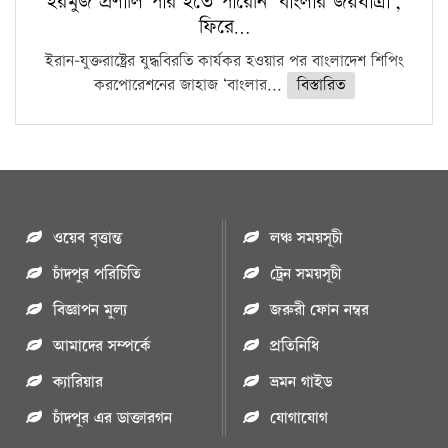
হরমুজ প্রণালি পার হতে পারেনি ‘বাংলার জয়যাত্রা’,
ফিরে…
ইরান-যুক্তরাষ্ট্রের যুদ্ধবিরতি কার্যকর হওয়ার পর বাংলাদেশ শিপিং
করপোরেশনের জাহাজ ‘বাংলার...
বিস্তারিত
ওয়েব বৃত্তান্ত
লঞ্চ সময়সূচী
চাঁদপুর পরিচিতি
ট্রেন সময়সূচী
বিজ্ঞাপন মুল্য
জরুরী ফোন নম্বর
আমাদের সম্পর্কে
প্রতিনিধি
ক্যারিয়ার
ভ্রমন গাইড
চাঁদপুর এর ডাক্তারগন
যোগাযোগ