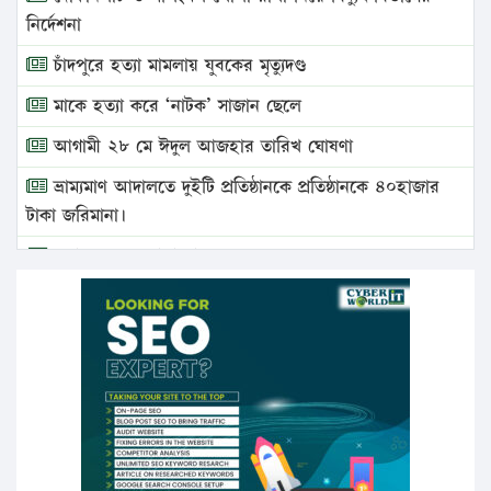
নির্দেশনা
চাঁদপুরে হত্যা মামলায় যুবকের মৃত্যুদণ্ড
মাকে হত্যা করে ‘নাটক’ সাজান ছেলে
আগামী ২৮ মে ঈদুল আজহার তারিখ ঘোষণা
ভ্রাম্যমাণ আদালতে দুইটি প্রতিষ্ঠানকে প্রতিষ্ঠানকে ৪০হাজার
টাকা জরিমানা।
এবার লঞ্চের ভাড়া বাড়ল
১৭ থেকে ২১ শতাংশ বিদ্যুতের দাম বাড়ানোর প্রস্তাব পিডিবির
১৬ মে চাঁদপুর ও ২৫ মে ফেনী সফরে যাবেন প্রধানমন্ত্রী
উচ্চশিক্ষায় গৌরবময় অর্জন: পূর্ণ স্কলারশিপে যুক্তরাষ্ট্রে
পিএইচডি করছেন কুয়েটের কৃতি…
সারা দেশে বজ্রাঘাতে ১৪ জনের প্রাণহানি
কঠোর হচ্ছে এসএসসি ও এইচএসসি পরীক্ষা