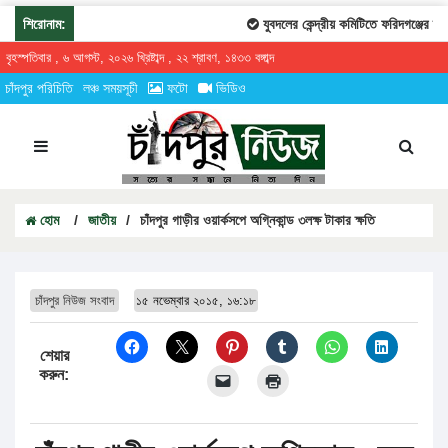
শিরোনাম:
যুবদলের কেন্দ্রীয় কমিটিতে ফরিদগঞ্জের তারে
বৃহস্পতিবার , ৬ আগস্ট, ২০২৬ খ্রিষ্টাব্দ , ২২ শ্রাবণ, ১৪৩৩ বঙ্গাব্দ
চাঁদপুর পরিচিতি
লঞ্চ সময়সূচী
ফটো
ভিডিও
হোম
/
জাতীয়
/
চাঁদপুর গাড়ীর ওয়ার্কসপে অগ্নিকান্ড ৩লক্ষ টাকার ক্ষতি
চাঁদপুর নিউজ সংবাদ
১৫ নভেম্বার ২০১৫, ১৬:১৮
শেয়ার
করুন: