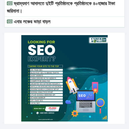
ভ্রাম্যমাণ আদালতে দুইটি প্রতিষ্ঠানকে প্রতিষ্ঠানকে ৪০হাজার টাকা
জরিমানা।
এবার লঞ্চের ভাড়া বাড়ল
১৭ থেকে ২১ শতাংশ বিদ্যুতের দাম বাড়ানোর প্রস্তাব পিডিবির
১৬ মে চাঁদপুর ও ২৫ মে ফেনী সফরে যাবেন প্রধানমন্ত্রী
উচ্চশিক্ষায় গৌরবময় অর্জন: পূর্ণ স্কলারশিপে যুক্তরাষ্ট্রে পিএইচডি
করছেন কুয়েটের কৃতি…
সারা দেশে বজ্রাঘাতে ১৪ জনের প্রাণহানি
কঠোর হচ্ছে এসএসসি ও এইচএসসি পরীক্ষা
ফরিদগঞ্জে আগুনে পুড়লো ৬ ব্যবসা প্রতিষ্ঠান