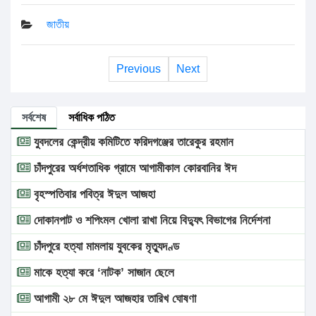
জাতীয়
Previous
Next
সর্বশেষ
সর্বাধিক পঠিত
যুবদলের কেন্দ্রীয় কমিটিতে ফরিদগঞ্জের তারেকুর রহমান
চাঁদপুরের অর্ধশতাধিক গ্রামে আগামীকাল কোরবানির ঈদ
বৃহস্পতিবার পবিত্র ঈদুল আজহা
দোকানপাট ও শপিংমল খোলা রাখা নিয়ে বিদ্যুৎ বিভাগের নির্দেশনা
চাঁদপুরে হত্যা মামলায় যুবকের মৃত্যুদণ্ড
মাকে হত্যা করে ‘নাটক’ সাজান ছেলে
আগামী ২৮ মে ঈদুল আজহার তারিখ ঘোষণা