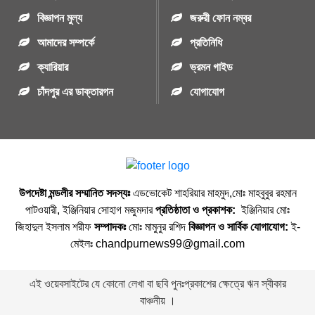
বিজ্ঞাপন মুল্য
জরুরী ফোন নম্বর
আমাদের সম্পর্কে
প্রতিনিধি
ক্যারিয়ার
ভ্রমন গাইড
চাঁদপুর এর ডাক্তারগন
যোগাযোগ
উপদেষ্টা মন্ডলীর সম্মানিত সদস্যঃ
এডভোকেট শাহরিয়ার মাহমুদ,মোঃ মাহবুবুর রহমান
পাটওয়ারী, ইঞ্জিনিয়ার সোহাগ মজুমদার
প্রতিষ্ঠাতা ও প্রকাশক:
ইঞ্জিনিয়ার মোঃ
জিহাদুল ইসলাম শরীফ
সম্পাদকঃ
মোঃ মামুনুর রশিদ
বিজ্ঞাপন ও সার্বিক যোগাযোগ:
ই-
মেইলঃ chandpurnews99@gmail.com
এই ওয়েবসাইটের যে কোনো লেখা বা ছবি পুনঃপ্রকাশের ক্ষেত্রে ঋন স্বীকার
বাঞ্চনীয় ।