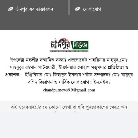
চাঁদপুর এর ডাক্তারগন
যোগাযোগ
উপদেষ্টা মন্ডলীর সম্মানিত সদস্যঃ
এডভোকেট শাহরিয়ার মাহমুদ,মোঃ
মাহবুবুর রহমান পাটওয়ারী, ইঞ্জিনিয়ার সোহাগ মজুমদার
প্রতিষ্ঠাতা ও
প্রকাশক:
ইঞ্জিনিয়ার মোঃ জিহাদুল ইসলাম শরীফ
সম্পাদকঃ
মোঃ মামুনুর
রশিদ
বিজ্ঞাপন ও সার্বিক যোগাযোগ:
ই-মেইলঃ
chandpurnews99@gmail.com
এই ওয়েবসাইটের যে কোনো লেখা বা ছবি পুনঃপ্রকাশের ক্ষেত্রে ঋন
স্বীকার বাঞ্চনীয় ।
Copyright © 2026 • Chandpurnews.com • All Rights Reserved
Website Design, Development & SEO Consulting Services by
Cyber World IT