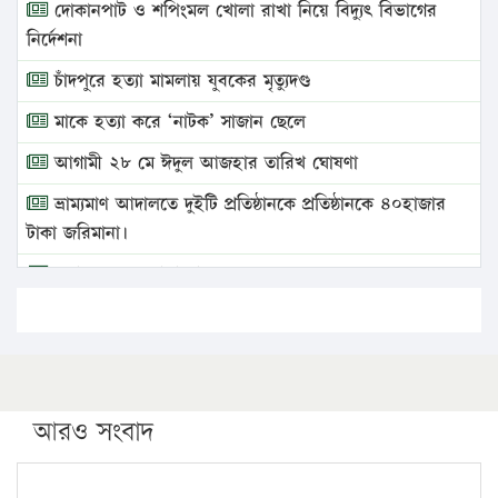
দোকানপাট ও শপিংমল খোলা রাখা নিয়ে বিদ্যুৎ বিভাগের
নির্দেশনা
চাঁদপুরে হত্যা মামলায় যুবকের মৃত্যুদণ্ড
মাকে হত্যা করে ‘নাটক’ সাজান ছেলে
আগামী ২৮ মে ঈদুল আজহার তারিখ ঘোষণা
ভ্রাম্যমাণ আদালতে দুইটি প্রতিষ্ঠানকে প্রতিষ্ঠানকে ৪০হাজার
টাকা জরিমানা।
এবার লঞ্চের ভাড়া বাড়ল
১৭ থেকে ২১ শতাংশ বিদ্যুতের দাম বাড়ানোর প্রস্তাব পিডিবির
১৬ মে চাঁদপুর ও ২৫ মে ফেনী সফরে যাবেন প্রধানমন্ত্রী
উচ্চশিক্ষায় গৌরবময় অর্জন: পূর্ণ স্কলারশিপে যুক্তরাষ্ট্রে
পিএইচডি করছেন কুয়েটের কৃতি…
আরও সংবাদ
সারা দেশে বজ্রাঘাতে ১৪ জনের প্রাণহানি