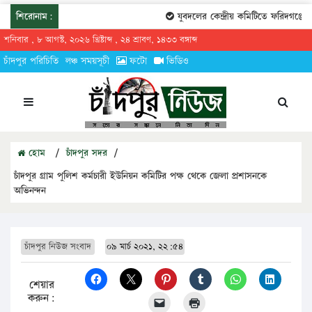
শিরোনাম:
যুবদলের কেন্দ্রীয় কমিটিতে ফরিদগঞ্জের 
শনিবার , ৮ আগস্ট, ২০২৬ খ্রিষ্টাব্দ , ২৪ শ্রাবণ, ১৪৩৩ বঙ্গাব্দ
চাঁদপুর পরিচিতি
লঞ্চ সময়সূচী
ফটো
ভিডিও
হোম
/
চাঁদপুর সদর
/
চাঁদপুর গ্রাম পুলিশ কর্মচারী ইউনিয়ন কমিটির পক্ষ থেকে জেলা প্রশাসনকে
অভিনন্দন
চাঁদপুর নিউজ সংবাদ
০৯ মার্চ ২০২১, ২২:৫৪
শেয়ার
করুন: