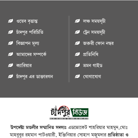
ওয়েব বৃত্তান্ত
লঞ্চ সময়সূচী
চাঁদপুর পরিচিতি
ট্রেন সময়সূচী
বিজ্ঞাপন মুল্য
জরুরী ফোন নম্বর
আমাদের সম্পর্কে
প্রতিনিধি
ক্যারিয়ার
ভ্রমন গাইড
চাঁদপুর এর ডাক্তারগন
যোগাযোগ
উপদেষ্টা মন্ডলীর সম্মানিত সদস্যঃ
এডভোকেট শাহরিয়ার মাহমুদ,মোঃ
মাহবুবুর রহমান পাটওয়ারী, ইঞ্জিনিয়ার সোহাগ মজুমদার
প্রতিষ্ঠাতা ও