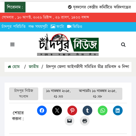
শিরোনাম:
যুবদলের কেন্দ্রীয় কমিটিতে ফরিদগঞ্জের তারেক
সোমবার , ১০ আগস্ট, ২০২৬ খ্রিষ্টাব্দ , ২৬ শ্রাবণ, ১৪৩৩ বঙ্গাব্দ
চাঁদপুর পরিচিতি
লঞ্চ সময়সূচী
ফটো
ভিডিও
হোম
/
জাতীয়
/
চাঁদপুর জেলা আইনজীবী সমিতির তীব্র প্রতিবাদ ও নিন্দা
চাঁদপুর নিউজ
১৬ নভেম্বার ২০১৫,
আপডেটঃ
১৬ নভেম্বার ২০১৫,
সংবাদ
২১:২৩
২১:২৮
শেয়ার
করুন: