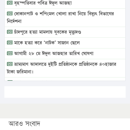
বৃহস্পতিবার পবিত্র ঈদুল আজহা
দোকানপাট ও শপিংমল খোলা রাখা নিয়ে বিদ্যুৎ বিভাগের
নির্দেশনা
চাঁদপুরে হত্যা মামলায় যুবকের মৃত্যুদণ্ড
মাকে হত্যা করে ‘নাটক’ সাজান ছেলে
আগামী ২৮ মে ঈদুল আজহার তারিখ ঘোষণা
ভ্রাম্যমাণ আদালতে দুইটি প্রতিষ্ঠানকে প্রতিষ্ঠানকে ৪০হাজার
টাকা জরিমানা।
এবার লঞ্চের ভাড়া বাড়ল
১৭ থেকে ২১ শতাংশ বিদ্যুতের দাম বাড়ানোর প্রস্তাব পিডিবির
১৬ মে চাঁদপুর ও ২৫ মে ফেনী সফরে যাবেন প্রধানমন্ত্রী
উচ্চশিক্ষায় গৌরবময় অর্জন: পূর্ণ স্কলারশিপে যুক্তরাষ্ট্রে
পিএইচডি করছেন কুয়েটের কৃতি…
আরও সংবাদ