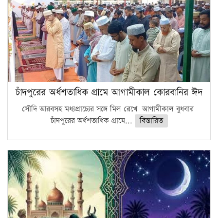
চাঁদপুরের অর্ধশতাধিক গ্রামে আগামীকাল কোরবানির ঈদ
সৌদি আরবসহ মধ্যপ্রাচ্যের সঙ্গে মিল রেখে আগামীকাল বুধবার
চাঁদপুরের অর্ধশতাধিক গ্রামে...
বিস্তারিত