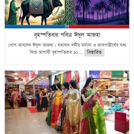
বৃহস্পতিবার পবিত্র ঈদুল আজহা
খোশ আমদেদ ঈদুল আজহা। যথাযথ ধর্মীয় মর্যাদা ও ভাবগাম্ভীর্যের মধ্য
দিয়ে আগামী বৃহস্পতিবার ১০...
বিস্তারিত