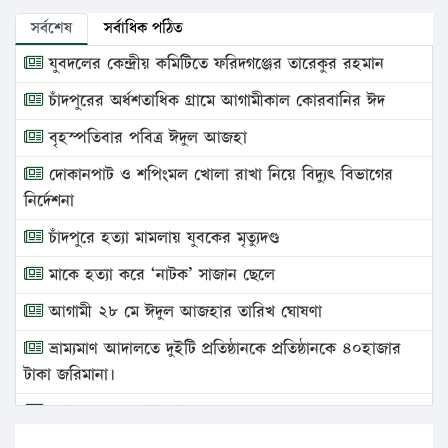
সর্বশেষ
সর্বাধিক পঠিত
যুবদলের কেন্দ্রীয় কমিটিতে ফরিদগঞ্জের তারেকুর রহমান
চাঁদপুরের অর্ধশতাধিক গ্রামে আগামীকাল কোরবানির ঈদ
বৃহস্পতিবার পবিত্র ঈদুল আজহা
দোকানপাট ও শপিংমল খোলা রাখা নিয়ে বিদ্যুৎ বিভাগের
নির্দেশনা
চাঁদপুরে হত্যা মামলায় যুবকের মৃত্যুদণ্ড
মাকে হত্যা করে ‘নাটক’ সাজান ছেলে
আগামী ২৮ মে ঈদুল আজহার তারিখ ঘোষণা
ভ্রাম্যমাণ আদালতে দুইটি প্রতিষ্ঠানকে প্রতিষ্ঠানকে ৪০হাজার
টাকা জরিমানা।
এবার লঞ্চের ভাড়া বাড়ল