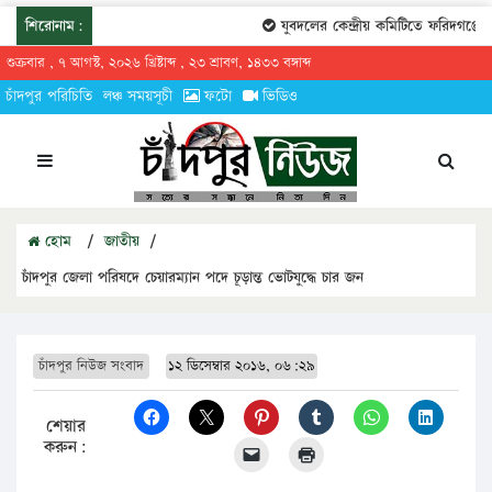
শিরোনাম:
যুবদলের কেন্দ্রীয় কমিটিতে ফরিদগঞ্জের 
শুক্রবার , ৭ আগস্ট, ২০২৬ খ্রিষ্টাব্দ , ২৩ শ্রাবণ, ১৪৩৩ বঙ্গাব্দ
চাঁদপুর পরিচিতি
লঞ্চ সময়সূচী
ফটো
ভিডিও
হোম
/
জাতীয়
/
চাঁদপুর জেলা পরিষদে চেয়ারম্যান পদে চূড়ান্ত ভোটযুদ্ধে চার জন
চাঁদপুর নিউজ সংবাদ
১২ ডিসেম্বার ২০১৬, ০৬:২৯
শেয়ার
করুন: