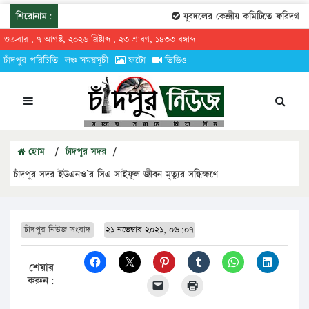
শিরোনাম:
যুবদলের কেন্দ্রীয় কমিটিতে ফরিদগঞ্জের 
শুক্রবার , ৭ আগস্ট, ২০২৬ খ্রিষ্টাব্দ , ২৩ শ্রাবণ, ১৪৩৩ বঙ্গাব্দ
চাঁদপুর পরিচিতি
লঞ্চ সময়সূচী
ফটো
ভিডিও
হোম
/
চাঁদপুর সদর
/
চাঁদপুর সদর ইউএনও’র সিএ সাইফুল জীবন মৃত্যুর সন্ধিক্ষণে
চাঁদপুর নিউজ সংবাদ
২১ নভেম্বার ২০২১, ০৬:০৭
শেয়ার
করুন: