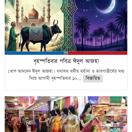
বৃহস্পতিবার পবিত্র ঈদুল আজহা
খোশ আমদেদ ঈদুল আজহা। যথাযথ ধর্মীয় মর্যাদা ও ভাবগাম্ভীর্যের মধ্য
দিয়ে আগামী বৃহস্পতিবার ১০...
বিস্তারিত