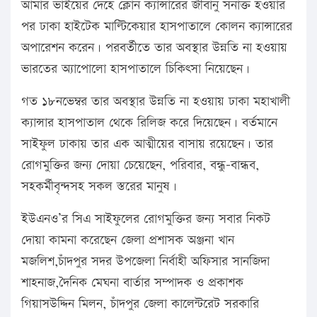
আমার ভাইয়ের দেহে ক্লোন ক্যান্সারের জীবানু সনাক্ত হওয়ার
পর ঢাকা হাইটেক মাল্টিকেয়ার হাসপাতালে কোলন ক্যান্সারের
অপারেশন করেন। পরবর্তীতে তার অবস্থার উন্নতি না হওয়ায়
ভারতের অ্যাপোলো হাসপাতালে চিকিৎসা নিয়েছেন।
গত ১৮নভেম্বর তার অবস্থার উন্নতি না হওয়ায় ঢাকা মহাখালী
ক্যান্সার হাসপাতাল থেকে রিলিজ করে দিয়েছেন। বর্তমানে
সাইফুল ঢাকায় তার এক আত্মীয়ের বাসায় রয়েছেন। তার
রোগমুক্তির জন্য দোয়া চেয়েছেন, পরিবার, বন্ধু-বান্ধব,
সহকর্মীবৃন্দসহ সকল স্তরের মানুষ।
ইউএনও’র সিএ সাইফুলের রোগমুক্তির জন্য সবার নিকট
দোয়া কামনা করেছেন জেলা প্রশাসক অঞ্জনা খান
মজলিশ,চাঁদপুর সদর উপজেলা নির্বাহী অফিসার সানজিদা
শাহনাজ,দৈনিক মেঘনা বার্তার সম্পাদক ও প্রকাশক
গিয়াসউদ্দিন মিলন, চাঁদপুর জেলা কালেন্টরেট সরকারি