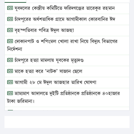
যুবদলের কেন্দ্রীয় কমিটিতে ফরিদগঞ্জের তারেকুর রহমান
চাঁদপুরের অর্ধশতাধিক গ্রামে আগামীকাল কোরবানির ঈদ
বৃহস্পতিবার পবিত্র ঈদুল আজহা
দোকানপাট ও শপিংমল খোলা রাখা নিয়ে বিদ্যুৎ বিভাগের
নির্দেশনা
চাঁদপুরে হত্যা মামলায় যুবকের মৃত্যুদণ্ড
মাকে হত্যা করে ‘নাটক’ সাজান ছেলে
আগামী ২৮ মে ঈদুল আজহার তারিখ ঘোষণা
ভ্রাম্যমাণ আদালতে দুইটি প্রতিষ্ঠানকে প্রতিষ্ঠানকে ৪০হাজার
টাকা জরিমানা।
এবার লঞ্চের ভাড়া বাড়ল
১৭ থেকে ২১ শতাংশ বিদ্যুতের দাম বাড়ানোর প্রস্তাব পিডিবির