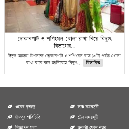
দোকানপাট ও শপিংমল খোলা রাখা নিয়ে বিদ্যুৎ
বিভাগের…
ঈদুল আজহা উপলক্ষে দোকানপাট ও শপিংমল রাত ১০টা পর্যন্ত খোলা
রাখা যাবে বলে জানিয়েছে বিদ্যুৎ...
বিস্তারিত
ওয়েব বৃত্তান্ত
লঞ্চ সময়সূচী
চাঁদপুর পরিচিতি
ট্রেন সময়সূচী
বিজ্ঞাপন মুল্য
জরুরী ফোন নম্বর