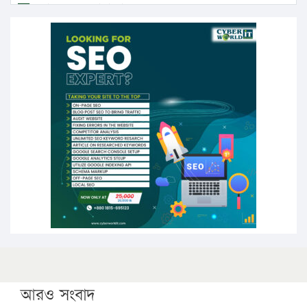
এবার লঞ্চের ভাড়া বাড়ল
১৭ থেকে ২১ শতাংশ বিদ্যুতের দাম বাড়ানোর প্রস্তাব পিডিবির
১৬ মে চাঁদপুর ও ২৫ মে ফেনী সফরে যাবেন প্রধানমন্ত্রী
উচ্চশিক্ষায় গৌরবময় অর্জন: পূর্ণ স্কলারশিপে যুক্তরাষ্ট্রে
পিএইচডি করছেন কুয়েটের কৃতি…
সারা দেশে বজ্রাঘাতে ১৪ জনের প্রাণহানি
কঠোর হচ্ছে এসএসসি ও এইচএসসি পরীক্ষা
ফরিদগঞ্জে আগুনে পুড়লো ৬ ব্যবসা প্রতিষ্ঠান
আরও সংবাদ