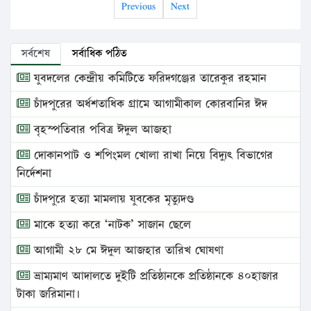
Previous
Next
সর্বশেষ
সর্বাধিক পঠিত
যুবদলের কেন্দ্রীয় কমিটিতে ফরিদগঞ্জের তারেকুর রহমান
চাঁদপুরের অর্ধশতাধিক গ্রামে আগামীকাল কোরবানির ঈদ
বৃহস্পতিবার পবিত্র ঈদুল আজহা
দোকানপাট ও শপিংমল খোলা রাখা নিয়ে বিদ্যুৎ বিভাগের
নির্দেশনা
চাঁদপুরে হত্যা মামলায় যুবকের মৃত্যুদণ্ড
মাকে হত্যা করে ‘নাটক’ সাজান ছেলে
আগামী ২৮ মে ঈদুল আজহার তারিখ ঘোষণা
ভ্রাম্যমাণ আদালতে দুইটি প্রতিষ্ঠানকে প্রতিষ্ঠানকে ৪০হাজার
টাকা জরিমানা।