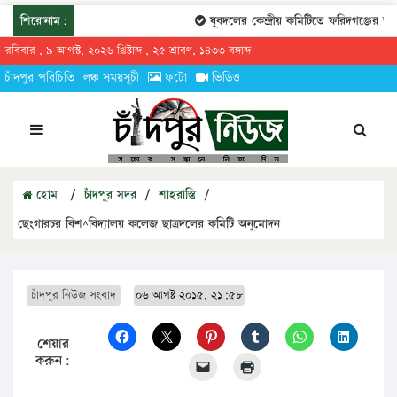
শিরোনাম:
যুবদলের কেন্দ্রীয় কমিটিতে ফরিদগঞ্জের তারেক
রবিবার , ৯ আগস্ট, ২০২৬ খ্রিষ্টাব্দ , ২৫ শ্রাবণ, ১৪৩৩ বঙ্গাব্দ
চাঁদপুর পরিচিতি
লঞ্চ সময়সূচী
ফটো
ভিডিও
হোম
/
চাঁদপুর সদর
/
শাহরাস্তি
/
ছেংগারচর বিশ^বিদ্যালয় কলেজ ছাত্রদলের কমিটি অনুমোদন
চাঁদপুর নিউজ সংবাদ
০৬ আগষ্ট ২০১৫, ২১:৫৮
শেয়ার
করুন: