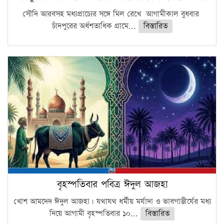
সৌদি আরবসহ মধ্যপ্রাচ্যের সঙ্গে মিল রেখে আগামীকাল বুধবার
চাঁদপুরের অর্ধশতাধিক গ্রামে...
বিস্তারিত
বৃহস্পতিবার পবিত্র ঈদুল আজহা
খোশ আমদেদ ঈদুল আজহা। যথাযথ ধর্মীয় মর্যাদা ও ভাবগাম্ভীর্যের মধ্য
দিয়ে আগামী বৃহস্পতিবার ১০...
বিস্তারিত