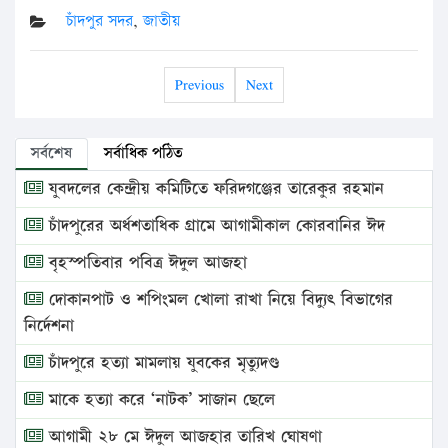
চাঁদপুর সদর
,
জাতীয়
Previous
Next
সর্বশেষ
সর্বাধিক পঠিত
যুবদলের কেন্দ্রীয় কমিটিতে ফরিদগঞ্জের তারেকুর রহমান
চাঁদপুরের অর্ধশতাধিক গ্রামে আগামীকাল কোরবানির ঈদ
বৃহস্পতিবার পবিত্র ঈদুল আজহা
দোকানপাট ও শপিংমল খোলা রাখা নিয়ে বিদ্যুৎ বিভাগের
নির্দেশনা
চাঁদপুরে হত্যা মামলায় যুবকের মৃত্যুদণ্ড
মাকে হত্যা করে ‘নাটক’ সাজান ছেলে
আগামী ২৮ মে ঈদুল আজহার তারিখ ঘোষণা