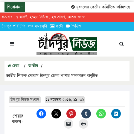
শিরোনাম:
যুবদলের কেন্দ্রীয় কমিটিতে ফরিদগঞ্জের ত
শুক্রবার , ৭ আগস্ট, ২০২৬ খ্রিষ্টাব্দ , ২৩ শ্রাবণ, ১৪৩৩ বঙ্গাব্দ
চাঁদপুর পরিচিতি
লঞ্চ সময়সূচী
ফটো
ভিডিও
হোম
/
জাতীয়
/
জাতীয় শিক্ষক ফোরাম চাঁদপুর জেলা শাখার মানববন্ধন অনুষ্ঠিত
চাঁদপুর নিউজ সংবাদ
১১ নভেম্বার ২০১৬, ১৯:৩২
শেয়ার
করুন: