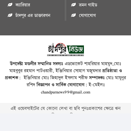
ক্যারিয়ার
ভ্রমন গাইড
চাঁদপুর এর ডাক্তারগন
যোগাযোগ
উপদেষ্টা মন্ডলীর সম্মানিত সদস্যঃ
এডভোকেট শাহরিয়ার মাহমুদ,মোঃ
মাহবুবুর রহমান পাটওয়ারী, ইঞ্জিনিয়ার সোহাগ মজুমদার
প্রতিষ্ঠাতা ও
প্রকাশক:
ইঞ্জিনিয়ার মোঃ জিহাদুল ইসলাম শরীফ
সম্পাদকঃ
মোঃ মামুনুর
রশিদ
বিজ্ঞাপন ও সার্বিক যোগাযোগ:
ই-মেইলঃ
chandpurnews99@gmail.com
এই ওয়েবসাইটের যে কোনো লেখা বা ছবি পুনঃপ্রকাশের ক্ষেত্রে ঋন
স্বীকার বাঞ্চনীয় ।
Copyright © 2026 • Chandpurnews.com • All Rights Reserved