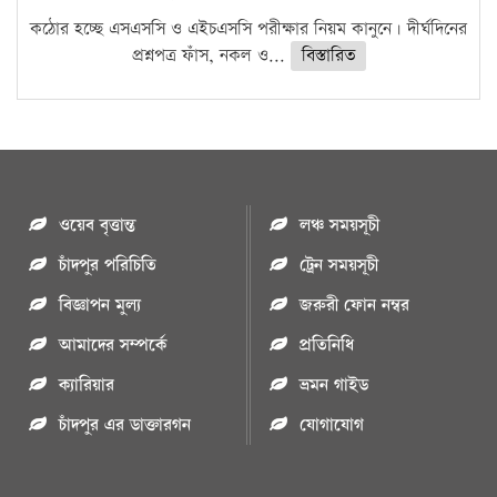
কঠোর হচ্ছে এসএসসি ও এইচএসসি পরীক্ষার নিয়ম কানুনে। দীর্ঘদিনের
প্রশ্নপত্র ফাঁস, নকল ও...
বিস্তারিত
ওয়েব বৃত্তান্ত
লঞ্চ সময়সূচী
চাঁদপুর পরিচিতি
ট্রেন সময়সূচী
বিজ্ঞাপন মুল্য
জরুরী ফোন নম্বর
আমাদের সম্পর্কে
প্রতিনিধি
ক্যারিয়ার
ভ্রমন গাইড
চাঁদপুর এর ডাক্তারগন
যোগাযোগ