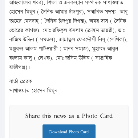
আজকালের খবর), শিক্ষা ও জনকল্যান সম্পাদক সাখাওয়াত
হোসেন মিথুন ( দৈনিক আমার চাঁদপুর), সম্মানিত সদস্য- আবু
তাহের মেসবাহ্‌ ( দৈনিক চাঁদপুর দিগন্ত), অমর দাস ( দৈনিক
ভোরের কাগজ), মোঃ রফিকুল ইসলাম (ক্রাইম ডায়রী), ডাঃ
নাজিম উদ্দিন ( সমতল), জান্নাতুল ফেরদৌসী নিলু (লেখিকা),
মঞ্জুরুল আলম পাটওয়ারী ( মানব সমাজ), মুহাম্মদ আবুল
কালাম কালু ( লেখক), মোঃ জসিম উদ্দিন ( সাপ্তাহিক
হাজীগঞ্জ)।
বার্তা প্রেরক
সাখাওয়াত হোসেন মিথুন
Share this news as a Photo Card
Download Photo Card