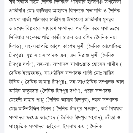
সর্ব সম্মতি ক্রমে দৈনিক দিনকাল পত্রিকার হাজীগঞ্জ উপজেলা
প্রতিনিধি মোঃ কাউছার আহাম্মদ রিপনকে সভাপতি ও দৈনিক
মেঘনা বার্তা পত্রিকার হাজীগঞ্জ উপজেলা প্রতিনিধি মুনছুর
আহমেদ বিপ্লবকে সাধারণ সম্পাদক পদাসীন করে যথা ক্রমে
সিনিয়ার সহ-সভাপতি কাজী হারুন অর রশিদ (দৈনিক নয়া
দিগন্ত), সহ-সভাপতি আবুল কাশেম মুন্সী (দৈনিক আলোকিত
চাঁদপুর), যুগ্ন সাঃ সম্পাদক এস, এম মিরাজ মুন্সী (দৈনিক
চাঁদপুর দর্পণ), সহ-সাঃ সম্পাদক সাখাওয়াত হোসেন শামীম (
দৈনিক ইত্তেফাক), সাংগঠনিক সম্পাদক গাজী মোঃ নাছির
উদ্দিন ( দৈনিক আমার চাঁদপুর), সহ-সাংগঠনিক সম্পাদক আল
আমিন মজুমদার (দৈনিক চাঁদপুর দর্পণ), প্রচার সম্পাদক
মেহেদী হাছান পাপ্পু (দৈনিক আমার চাঁদপুর), দপ্তর সম্পাদক
মোঃ মাঈনউদ্দিন মিলন ( দৈনিক চাঁদপুর সংবাদ), অর্থ বিষয়ক
সম্পাদক ফয়েজ আহম্মেদ ( দৈনিক চাঁদপুর সংবাদ), ক্রীড়া ও
সাংস্কৃতিক সম্পাদক জহিরুল ইসলাম জয় ( দৈনিক