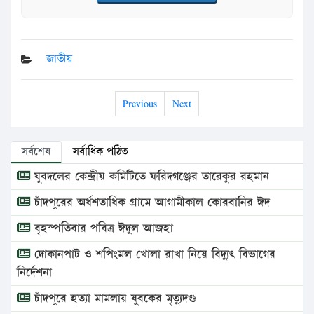
জাতীয়
Previous
Next
সর্বশেষ
সর্বাধিক পঠিত
যুবদলের কেন্দ্রীয় কমিটিতে ফরিদগঞ্জের তারেকুর রহমান
চাঁদপুরের অর্ধশতাধিক গ্রামে আগামীকাল কোরবানির ঈদ
বৃহস্পতিবার পবিত্র ঈদুল আজহা
দোকানপাট ও শপিংমল খোলা রাখা নিয়ে বিদ্যুৎ বিভাগের
নির্দেশনা
চাঁদপুরে হত্যা মামলায় যুবকের মৃত্যুদণ্ড