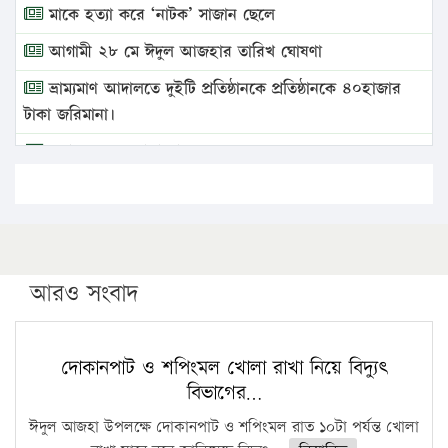
মাকে হত্যা করে ‘নাটক’ সাজান ছেলে
আগামী ২৮ মে ঈদুল আজহার তারিখ ঘোষণা
ভ্রাম্যমাণ আদালতে দুইটি প্রতিষ্ঠানকে প্রতিষ্ঠানকে ৪০হাজার
টাকা জরিমানা।
এবার লঞ্চের ভাড়া বাড়ল
১৭ থেকে ২১ শতাংশ বিদ্যুতের দাম বাড়ানোর প্রস্তাব পিডিবির
১৬ মে চাঁদপুর ও ২৫ মে ফেনী সফরে যাবেন প্রধানমন্ত্রী
উচ্চশিক্ষায় গৌরবময় অর্জন: পূর্ণ স্কলারশিপে যুক্তরাষ্ট্রে
পিএইচডি করছেন কুয়েটের কৃতি…
আরও সংবাদ
সারা দেশে বজ্রাঘাতে ১৪ জনের প্রাণহানি
কঠোর হচ্ছে এসএসসি ও এইচএসসি পরীক্ষা
দোকানপাট ও শপিংমল খোলা রাখা নিয়ে বিদ্যুৎ
বিভাগের…
ফরিদগঞ্জে আগুনে পুড়লো ৬ ব্যবসা প্রতিষ্ঠান
ঈদুল আজহা উপলক্ষে দোকানপাট ও শপিংমল রাত ১০টা পর্যন্ত খোলা