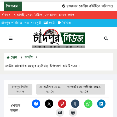
শিরোনাম:
যুবদলের কেন্দ্রীয় কমিটিতে ফরিদগঞ্জের 
রবিবার , ৯ আগস্ট, ২০২৬ খ্রিষ্টাব্দ , ২৫ শ্রাবণ, ১৪৩৩ বঙ্গাব্দ
চাঁদপুর পরিচিতি
লঞ্চ সময়সূচী
ফটো
ভিডিও
হোম
/
জাতীয়
/
জাতীয় সাংবাদিক সংস্থার হাজীগঞ্জ উপজেলা কমিটি গঠন ।
চাঁদপুর নিউজ
২০ অক্টোবার ২০১২,
আপডেটঃ
২০ অক্টোবার ২০১২,
সংবাদ
২০:১২
২০:১৪
শেয়ার
করুন: