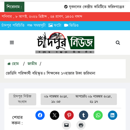
শিরোনাম:
যুবদলের কেন্দ্রীয় কমিটিতে ফরিদগঞ্জের তারে
শনিবার , ৮ আগস্ট, ২০২৬ খ্রিষ্টাব্দ , ২৪ শ্রাবণ, ১৪৩৩ বঙ্গাব্দ
চাঁদপুর পরিচিতি
লঞ্চ সময়সূচী
ফটো
ভিডিও
হোম
/
জাতীয়
/
জেডিসি পরিক্ষার্থী বহিস্কৃত॥ শিক্ষকের ১০হাজার টাকা জরিমানা
চাঁদপুর নিউজ
০৯ নভেম্বার ২০১৫,
আপডেটঃ
০৯ নভেম্বার ২০১৫,
সংবাদ
১৬:৩৫
২১:১৭
শেয়ার
করুন: