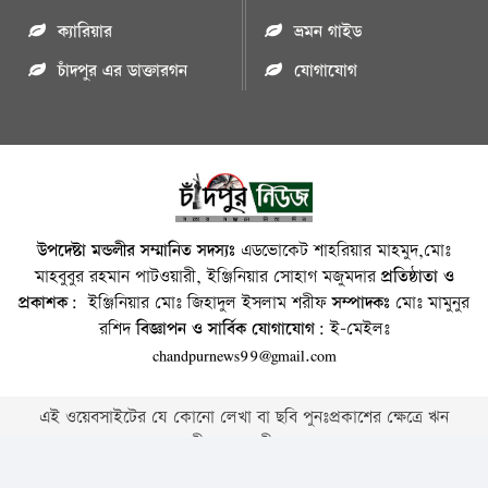
ক্যারিয়ার
ভ্রমন গাইড
চাঁদপুর এর ডাক্তারগন
যোগাযোগ
উপদেষ্টা মন্ডলীর সম্মানিত সদস্যঃ
এডভোকেট শাহরিয়ার মাহমুদ,মোঃ
মাহবুবুর রহমান পাটওয়ারী, ইঞ্জিনিয়ার সোহাগ মজুমদার
প্রতিষ্ঠাতা ও
প্রকাশক:
ইঞ্জিনিয়ার মোঃ জিহাদুল ইসলাম শরীফ
সম্পাদকঃ
মোঃ মামুনুর
রশিদ
বিজ্ঞাপন ও সার্বিক যোগাযোগ:
ই-মেইলঃ
chandpurnews99@gmail.com
এই ওয়েবসাইটের যে কোনো লেখা বা ছবি পুনঃপ্রকাশের ক্ষেত্রে ঋন
স্বীকার বাঞ্চনীয় ।
Copyright © 2026 • Chandpurnews.com • All Rights Reserved