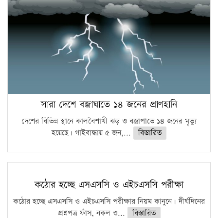
সারা দেশে বজ্রাঘাতে ১৪ জনের প্রাণহানি
দেশের বিভিন্ন স্থানে কালবৈশাখী ঝড় ও বজ্রাপাতে ১৪ জনের মৃত্যু
হয়েছে। গাইবান্ধায় ৫ জন,...
বিস্তারিত
কঠোর হচ্ছে এসএসসি ও এইচএসসি পরীক্ষা
কঠোর হচ্ছে এসএসসি ও এইচএসসি পরীক্ষার নিয়ম কানুনে। দীর্ঘদিনের
প্রশ্নপত্র ফাঁস, নকল ও...
বিস্তারিত