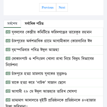
Previous
Next
সর্বশেষ
সর্বাধিক পঠিত
যুবদলের কেন্দ্রীয় কমিটিতে ফরিদগঞ্জের তারেকুর রহমান
চাঁদপুরের অর্ধশতাধিক গ্রামে আগামীকাল কোরবানির ঈদ
বৃহস্পতিবার পবিত্র ঈদুল আজহা
দোকানপাট ও শপিংমল খোলা রাখা নিয়ে বিদ্যুৎ বিভাগের
নির্দেশনা
চাঁদপুরে হত্যা মামলায় যুবকের মৃত্যুদণ্ড
মাকে হত্যা করে ‘নাটক’ সাজান ছেলে
আগামী ২৮ মে ঈদুল আজহার তারিখ ঘোষণা
ভ্রাম্যমাণ আদালতে দুইটি প্রতিষ্ঠানকে প্রতিষ্ঠানকে ৪০হাজার
টাকা জরিমানা।