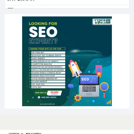
এবার লঞ্চের ভাড়া বাড়ল
১৭ থেকে ২১ শতাংশ বিদ্যুতের দাম বাড়ানোর প্রস্তাব পিডিবির
১৬ মে চাঁদপুর ও ২৫ মে ফেনী সফরে যাবেন প্রধানমন্ত্রী
উচ্চশিক্ষায় গৌরবময় অর্জন: পূর্ণ স্কলারশিপে যুক্তরাষ্ট্রে
পিএইচডি করছেন কুয়েটের কৃতি…
সারা দেশে বজ্রাঘাতে ১৪ জনের প্রাণহানি
কঠোর হচ্ছে এসএসসি ও এইচএসসি পরীক্ষা
ফরিদগঞ্জে আগুনে পুড়লো ৬ ব্যবসা প্রতিষ্ঠান