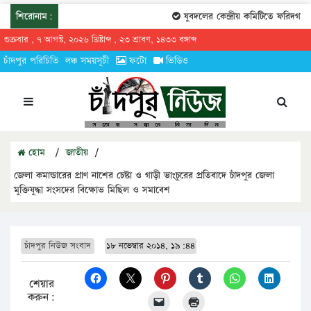
শিরোনাম:
যুবদলের কেন্দ্রীয় কমিটিতে ফরিদগঞ্জের
শুক্রবার , ৭ আগস্ট, ২০২৬ খ্রিষ্টাব্দ , ২৩ শ্রাবণ, ১৪৩৩ বঙ্গাব্দ
চাঁদপুর পরিচিতি
লঞ্চ সময়সূচী
ফটো
ভিডিও
হোম
/
জাতীয়
/
জেলা কমান্ডারের প্রাণ নাশের চেষ্টা ও গাড়ী ভাংচুরের প্রতিবাদে চাঁদপুর জেলা
মুক্তিযুদ্ধা সংসদের বিক্ষোভ মিছিল ও সমাবেশ
চাঁদপুর নিউজ সংবাদ
১৮ নভেম্বার ২০১৪, ১৯:৪৪
শেয়ার
করুন: