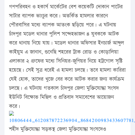
গণপরিবহন ও হকার্স মার্কেটের বেশ কয়েকটি দোকান পাটের
সাটার ব্যাপক ভাংচুর করে। অতর্কিত হামলার কারনে
পৌরবাসির মধ্যে ব্যাপক আতংক ছড়িয়ে পরে। এ ঘটনায়
চাঁদপুর মডেল থানার পুলিশ সন্দেহভাজন ৪ যুবককে আটক
করে থানায় নিয়ে যায়। মডেল থানার অফিসার ইনচার্জ আব্দুল
কাইয়ুম এ জানান, শুনেছি শহরের ট্রাক রোড ও কোড়ালিয়া
এলাকার ২ গ্রুফের মধ্যে সিনিয়র-জুণিয়র নিয়ে হট্রগোল সৃষ্টি
হয়েছে। সেই সুত্র ধরেই এ হামলা চলছে। তবে হামলা কারিরা
যেই হোক, তাদের খুজে বের করে আটক করার জন্য কার্যক্রম
চলছে। এ ঘটনায় গতকাল চাঁদপুর জেলা মুক্তিযোদ্ধা সংসদ
ইউনিট বিক্ষোভ মিছিল ও প্রতিবাদ সমাবেশের আয়োজন
করে।
শহীদ মুক্তিযোদ্ধা সড়কস্থ জেলা মুক্তিযোদ্ধা সংসদেও