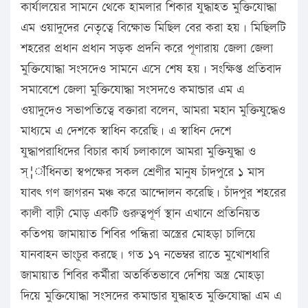
কার্যালয়ের সামনে থেকে হামলার শিকার যুদ্ধাহত মুক্তিযোদ্ধা
এম ওয়াদুদের নেতৃত্বে বিক্ষোভ মিছিল বের করা হয়। মিছিলটি
শহরের প্রধান প্রধান সড়ক প্রদনি করে পূণারায় জেলা জেলা
মুক্তিযোদ্ধা সংসদেও সামনে এসে শেষ হয়। সংক্ষিপ্ত প্রতিবাদ
সমাবেশে জেলা মুক্তিযোদ্ধা সংসদওে কমান্ডার এম এ
ওয়াদুদেও সভাপতিত্বে বক্তারা বলেন, আমরা মহান মুক্তিযুদ্ধেও
মাধ্যমে এ দেশকে স্বাধিন করেছি। এ স্বাধিন দেশে
যুদ্ধাপরাধিদের বিচার কার্য চলাকালে আমরা মুক্তিযুদ্ধা ও
স্¦াধিনতা স্বপক্ষের সকল শ্রেণীর মানুষ চাঁদপুরে ১ মাস
যাবৎ গণ জাগরন মঞ্চ করে আন্দোলন করেছি। চাঁদপুর শহরের
কালী বাঢ়ী মোড় একটি গুরুত্বপূর্ণ স্থান এখানে প্রতিনিয়ত
কতিপয় জামায়াত শিবির পন্ধিরা অস্ত্রের মোহড়া চালিয়ে
যানবাহন ভাংচুর করছে। গত ১৭ নভেম্বর রাতে মুখোশধারি
জামায়াত শিবির কর্মীরা অতর্কিতভাবে দেশিয় অস্ত্র মোহড়া
দিয়ে মুক্তিযোদ্ধা সংসদের কমান্ডার যুদ্ধাহত মুক্তিযোদ্ধা এম এ