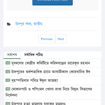
চাঁদপুর সদর
,
জাতীয়
Previous
Next
সর্বশেষ
সর্বাধিক পঠিত
যুবদলের কেন্দ্রীয় কমিটিতে ফরিদগঞ্জের তারেকুর রহমান
চাঁদপুরের অর্ধশতাধিক গ্রামে আগামীকাল কোরবানির ঈদ
বৃহস্পতিবার পবিত্র ঈদুল আজহা
দোকানপাট ও শপিংমল খোলা রাখা নিয়ে বিদ্যুৎ বিভাগের
নির্দেশনা
চাঁদপুরে হত্যা মামলায় যুবকের মৃত্যুদণ্ড