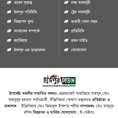
ওয়েব বৃত্তান্ত
লঞ্চ সময়সূচী
চাঁদপুর পরিচিতি
ট্রেন সময়সূচী
বিজ্ঞাপন মুল্য
জরুরী ফোন নম্বর
আমাদের সম্পর্কে
প্রতিনিধি
ক্যারিয়ার
ভ্রমন গাইড
চাঁদপুর এর ডাক্তারগন
যোগাযোগ
উপদেষ্টা মন্ডলীর সম্মানিত সদস্যঃ
এডভোকেট শাহরিয়ার মাহমুদ,মোঃ
মাহবুবুর রহমান পাটওয়ারী, ইঞ্জিনিয়ার সোহাগ মজুমদার
প্রতিষ্ঠাতা ও
প্রকাশক:
ইঞ্জিনিয়ার মোঃ জিহাদুল ইসলাম শরীফ
সম্পাদকঃ
মোঃ মামুনুর
রশিদ
বিজ্ঞাপন ও সার্বিক যোগাযোগ:
ই-মেইলঃ