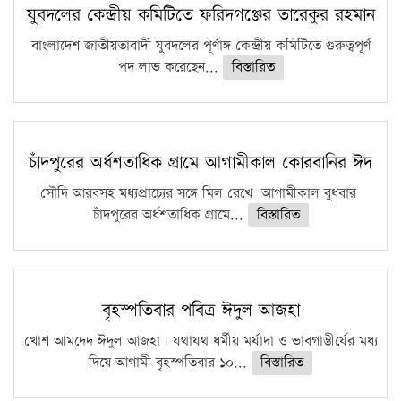
কঠোর হচ্ছে এসএসসি ও এইচএসসি পরীক্ষা
যুবদলের কেন্দ্রীয় কমিটিতে ফরিদগঞ্জের তারেকুর রহমান
ফরিদগঞ্জে আগুনে পুড়লো ৬ ব্যবসা প্রতিষ্ঠান
বাংলাদেশ জাতীয়তাবাদী যুবদলের পূর্ণাঙ্গ কেন্দ্রীয় কমিটিতে গুরুত্বপূর্ণ
পদ লাভ করেছেন...
বিস্তারিত
চাঁদপুরের অর্ধশতাধিক গ্রামে আগামীকাল কোরবানির ঈদ
সৌদি আরবসহ মধ্যপ্রাচ্যের সঙ্গে মিল রেখে আগামীকাল বুধবার
চাঁদপুরের অর্ধশতাধিক গ্রামে...
বিস্তারিত
বৃহস্পতিবার পবিত্র ঈদুল আজহা
খোশ আমদেদ ঈদুল আজহা। যথাযথ ধর্মীয় মর্যাদা ও ভাবগাম্ভীর্যের মধ্য
দিয়ে আগামী বৃহস্পতিবার ১০...
বিস্তারিত