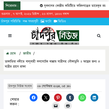
শিরোনাম:
যুবদলের কেন্দ্রীয় কমিটিতে ফরিদগঞ্জের তারেকুর রহমান
শুক্রবার , ৭ আগস্ট, ২০২৬ খ্রিষ্টাব্দ , ২৩ শ্রাবণ, ১৪৩৩ বঙ্গাব্দ
চাঁদপুর পরিচিতি
লঞ্চ সময়সূচী
ফটো
ভিডিও
হোম
/
জাতীয়
/
ডাকাতিয়া নদীতে বালুবাহী বলগেটের ধাক্কায় যাত্রীসহ নৌকাডুবি ॥ অল্পের জন্য ৪
যাত্রীর প্রাণে রাক্ষা
চাঁদপুর নিউজ সংবাদ
০৮ সেপ্টেম্বার ২০১৪, ০৫:৪০
শেয়ার
করুন: