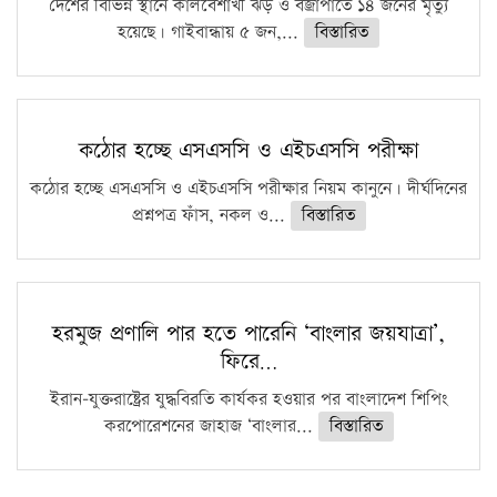
দেশের বিভিন্ন স্থানে কালবৈশাখী ঝড় ও বজ্রাপাতে ১৪ জনের মৃত্যু
হয়েছে। গাইবান্ধায় ৫ জন,...
বিস্তারিত
কঠোর হচ্ছে এসএসসি ও এইচএসসি পরীক্ষা
কঠোর হচ্ছে এসএসসি ও এইচএসসি পরীক্ষার নিয়ম কানুনে। দীর্ঘদিনের
প্রশ্নপত্র ফাঁস, নকল ও...
বিস্তারিত
হরমুজ প্রণালি পার হতে পারেনি ‘বাংলার জয়যাত্রা’,
ফিরে…
ইরান-যুক্তরাষ্ট্রের যুদ্ধবিরতি কার্যকর হওয়ার পর বাংলাদেশ শিপিং
করপোরেশনের জাহাজ ‘বাংলার...
বিস্তারিত