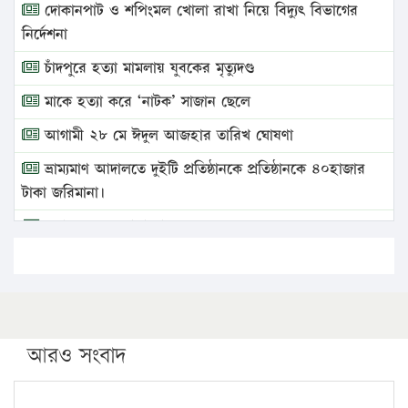
দোকানপাট ও শপিংমল খোলা রাখা নিয়ে বিদ্যুৎ বিভাগের
নির্দেশনা
চাঁদপুরে হত্যা মামলায় যুবকের মৃত্যুদণ্ড
মাকে হত্যা করে ‘নাটক’ সাজান ছেলে
আগামী ২৮ মে ঈদুল আজহার তারিখ ঘোষণা
ভ্রাম্যমাণ আদালতে দুইটি প্রতিষ্ঠানকে প্রতিষ্ঠানকে ৪০হাজার
টাকা জরিমানা।
এবার লঞ্চের ভাড়া বাড়ল
১৭ থেকে ২১ শতাংশ বিদ্যুতের দাম বাড়ানোর প্রস্তাব পিডিবির
১৬ মে চাঁদপুর ও ২৫ মে ফেনী সফরে যাবেন প্রধানমন্ত্রী
উচ্চশিক্ষায় গৌরবময় অর্জন: পূর্ণ স্কলারশিপে যুক্তরাষ্ট্রে
পিএইচডি করছেন কুয়েটের কৃতি…
আরও সংবাদ
সারা দেশে বজ্রাঘাতে ১৪ জনের প্রাণহানি