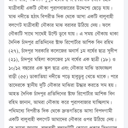
যাত্রীবাহী একটি নৌকা পুরাণবাজারের উদ্দেশ্যে ছেড়ে যায়।
মাঝ নদীতে হঠাৎ বিপরীত দিক থেকে আসা একটি বালুবাহী
বলগেট যাত্রীবাহী নৌকার মাঝ বরাবর উঠিয়ে দেয়। ফলে
নৌকাটি সাথে সাথেই উল্টে ডুবে যায়। এ সময় নৌকায় থাকা
দৈনিক চাঁদপুর প্রতিদিনের স্টাফ রিপোর্টার আশিক বিন রহিম
(২৭), চাঁদপুর সরকারি কলেজের অনার্স ১ম বর্ষের ছাত্র সুদীপ
(২১), চাঁদপুর মহিলা কলেজের ১ম বর্ষের এক ছাত্রী (১৮) ও
১০/১২ বছরের এক স্কুল ছাত্র এবং নৌকার মাঝি তাফাজ্জল
রাড়ী (৫৫) ডাকাতিয়া নদীতে পড়ে হাবুডুবু খেতে থাকে। পরে
তাদেরকে স্থানীয় দুটি নৌকার মাঝিরা উদ্ধার করতে সম হয়।
আহত দৈনিক চাঁদপুর প্রতিদিনের স্টাফ রিপোর্টার আশিক বিন
রহিম জানান, আমরা নৌকায় করে পুরাণবাজার যাচ্ছিলাম।
পথিমধ্যে বিপরীত দিক থেকে দ্রুতগতিতে আসা বিপদগামী
একটি বালুবাহী বলগেট আমাদের নৌকার ওপর উঠিয়ে দেয়।