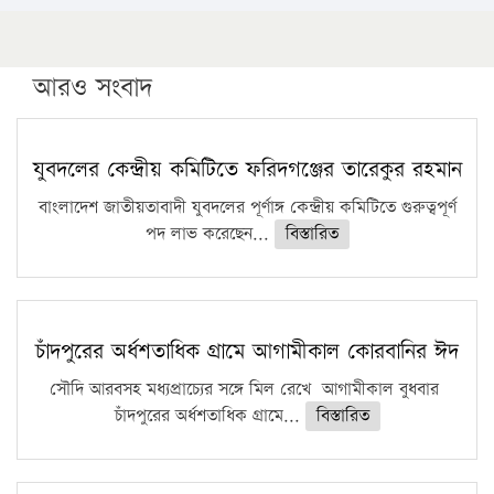
১৬ মে চাঁদপুর ও ২৫ মে ফেনী সফরে যাবেন প্রধানমন্ত্রী
উচ্চশিক্ষায় গৌরবময় অর্জন: পূর্ণ স্কলারশিপে যুক্তরাষ্ট্রে
পিএইচডি করছেন কুয়েটের কৃতি…
আরও সংবাদ
সারা দেশে বজ্রাঘাতে ১৪ জনের প্রাণহানি
কঠোর হচ্ছে এসএসসি ও এইচএসসি পরীক্ষা
যুবদলের কেন্দ্রীয় কমিটিতে ফরিদগঞ্জের তারেকুর রহমান
ফরিদগঞ্জে আগুনে পুড়লো ৬ ব্যবসা প্রতিষ্ঠান
বাংলাদেশ জাতীয়তাবাদী যুবদলের পূর্ণাঙ্গ কেন্দ্রীয় কমিটিতে গুরুত্বপূর্ণ
পদ লাভ করেছেন...
বিস্তারিত
চাঁদপুরের অর্ধশতাধিক গ্রামে আগামীকাল কোরবানির ঈদ
সৌদি আরবসহ মধ্যপ্রাচ্যের সঙ্গে মিল রেখে আগামীকাল বুধবার
চাঁদপুরের অর্ধশতাধিক গ্রামে...
বিস্তারিত