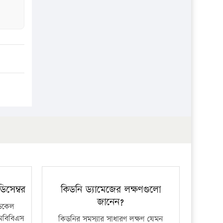
িসেম্বর
কিডনি ড্যামেজের লক্ষণগুলো
জানেন?
ডিকেল
মবিবিএস
কিডনির সমস্যার সাধারণ লক্ষণ যেমন