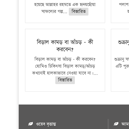
হয়েছে আল্লাহর রহমতে এক হৃদয়ছোঁয়া
পলাশ 
সাফল্যের গল্প...
বিস্তারিত
বিড়াল কামড় বা আঁচড় – কী
শুক্র
করবেন?
বিড়াল কামড় বা আঁচড় – কী করবেন?
শুক্রানু
হোমিও চিকিৎসা বিড়াল কামড়/আঁচড়
এটি পু
কখনোই হালকাভাবে নেওয়া যাবে না।...
বিস্তারিত
ওয়েব বৃত্তান্ত
আমাদ