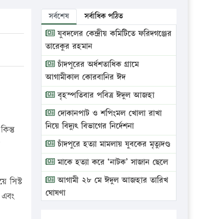
সর্বশেষ
সর্বাধিক পঠিত
যুবদলের কেন্দ্রীয় কমিটিতে ফরিদগঞ্জের
তারেকুর রহমান
চাঁদপুরের অর্ধশতাধিক গ্রামে
আগামীকাল কোরবানির ঈদ
বৃহস্পতিবার পবিত্র ঈদুল আজহা
দোকানপাট ও শপিংমল খোলা রাখা
নিয়ে বিদ্যুৎ বিভাগের নির্দেশনা
িন্তু
চাঁদপুরে হত্যা মামলায় যুবকের মৃত্যুদণ্ড
মাকে হত্যা করে ‘নাটক’ সাজান ছেলে
আগামী ২৮ মে ঈদুল আজহার তারিখ
ে সিস্ট
ঘোষণা
় এবং
ভ্রাম্যমাণ আদালতে দুইটি প্রতিষ্ঠানকে