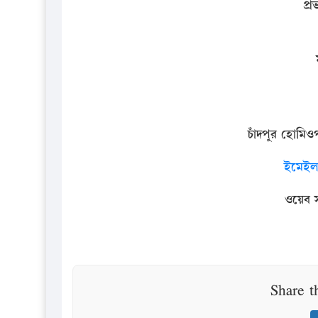
প্
চাঁদপুর
হোমিওপ
ইমেইল-
ওয়েব
Share t