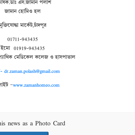
রভাষক
.
ডাঃ
এস
.
জামান
পলাশ
জামান
হোমিও
হল
মুক্তিযোদ্ধা
মার্কেট
,
চাঁদপুর
01711-943435
ইমো
01919-943435
্যাথিক
মেডিকেল
কলেজ
ও
হাসপাতাল
 dr.zaman.polash@gmail.com
সাইট
–
www.zamanhomeo.com
his news as a Photo Card