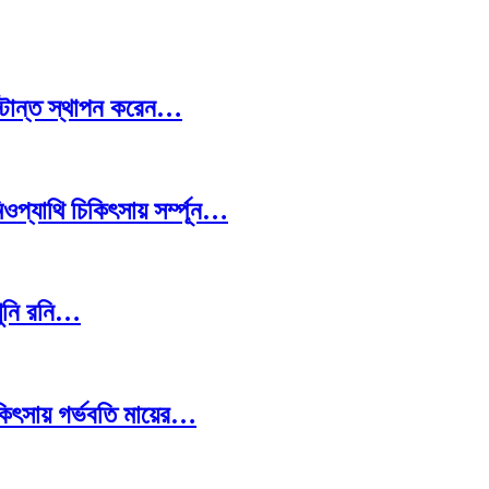
স্টান্ত স্থাপন করেন…
প্যাথি চিকিৎসায় সর্ম্পূন…
খুনি রনি…
চিকিৎসায় গর্ভবতি মায়ের…