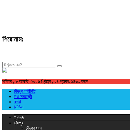
শিরোনাম:
খুজুন
শনিবার , ৮ আগস্ট, ২০২৬ খ্রিষ্টাব্দ , ২৪ শ্রাবণ, ১৪৩৩ বঙ্গাব্দ
চাঁদপুর পরিচিতি
লঞ্চ সময়সূচী
ফটো
ভিডিও
প্রচ্ছদ
চাঁদপুর
চাঁদপুর সদর