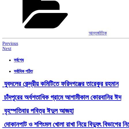
আন্তর্জাতিক
Post
Previous
Next
navigation
সর্বশেষ
সর্বাধিক পঠিত
যুবদলের কেন্দ্রীয় কমিটিতে ফরিদগঞ্জের তারেকুর রহমান
চাঁদপুরের অর্ধশতাধিক গ্রামে আগামীকাল কোরবানির ঈদ
বৃহস্পতিবার পবিত্র ঈদুল আজহা
দোকানপাট ও শপিংমল খোলা রাখা নিয়ে বিদ্যুৎ বিভাগের নির্