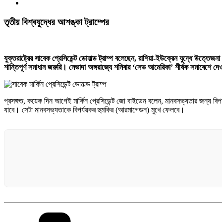
তৃতীয় বিশ্বযুদ্ধের আশঙ্কা ট্রাম্পের
যুক্তরাষ্ট্রের সাবেক প্রেসিডেন্ট ডোনাল্ড ট্রাম্প বলেছেন, রাশিয়া-ইউক্রেন যুদ্ধে উত্তেজ
শান্তিপূর্ণ সমাধান জরুরি। নেভাদা অঙ্গরাজ্যে শনিবার ‘সেভ আমেরিকা’ শীর্ষক সমাবেশ
প্রসঙ্গত, কয়েক দিন আগেই মার্কিন প্রেসিডেন্ট জো বাইডেন বলেন, মানবসভ্যতার জন্য বিপ
যাবে। সেটা মানবসভ্যতাকে বিপর্যয়কর হুমকির (আরমাগেডন) মুখে ফেলবে।
Categories