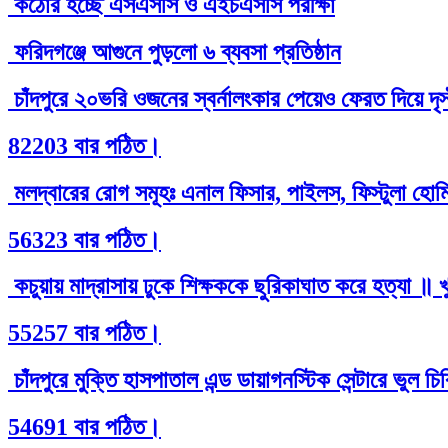
কঠোর হচ্ছে এসএসসি ও এইচএসসি পরীক্ষা
ফরিদগঞ্জে আগুনে পুড়লো ৬ ব্যবসা প্রতিষ্ঠান
চাঁদপুরে ২০ভরি ওজনের স্বর্নালংকার পেয়েও ফেরত দিয়ে দৃ
82203 বার পঠিত।
মলদ্বারের রোগ সমূহঃ এনাল ফিসার, পাইলস, ফিস্টুলা হোমিও
56323 বার পঠিত।
কচুয়ায় মাদ্রাসায় ঢুকে শিক্ষককে ছুরিকাঘাত করে হত্যা ॥ 
55257 বার পঠিত।
চাঁদপুরে মুক্তি হাসপাতাল এন্ড ডায়াগনস্টিক সেন্টারে ভুল 
54691 বার পঠিত।