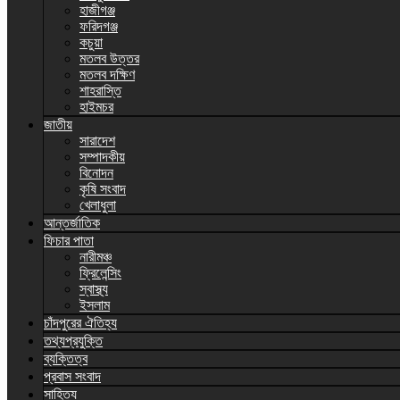
হাজীগঞ্জ
ফরিদগঞ্জ
কচুয়া
মতলব উত্তর
মতলব দক্ষিণ
শাহরাস্তি
হাইমচর
জাতীয়
সারাদেশ
সম্পাদকীয়
বিনোদন
কৃষি সংবাদ
খেলাধুলা
আন্তর্জাতিক
ফিচার পাতা
নারীমঞ্চ
ফ্রিলেন্সিং
স্বাস্থ্য
ইসলাম
চাঁদপুরের ঐতিহ্য
তথ্যপ্রযুক্তি
ব্যক্তিত্ব
প্রবাস সংবাদ
সাহিত্য