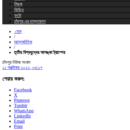
লিঙ্ক
ভিডিও
ফটো
চাঁদপুর এর ডাক্তারগন
হোম
/
আন্তর্জাতিক
/
তৃতীয় বিশ্বযুদ্ধের আশঙ্কা ট্রাম্পের
চাঁদপুর নিউজ সংবাদ
১১ অক্টোবার ২০২২, ০৬:১৭
শেয়ার করুন:
Facebook
X
Pinterest
Tumblr
WhatsApp
LinkedIn
Email
Print