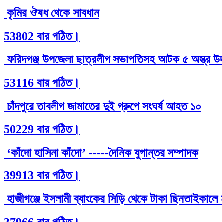
কৃমির ঔষধ থেকে সাবধান
53802 বার পঠিত।
ফরিদগঞ্জ উপজেলা ছাত্রলীগ সভাপতিসহ আটক ৫ অস্ত্র উদ
53116 বার পঠিত।
চাঁদপুরে তাবলীগ জামাতের দুই গ্রুপে সংঘর্ষ আহত ১০
50229 বার পঠিত।
‘কাঁদো হাসিনা কাঁদো’ -----দৈনিক যুগান্তর সম্পাদক
39913 বার পঠিত।
হাজীগঞ্জে ইসলামী ব্যাংকের সিড়ি থেকে টাকা ছিনতাইকাল