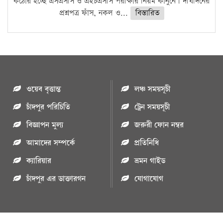
কঠোর হচ্ছে এসএসসি ও এইচএসসি পরীক্ষার নিয়ম কানুনে। দীর্ঘদিনের
প্রশ্নপত্র ফাঁস, নকল ও...
বিস্তারিত
ওয়েব বৃত্তান্ত
লঞ্চ সময়সূচী
চাঁদপুর পরিচিতি
ট্রেন সময়সূচী
বিজ্ঞাপন মুল্য
জরুরী ফোন নম্বর
আমাদের সম্পর্কে
প্রতিনিধি
ক্যারিয়ার
ভ্রমন গাইড
চাঁদপুর এর ডাক্তারগন
যোগাযোগ