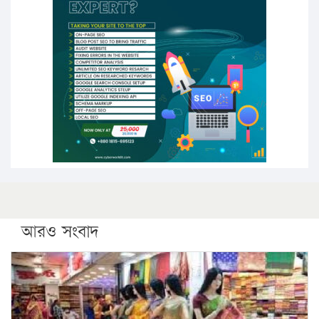
উচ্চশিক্ষায় গৌরবময় অর্জন: পূর্ণ স্কলারশিপে যুক্তরাষ্ট্রে
পিএইচডি করছেন কুয়েটের কৃতি…
সারা দেশে বজ্রাঘাতে ১৪ জনের প্রাণহানি
কঠোর হচ্ছে এসএসসি ও এইচএসসি পরীক্ষা
ফরিদগঞ্জে আগুনে পুড়লো ৬ ব্যবসা প্রতিষ্ঠান
আরও সংবাদ