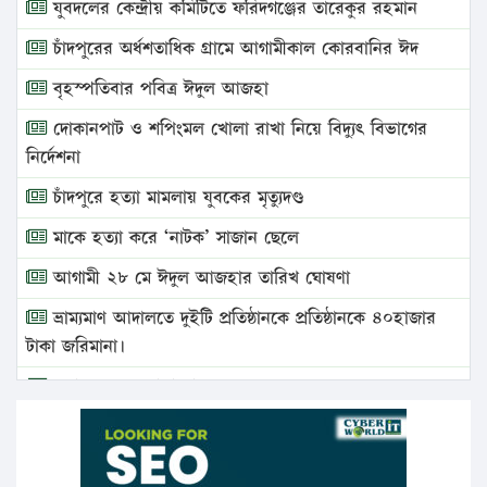
যুবদলের কেন্দ্রীয় কমিটিতে ফরিদগঞ্জের তারেকুর রহমান
চাঁদপুরের অর্ধশতাধিক গ্রামে আগামীকাল কোরবানির ঈদ
বৃহস্পতিবার পবিত্র ঈদুল আজহা
দোকানপাট ও শপিংমল খোলা রাখা নিয়ে বিদ্যুৎ বিভাগের
নির্দেশনা
চাঁদপুরে হত্যা মামলায় যুবকের মৃত্যুদণ্ড
মাকে হত্যা করে ‘নাটক’ সাজান ছেলে
আগামী ২৮ মে ঈদুল আজহার তারিখ ঘোষণা
ভ্রাম্যমাণ আদালতে দুইটি প্রতিষ্ঠানকে প্রতিষ্ঠানকে ৪০হাজার
টাকা জরিমানা।
এবার লঞ্চের ভাড়া বাড়ল
১৭ থেকে ২১ শতাংশ বিদ্যুতের দাম বাড়ানোর প্রস্তাব পিডিবির
১৬ মে চাঁদপুর ও ২৫ মে ফেনী সফরে যাবেন প্রধানমন্ত্রী