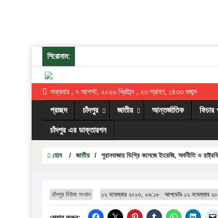
শিরোনাম:
শুক্রবার , ৭ আগস্ট, ২০২৬ খ্রিষ্টাব্দ , ২৩ শ্রাবণ, ১৪৩৩ বঙ্গাব্দ
প্রচ্ছদ
চাঁদপুর
জাতীয়
আন্তর্জাতিক
ফিচার 
চাঁদপুর এর ডাক্তারগন
হোম
/
জাতীয়
/
পুরানবাজার ডিগ্রি কলেজে ইংরেজি, অর্থনীতি ও রাষ্ট্রবিজ
চাঁদপুর নিউজ সংবাদ
১২ নভেম্বার ২০১৩, ০৬:১৮
আপডেটঃ
১২ নভেম্বার ২
শেয়ার করুন: