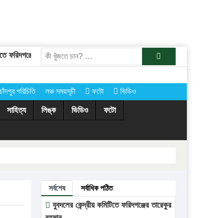
 ফরিদগঞ্জের তারেকুর রহমান
চাঁদপুরের অর্ধশতাধিক গ্রামে আগামীকাল কোরবানির 
খুজুন
চাঁদপুর পরিচিতি
লঞ্চ সময়সূচী
ফটো
ভিডিও
সাহিত্য
লিঙ্ক
ভিডিও
ফটো
সর্বশেষ
সর্বাধিক পঠিত
যুবদলের কেন্দ্রীয় কমিটিতে ফরিদগঞ্জের তারেকুর
রহমান