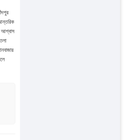
১৬ মে চাঁদপুর ও ২৫ মে ফেনী সফরে যাবেন
ঁদপুর
প্রধানমন্ত্রী
 আন্তরিক
উচ্চশিক্ষায় গৌরবময় অর্জন: পূর্ণ স্কলারশিপে
র আশ্বাস
যুক্তরাষ্ট্রে পিএইচডি করছেন কুয়েটের কৃতি…
৪তলা
সারা দেশে বজ্রাঘাতে ১৪ জনের প্রাণহানি
রানবাজার
কঠোর হচ্ছে এসএসসি ও এইচএসসি পরীক্ষা
বলে
ফরিদগঞ্জে আগুনে পুড়লো ৬ ব্যবসা প্রতিষ্ঠান