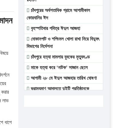
চাঁদপুরের অর্ধশতাধিক গ্রামে আগামীকাল
কোরবানির ঈদ
মোদন
বৃহস্পতিবার পবিত্র ঈদুল আজহা
দোকানপাট ও শপিংমল খোলা রাখা নিয়ে বিদ্যুৎ
বিভাগের নির্দেশনা
বিষয়ে
চাঁদপুরে হত্যা মামলায় যুবকের মৃত্যুদণ্ড
মাকে হত্যা করে ‘নাটক’ সাজান ছেলে
দর্শনে
আগামী ২৮ মে ঈদুল আজহার তারিখ ঘোষণা
লয়ের
ভ্রাম্যমাণ আদালতে দুইটি প্রতিষ্ঠানকে
ু করার
প্রতিষ্ঠানকে ৪০হাজার টাকা জরিমানা।
ন লাভ
এবার লঞ্চের ভাড়া বাড়ল
১৭ থেকে ২১ শতাংশ বিদ্যুতের দাম বাড়ানোর
পে ধাপে
প্রস্তাব পিডিবির