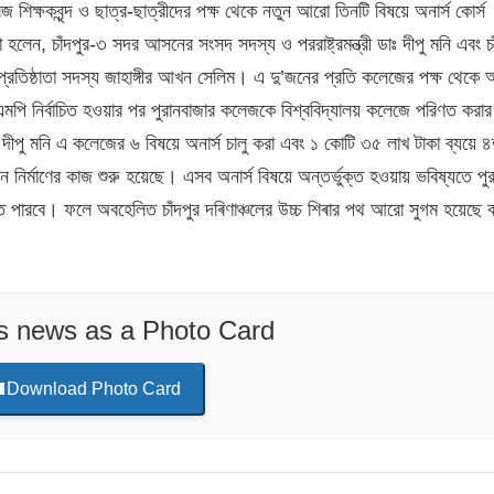
 শিক্ষকবৃন্দ ও ছাত্র-ছাত্রীদের পক্ষ থেকে নতুন আরো তিনটি বিষয়ে অনার্স কোর্স
লেন, চাঁদপুর-৩ সদর আসনের সংসদ সদস্য ও পররাষ্ট্রমন্ত্রী ডাঃ দীপু মনি এবং চা
 কলেজ প্রতিষ্ঠাতা সদস্য জাহাঙ্গীর আখন সেলিম। এ দু’জনের প্রতি কলেজের পক্ষ থেকে
রী এমপি নির্বাচিত হওয়ার পর পুরানবাজার কলেজকে বিশ্ববিদ্যালয় কলেজে পরিণত করা
 দীপু মনি এ কলেজের ৬ বিষয়ে অনার্স চালু করা এবং ১ কোটি ৩৫ লাখ টাকা ব্যয়ে 
 নির্মাণের কাজ শুরু হয়েছে। এসব অনার্স বিষয়ে অন্তর্ভুক্ত হওয়ায় ভবিষ্যতে পু
 করতে পারবে। ফলে অবহেলিত চাঁদপুর দৰিণাঞ্চলের উচ্চ শিৰার পথ আরো সুগম হয়েছে 
is news as a Photo Card
Download Photo Card