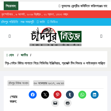
শিরোনাম:
যুবদলের কেন্দ্রীয় কমিটিতে ফরিদগঞ্জের তারেকুর 
বৃহস্পতিবার , ৬ আগস্ট, ২০২৬ খ্রিষ্টাব্দ , ২২ শ্রাবণ, ১৪৩৩ বঙ্গাব্দ
চাঁদপুর পরিচিতি
লঞ্চ সময়সূচী
ফটো
ভিডিও
হোম
/
জাতীয়
/
প্রি-পেইড মিটার লাগাতে গিয়ে পিডিবির ইঞ্জিনিয়ার, প্রজেক্ট টিম লিডার ও লাইনম্যান লাঞ্ছিত
চাঁদপুর নিউজ সংবাদ
৩০ নভেম্বার ২০১৭, ০৬:২৩
শেয়ার
করুন: