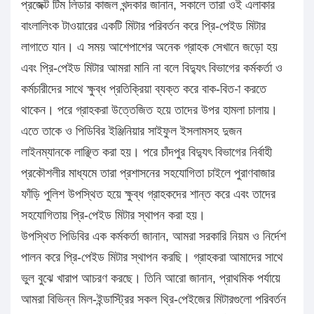
প্রজেক্ট টিম লিডার কাজল খন্দকার জানান, সকালে তারা ওই এলাকার
বাংলালিংক টাওয়ারের একটি মিটার পরিবর্তন করে প্রি-পেইড মিটার
লাগাতে যান। এ সময় আশেপাশের অনেক গ্রাহক সেখানে জড়ো হয়
এবং প্রি-পেইড মিটার আমরা মানি না বলে বিদ্যুৎ বিভাগের কর্মকর্তা ও
কর্মচারীদের সাথে ক্ষুব্ধ প্রতিক্রিয়া ব্যক্ত করে বাক-বিত-া করতে
থাকেন। পরে গ্রাহকরা উত্তেজিত হয়ে তাদের উপর হামলা চালায়।
এতে তাকে ও পিডিবির ইঞ্জিনিয়ার সাইফুল ইসলামসহ দুজন
লাইনম্যানকে লাঞ্ছিত করা হয়। পরে চাঁদপুর বিদ্যুৎ বিভাগের নির্বাহী
প্রকৌশলীর মাধ্যমে তারা প্রশাসনের সহযোগিতা চাইলে পুরাণবাজার
ফাঁড়ি পুলিশ উপস্থিত হয়ে ক্ষুব্ধ গ্রাহকদের শান্ত করে এবং তাদের
সহযোগিতায় প্রি-পেইড মিটার স্থাপন করা হয়।
উপস্থিত পিডিবির এক কর্মকর্তা জানান, আমরা সরকারি নিয়ম ও নির্দেশ
পালন করে প্রি-পেইড মিটার স্থাপন করছি। গ্রাহকরা আমাদের সাথে
ভুল বুঝে খারাপ আচরণ করছে। তিনি আরো জানান, প্রাথমিক পর্যায়ে
আমরা বিভিন্ন মিল-ইন্ডাস্ট্রির সকল থ্রি-পেইজের মিটারগুলো পরিবর্তন