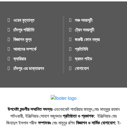
ওয়েব বৃত্তান্ত
লঞ্চ সময়সূচী
চাঁদপুর পরিচিতি
ট্রেন সময়সূচী
বিজ্ঞাপন মুল্য
জরুরী ফোন নম্বর
আমাদের সম্পর্কে
প্রতিনিধি
ক্যারিয়ার
ভ্রমন গাইড
চাঁদপুর এর ডাক্তারগন
যোগাযোগ
উপদেষ্টা মন্ডলীর সম্মানিত সদস্যঃ
এডভোকেট শাহরিয়ার মাহমুদ,মোঃ মাহবুবুর রহমান
পাটওয়ারী, ইঞ্জিনিয়ার সোহাগ মজুমদার
প্রতিষ্ঠাতা ও প্রকাশক:
ইঞ্জিনিয়ার মোঃ
জিহাদুল ইসলাম শরীফ
সম্পাদকঃ
মোঃ মামুনুর রশিদ
বিজ্ঞাপন ও সার্বিক যোগাযোগ:
ই-