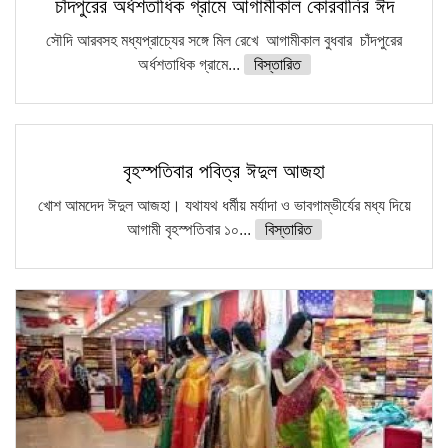
চাঁদপুরের অর্ধশতাধিক গ্রামে আগামীকাল কোরবানির ঈদ
সৌদি আরবসহ মধ্যপ্রাচ্যের সঙ্গে মিল রেখে আগামীকাল বুধবার চাঁদপুরের
অর্ধশতাধিক গ্রামে...
বিস্তারিত
বৃহস্পতিবার পবিত্র ঈদুল আজহা
খোশ আমদেদ ঈদুল আজহা। যথাযথ ধর্মীয় মর্যাদা ও ভাবগাম্ভীর্যের মধ্য দিয়ে
আগামী বৃহস্পতিবার ১০...
বিস্তারিত