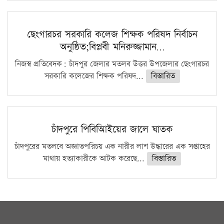
ছেংগারচর সরকারি কলেজ শিক্ষক পরিষদ নির্বাচন
অনুষ্ঠিত;বিপ্লবী মনিরুজ্জামান…
নিজস্ব প্রতিবেদক: চাঁদপুর জেলার মতলব উত্তর উপজেলার ছেংগারচর
সরকারি কলেজের শিক্ষক পরিষদ...
বিস্তারিত
চাঁদপুরে পিবিআিইয়ের জালে ঘাতক
চাঁদপুরের মতলবে অজ্ঞাতপরিচয় এক নারীর লাশ উদ্ধারের এক সপ্তাহের
মাথায় হত্যাকারীকে আটক করেছে...
বিস্তারিত