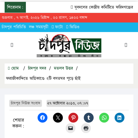
শিরোনাম:
যুবদলের কেন্দ্রীয় কমিটিতে ফরিদগঞ্জের তার
শুক্রবার , ৭ আগস্ট, ২০২৬ খ্রিষ্টাব্দ , ২৩ শ্রাবণ, ১৪৩৩ বঙ্গাব্দ
চাঁদপুর পরিচিতি
লঞ্চ সময়সূচী
ফটো
ভিডিও
হোম
/
চাঁদপুর সদর
/
মতলব উত্তর
/
ফরাজীকান্দিতে অগ্নিকাণ্ডে ২টি বসতঘর পুড়ে ছাঁই
চাঁদপুর নিউজ সংবাদ
২৭ অক্টোবার ২০১৩, ০৭:০৭
শেয়ার
করুন: