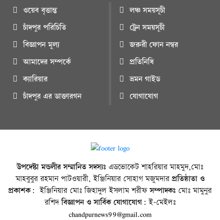
ওয়েব বৃত্তান্ত
লঞ্চ সময়সূচী
চাঁদপুর পরিচিতি
ট্রেন সময়সূচী
বিজ্ঞাপন মুল্য
জরুরী ফোন নম্বর
আমাদের সম্পর্কে
প্রতিনিধি
ক্যারিয়ার
ভ্রমন গাইড
চাঁদপুর এর ডাক্তারগন
যোগাযোগ
উপদেষ্টা মন্ডলীর সম্মানিত সদস্যঃ
এডভোকেট শাহরিয়ার মাহমুদ,মোঃ
মাহবুবুর রহমান পাটওয়ারী, ইঞ্জিনিয়ার সোহাগ মজুমদার
প্রতিষ্ঠাতা ও
প্রকাশক:
ইঞ্জিনিয়ার মোঃ জিহাদুল ইসলাম শরীফ
সম্পাদকঃ
মোঃ মামুনুর
রশিদ
বিজ্ঞাপন ও সার্বিক যোগাযোগ:
ই-মেইলঃ
chandpurnews99@gmail.com