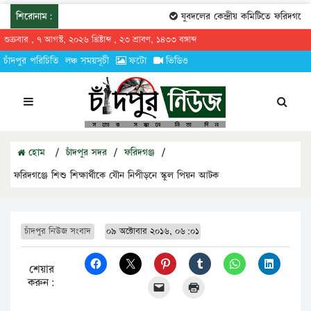
শিরোনাম:
যুবদলের কেন্দ্রীয় কমিটিতে ফরিদগঞ্জের 
শুক্রবার , ৭ আগস্ট, ২০২৬ খ্রিষ্টাব্দ , ২৩ শ্রাবণ, ১৪৩৩ বঙ্গাব্দ
চাঁদপুর পরিচিতি
লঞ্চ সময়সূচী
ফটো
ভিডিও
হোম
/
চাঁদপুর সদর
/
ফরিদগঞ্জ
/
ফরিদগঞ্জে শিশু শিক্ষার্থীকে যৌন নিপীড়নে স্কুল পিয়ন আটক
চাঁদপুর নিউজ সংবাদ
০৯ অক্টোবার ২০১৬, ০৬:০১
শেয়ার
করুন: