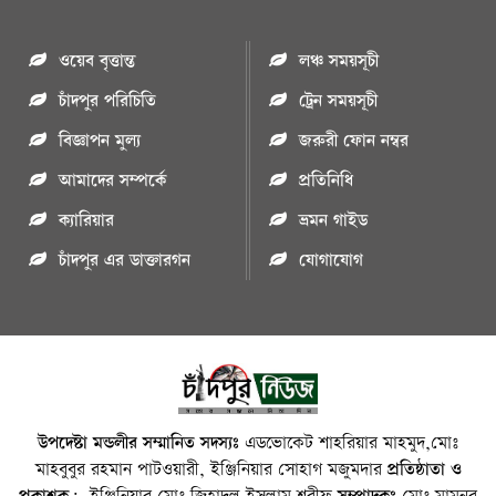
ওয়েব বৃত্তান্ত
লঞ্চ সময়সূচী
চাঁদপুর পরিচিতি
ট্রেন সময়সূচী
বিজ্ঞাপন মুল্য
জরুরী ফোন নম্বর
আমাদের সম্পর্কে
প্রতিনিধি
ক্যারিয়ার
ভ্রমন গাইড
চাঁদপুর এর ডাক্তারগন
যোগাযোগ
উপদেষ্টা মন্ডলীর সম্মানিত সদস্যঃ
এডভোকেট শাহরিয়ার মাহমুদ,মোঃ
মাহবুবুর রহমান পাটওয়ারী, ইঞ্জিনিয়ার সোহাগ মজুমদার
প্রতিষ্ঠাতা ও