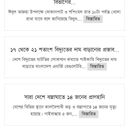
বিভাগের…
ফরিদগঞ্জে আগুনে পুড়লো ৬ ব্যবসা প্রতিষ্ঠান
ঈদুল আজহা উপলক্ষে দোকানপাট ও শপিংমল রাত ১০টা পর্যন্ত খোলা
রাখা যাবে বলে জানিয়েছে বিদ্যুৎ...
বিস্তারিত
১৭ থেকে ২১ শতাংশ বিদ্যুতের দাম বাড়ানোর প্রস্তাব…
দেশে বিদ্যুতের ঘাটতির লোকসান কমাতে পাইকারি বিদ্যুতের দাম
বাড়াতে বাংলাদেশ এনার্জি রেগুলেটরি...
বিস্তারিত
সারা দেশে বজ্রাঘাতে ১৪ জনের প্রাণহানি
দেশের বিভিন্ন স্থানে কালবৈশাখী ঝড় ও বজ্রাপাতে ১৪ জনের মৃত্যু
হয়েছে। গাইবান্ধায় ৫ জন,...
বিস্তারিত