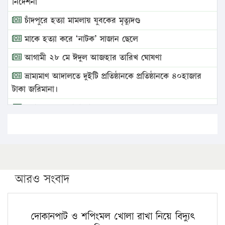
নির্দেশনা
চাঁদপুরে হত্যা মামলায় যুবকের মৃত্যুদণ্ড
মাকে হত্যা করে ‘নাটক’ সাজান ছেলে
আগামী ২৮ মে ঈদুল আজহার তারিখ ঘোষণা
ভ্রাম্যমাণ আদালতে দুইটি প্রতিষ্ঠানকে প্রতিষ্ঠানকে ৪০হাজার
টাকা জরিমানা।
এবার লঞ্চের ভাড়া বাড়ল
১৭ থেকে ২১ শতাংশ বিদ্যুতের দাম বাড়ানোর প্রস্তাব পিডিবির
১৬ মে চাঁদপুর ও ২৫ মে ফেনী সফরে যাবেন প্রধানমন্ত্রী
উচ্চশিক্ষায় গৌরবময় অর্জন: পূর্ণ স্কলারশিপে যুক্তরাষ্ট্রে
পিএইচডি করছেন কুয়েটের কৃতি…
আরও সংবাদ
সারা দেশে বজ্রাঘাতে ১৪ জনের প্রাণহানি
কঠোর হচ্ছে এসএসসি ও এইচএসসি পরীক্ষা
দোকানপাট ও শপিংমল খোলা রাখা নিয়ে বিদ্যুৎ