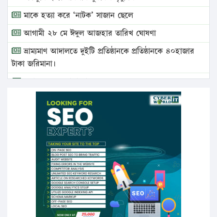
মাকে হত্যা করে ‘নাটক’ সাজান ছেলে
আগামী ২৮ মে ঈদুল আজহার তারিখ ঘোষণা
ভ্রাম্যমাণ আদালতে দুইটি প্রতিষ্ঠানকে প্রতিষ্ঠানকে ৪০হাজার
টাকা জরিমানা।
এবার লঞ্চের ভাড়া বাড়ল
১৭ থেকে ২১ শতাংশ বিদ্যুতের দাম বাড়ানোর প্রস্তাব পিডিবির
১৬ মে চাঁদপুর ও ২৫ মে ফেনী সফরে যাবেন প্রধানমন্ত্রী
উচ্চশিক্ষায় গৌরবময় অর্জন: পূর্ণ স্কলারশিপে যুক্তরাষ্ট্রে
পিএইচডি করছেন কুয়েটের কৃতি…
সারা দেশে বজ্রাঘাতে ১৪ জনের প্রাণহানি
কঠোর হচ্ছে এসএসসি ও এইচএসসি পরীক্ষা
ফরিদগঞ্জে আগুনে পুড়লো ৬ ব্যবসা প্রতিষ্ঠান