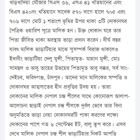
খাড়খাদিয়া মৌজার সিএস ৩৬, এসএ ৪১ খতিয়ানের এবং
বিএস ৪২০নং খতিয়ানে সাবেক ৫৭০ দাগে হালে ৭০৫ এবং
৭০৬ দাগে মোট ১ শতাংশ ভূমির উপর থাকা ৩টি দোকানঘর
পৈত্রিক ওয়ারিশ সূত্রে মালিক হন। উক্ত দোকান ঘরে তার
পিতা জীবিত থাকা অবস্থায় ভাড়া প্রদান করেন। দীর্ঘ বছর
যাবৎ মালিক ভাড়াটিয়ার মাঝে সুসম্পর্ক বিরাজ থাকলেও
ইদানীং ভাড়াটিয়া দেলু মুন্সী, পিতামৃত- মান্নান মুন্সী, মোঃ
সামছল ও আবু তাহের উভয়ের পিতামৃত আবু বক্কর, সর্ব সাং-
দেইচর, ফরিদগঞ্জ, চাঁদপুর। তাদের মনে মালিকের সম্পত্তি ও
দোকানঘর আত্মসাতের হীন প্রবৃত্তির উদয় হয়। তারা
দোকানের মালিক নেপাল চন্দ্র শীলের সাথে কোনোরূপ আলাপ-
আলোচনা ছাড়াই নেপাল চন্দ্র শীলকে দুর্বল ভেবে তার বিনা
অনুমতিতে ভাড়া নেয়া দোকানঘরটি পাকা করণের লক্ষ্যে
দোকানের পাশে গত ৬ সেপ্টেম্বর ইট, বালু স্তূপ করে। এসব
দেখে মালিক নেপাল চন্দ্র শীল ভাড়াটিয়ার নিকট আপত্তি