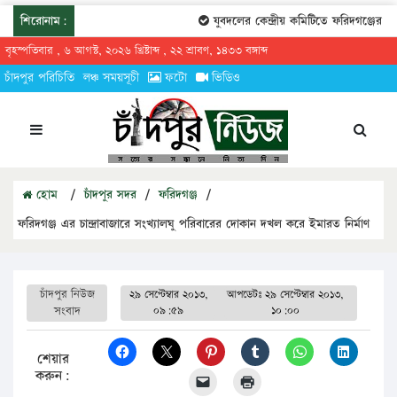
শিরোনাম:
যুবদলের কেন্দ্রীয় কমিটিতে ফরিদগঞ্জের তারে
বৃহস্পতিবার , ৬ আগস্ট, ২০২৬ খ্রিষ্টাব্দ , ২২ শ্রাবণ, ১৪৩৩ বঙ্গাব্দ
চাঁদপুর পরিচিতি
লঞ্চ সময়সূচী
ফটো
ভিডিও
হোম
/
চাঁদপুর সদর
/
ফরিদগঞ্জ
/
ফরিদগঞ্জ এর চান্দ্রাবাজারে সংখ্যালঘু পরিবারের দোকান দখল করে ইমারত নির্মাণ
চাঁদপুর নিউজ
২৯ সেপ্টেম্বার ২০১৩,
আপডেটঃ
২৯ সেপ্টেম্বার ২০১৩,
সংবাদ
০৯:৫৯
১০:০০
শেয়ার
করুন: