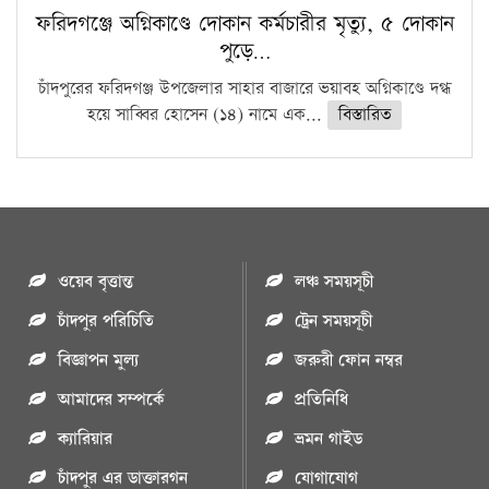
ফরিদগঞ্জে অগ্নিকাণ্ডে দোকান কর্মচারীর মৃত্যু, ৫ দোকান
পুড়ে…
চাঁদপুরের ফরিদগঞ্জ উপজেলার সাহার বাজারে ভয়াবহ অগ্নিকাণ্ডে দগ্ধ
হয়ে সাব্বির হোসেন (১৪) নামে এক...
বিস্তারিত
ওয়েব বৃত্তান্ত
লঞ্চ সময়সূচী
চাঁদপুর পরিচিতি
ট্রেন সময়সূচী
বিজ্ঞাপন মুল্য
জরুরী ফোন নম্বর
আমাদের সম্পর্কে
প্রতিনিধি
ক্যারিয়ার
ভ্রমন গাইড
চাঁদপুর এর ডাক্তারগন
যোগাযোগ