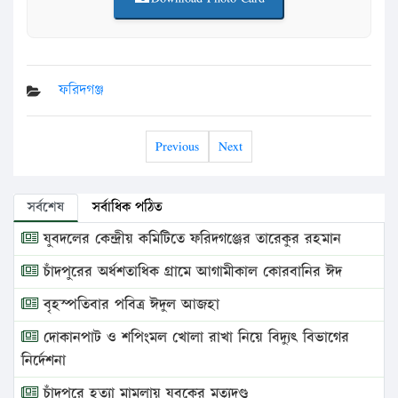
ফরিদগঞ্জ
Previous
Next
সর্বশেষ
সর্বাধিক পঠিত
যুবদলের কেন্দ্রীয় কমিটিতে ফরিদগঞ্জের তারেকুর রহমান
চাঁদপুরের অর্ধশতাধিক গ্রামে আগামীকাল কোরবানির ঈদ
বৃহস্পতিবার পবিত্র ঈদুল আজহা
দোকানপাট ও শপিংমল খোলা রাখা নিয়ে বিদ্যুৎ বিভাগের
নির্দেশনা
চাঁদপুরে হত্যা মামলায় যুবকের মৃত্যুদণ্ড