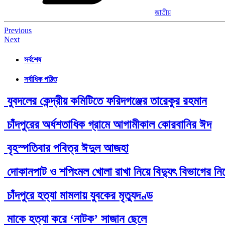
জাতীয়
Post
Previous
Next
navigation
সর্বশেষ
সর্বাধিক পঠিত
যুবদলের কেন্দ্রীয় কমিটিতে ফরিদগঞ্জের তারেকুর রহমান
চাঁদপুরের অর্ধশতাধিক গ্রামে আগামীকাল কোরবানির ঈদ
বৃহস্পতিবার পবিত্র ঈদুল আজহা
দোকানপাট ও শপিংমল খোলা রাখা নিয়ে বিদ্যুৎ বিভাগের নির্
চাঁদপুরে হত্যা মামলায় যুবকের মৃত্যুদণ্ড
মাকে হত্যা করে ‘নাটক’ সাজান ছেলে