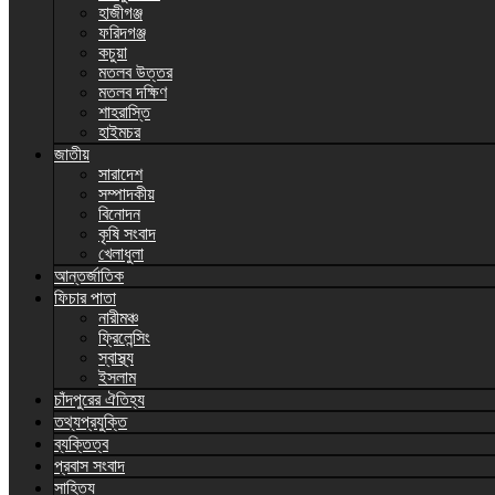
হাজীগঞ্জ
ফরিদগঞ্জ
কচুয়া
মতলব উত্তর
মতলব দক্ষিণ
শাহরাস্তি
হাইমচর
জাতীয়
সারাদেশ
সম্পাদকীয়
বিনোদন
কৃষি সংবাদ
খেলাধুলা
আন্তর্জাতিক
ফিচার পাতা
নারীমঞ্চ
ফ্রিলেন্সিং
স্বাস্থ্য
ইসলাম
চাঁদপুরের ঐতিহ্য
তথ্যপ্রযুক্তি
ব্যক্তিত্ব
প্রবাস সংবাদ
সাহিত্য