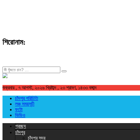
শিরোনাম:
খুজুন
শুক্রবার , ৭ আগস্ট, ২০২৬ খ্রিষ্টাব্দ , ২৩ শ্রাবণ, ১৪৩৩ বঙ্গাব্দ
চাঁদপুর পরিচিতি
লঞ্চ সময়সূচী
ফটো
ভিডিও
প্রচ্ছদ
চাঁদপুর
চাঁদপুর সদর