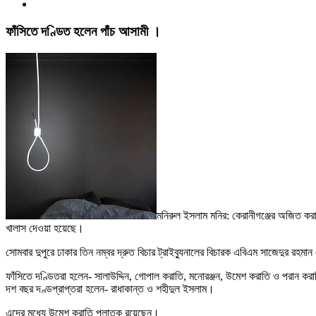
ফাঁসিতে দণ্ডিত হলেন পাঁচ আসামী ।
মনিরুল ইসলাম মনির: কেরানীগঞ্জের অজিত ক
খালাস দেওয়া হয়েছে।
সোমবার দুপুরে ঢাকার তিন নম্বর দ্রুত বিচার ট্রাইব্যুনালের বিচারক এবিএম সাজেদুর রহ
ফাঁসিতে দণ্ডিতরা হলেন- সালাউদ্দিন, গোপাল করাতি, মনোরঞ্জন, উমেশ করাতি ও পরান কর
দশ বছর দণ্ডপ্রাপ্তরা হলেন- রাধাকান্ত ও শহীদুল ইসলাম।
এদের মধ্যে উমেশ করাতি পলাতক রয়েছেন।