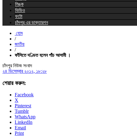
লিঙ্ক
ভিডিও
ফটো
চাঁদপুর এর ডাক্তারগন
হোম
/
জাতীয়
/
ফাঁসিতে দণ্ডিত হলেন পাঁচ আসামী ।
চাঁদপুর নিউজ সংবাদ
২৪ ডিসেম্বার ২০১২, ১৮:২৮
শেয়ার করুন:
Facebook
X
Pinterest
Tumblr
WhatsApp
LinkedIn
Email
Print