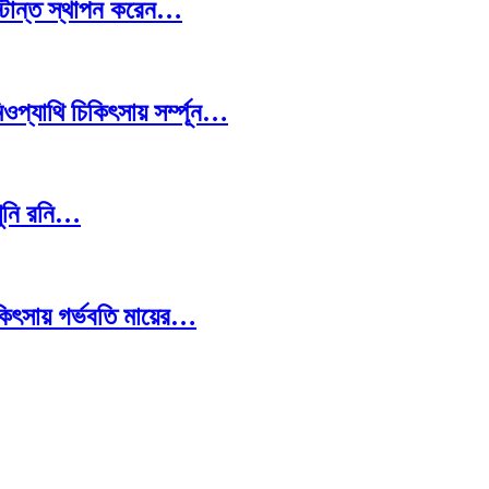
স্টান্ত স্থাপন করেন…
প্যাথি চিকিৎসায় সর্ম্পূন…
খুনি রনি…
চিকিৎসায় গর্ভবতি মায়ের…