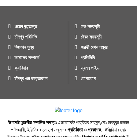
ওয়েব বৃত্তান্ত
লঞ্চ সময়সূচী
চাঁদপুর পরিচিতি
ট্রেন সময়সূচী
বিজ্ঞাপন মুল্য
জরুরী ফোন নম্বর
আমাদের সম্পর্কে
প্রতিনিধি
ক্যারিয়ার
ভ্রমন গাইড
চাঁদপুর এর ডাক্তারগন
যোগাযোগ
উপদেষ্টা মন্ডলীর সম্মানিত সদস্যঃ
এডভোকেট শাহরিয়ার মাহমুদ,মোঃ মাহবুবুর রহমান
পাটওয়ারী, ইঞ্জিনিয়ার সোহাগ মজুমদার
প্রতিষ্ঠাতা ও প্রকাশক:
ইঞ্জিনিয়ার মোঃ