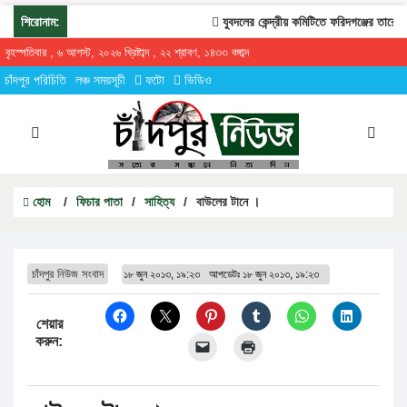
শিরোনাম:
যুবদলের কেন্দ্রীয় কমিটিতে ফরিদগঞ্জের তারেকুর 
বৃহস্পতিবার , ৬ আগস্ট, ২০২৬ খ্রিষ্টাব্দ , ২২ শ্রাবণ, ১৪৩৩ বঙ্গাব্দ
চাঁদপুর পরিচিতি
লঞ্চ সময়সূচী
ফটো
ভিডিও
হোম
/
ফিচার পাতা
/
সাহিত্য
/
বাউলের টানে ।
চাঁদপুর নিউজ সংবাদ
১৮ জুন ২০১৩, ১৯:২৩
আপডেটঃ
১৮ জুন ২০১৩, ১৯:২৩
শেয়ার
করুন: