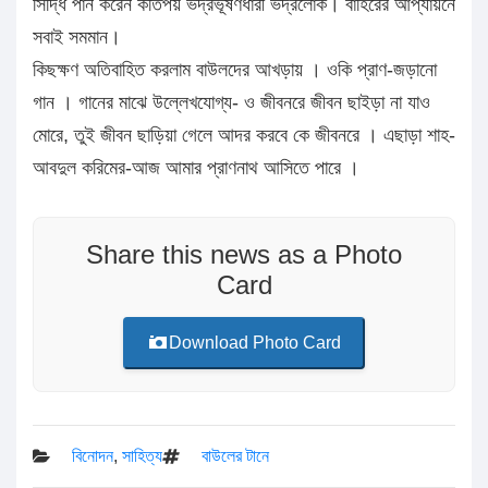
সিদ্ধি পান করেন কতিপয় ভদ্রভূষণধারী ভদ্রলোক। বাহিরের আপ্যায়নে
সবাই সমমান।
কিছক্ষণ অতিবাহিত করলাম বাউলদের আখড়ায় । ওকি প্রাণ-জড়ানো
গান । গানের মাঝে উল্লেখযোগ্য- ও জীবনরে জীবন ছাইড়া না যাও
মোরে, তুই জীবন ছাড়িয়া গেলে আদর করবে কে জীবনরে । এছাড়া শাহ-
আবদুল করিমের-আজ আমার প্রাণনাথ আসিতে পারে ।
Share this news as a Photo
Card
Download Photo Card
বিনোদন
,
সাহিত্য
বাউলের টানে