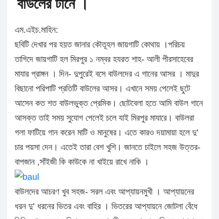
বাউলের টানে ।
এম.এইচ.মাহিন:
ছবিটি দেখার পর হয়ত জানার কৌতূহল জায়গাটি কোথায় ।পরিচয়
তাগিদে জায়গাটি হল মিরপুর ১ নম্বর হযরত শাহ- আলী পীরসাহেবের
মাযার প্রাঙ্গন । দিন- দুপুরেই বসে বাউলদের এ গানের আসর । মাদুর
বিছানো পরিপাটি প্রতিটি বাউলের আসর। এখানে সময় পেলেই ছুটে
আসেন কত শত বাউলভুক্ত প্রেমিক। ছোটবেলা হতে আমি বাউল গানে
আসক্ত তাই সময় সুযোগ পেলেই চলে যাই মিরপুর মাযারে। বাউলরা
গলা ফাটিয়ে গান করেন মাটি ও মানুষের। এতে কারও দয়ামায়া হলে দু’
চার পয়সা দেন। এতেই তারা বেশ খুশি। জানতে চাইলে সহজ উত্তর-
বাপজান ,সাঁইজী কি কাউকে না খাইয়ে রাখে নাকি ।
বাউলদের আচরণ খুব সহজ- সরল এবং আপ্যায়নমুখী । আপ্যায়নের
ধরন দু’ ধরনের ভিতর এবং বাহির । ভিতরের আপ্যায়নে জোটলা বেঁধে