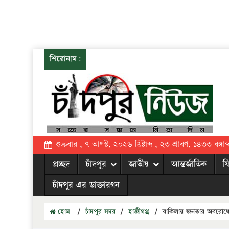
শিরোনাম:
শুক্রবার , ৭ আগস্ট, ২০২৬ খ্রিষ্টাব্দ , ২৩ শ্রাবণ, ১৪৩৩ বঙ্গাব্
প্রচ্ছদ
চাঁদপুর
জাতীয়
আন্তর্জাতিক
ফ
চাঁদপুর এর ডাক্তারগন
হোম
/
চাঁদপুর সদর
/
হাজীগঞ্জ
/
বাকিলায় জনতার অবরোধের মুখ