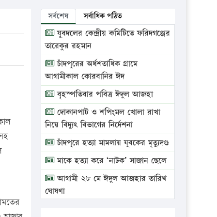
সর্বশেষ
সর্বাধিক পঠিত
যুবদলের কেন্দ্রীয় কমিটিতে ফরিদগঞ্জের
তারেকুর রহমান
চাঁদপুরের অর্ধশতাধিক গ্রামে
আগামীকাল কোরবানির ঈদ
বৃহস্পতিবার পবিত্র ঈদুল আজহা
দোকানপাট ও শপিংমল খোলা রাখা
তকাল
নিয়ে বিদ্যুৎ বিভাগের নির্দেশনা
 সহ
চাঁদপুরে হত্যা মামলায় যুবকের মৃত্যুদণ্ড
ল
মাকে হত্যা করে ‘নাটক’ সাজান ছেলে
আগামী ২৮ মে ঈদুল আজহার তারিখ
ঘোষণা
রামতের
ভ্রাম্যমাণ আদালতে দুইটি প্রতিষ্ঠানকে
৫৫ হাজার