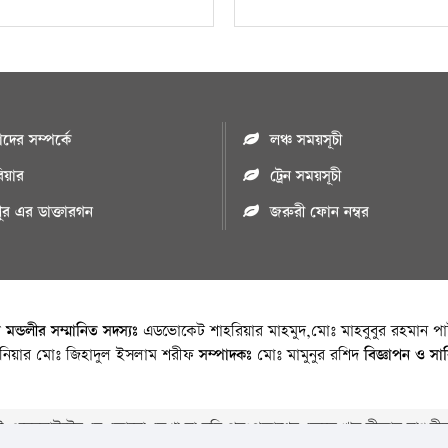
ের সম্পর্কে
লঞ্চ সময়সূচী
রিয়ার
ট্রেন সময়সূচী
পুর এর ডাক্তারগন
জরুরী ফোন নম্বর
া মন্ডলীর সম্মানিত সদস্যঃ
এডভোকেট শাহরিয়ার মাহমুদ,মোঃ মাহবুবুর রহমান পাট
জিনিয়ার মোঃ জিহাদুল ইসলাম শরীফ
সম্পাদকঃ
মোঃ মামুনুর রশিদ
বিজ্ঞাপন ও সা
 ওয়েবসাইটের যে কোনো লেখা বা ছবি পুনঃপ্রকাশের ক্ষেত্রে ঋন স্বীকার বাঞ্চনীয