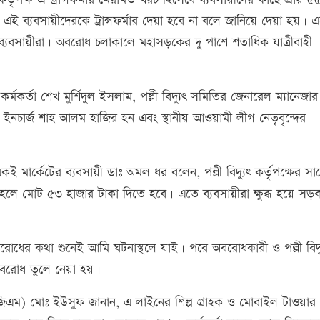
ই ব্যবসায়ীদেরকে ট্রান্সফর্মার দেয়া হবে না বলে জানিয়ে দেয়া হয়। 
ে ব্যবসায়ীরা। অবরোধ চলাকালে মহাসড়কের দু পাশে শতাধিক যাত্রীবাহী
্মকর্তা শেখ মুর্শিদুল ইসলাম, পল্লী বিদ্যুৎ সমিতির জেনারেল ম্যানেজা
নচার্জ শাহ আলম হাজির হন এবং স্থানীয় আওয়ামী লীগ নেতৃবৃন্দের
 মার্কেটের ব্যবসায়ী ডাঃ অমল ধর বলেন, পল্লী বিদ্যুৎ কর্তৃপক্ষের সা
 হলে মোট ৫৩ হাজার টাকা দিতে হবে। এতে ব্যবসায়ীরা ক্ষুব্ধ হয়ে সড়
রোধের কথা শুনেই আমি ঘটনাস্থলে যাই। পরে অবরোধকারী ও পল্লী বিদ্
বরোধ তুলে নেয়া হয়।
ার (জিএম) মোঃ ইউসুফ জানান, এ লাইনের শিল্প গ্রাহক ও মোবাইল টাওয়ার