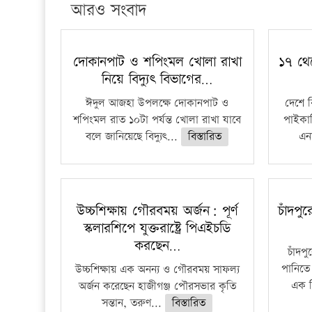
আরও সংবাদ
দোকানপাট ও শপিংমল খোলা রাখা
১৭ থে
নিয়ে বিদ্যুৎ বিভাগের…
ঈদুল আজহা উপলক্ষে দোকানপাট ও
দেশে 
শপিংমল রাত ১০টা পর্যন্ত খোলা রাখা যাবে
পাইকার
বলে জানিয়েছে বিদ্যুৎ...
বিস্তারিত
এনা
উচ্চশিক্ষায় গৌরবময় অর্জন: পূর্ণ
চাঁদপু
স্কলারশিপে যুক্তরাষ্ট্রে পিএইচডি
করছেন…
চাঁদপ
পানিতে
উচ্চশিক্ষায় এক অনন্য ও গৌরবময় সাফল্য
এক শ
অর্জন করেছেন হাজীগঞ্জ পৌরসভার কৃতি
সন্তান, তরুণ...
বিস্তারিত