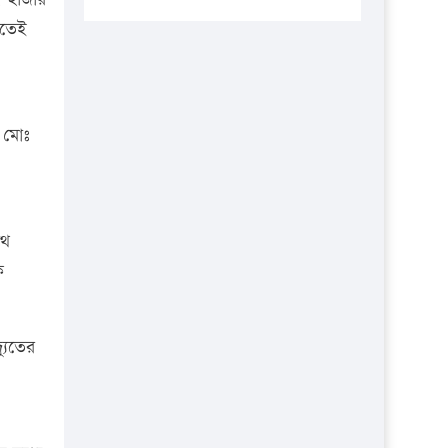
প্রতিষ্ঠানকে ৪০হাজার টাকা জরিমানা।
এতেই
এবার লঞ্চের ভাড়া বাড়ল
১৭ থেকে ২১ শতাংশ বিদ্যুতের দাম
বাড়ানোর প্রস্তাব পিডিবির
র মোঃ
১৬ মে চাঁদপুর ও ২৫ মে ফেনী সফরে
যাবেন প্রধানমন্ত্রী
উচ্চশিক্ষায় গৌরবময় অর্জন: পূর্ণ
স্কলারশিপে যুক্তরাষ্ট্রে পিএইচডি করছেন
থে
কুয়েটের কৃতি…
ক
সারা দেশে বজ্রাঘাতে ১৪ জনের
প্রাণহানি
যুতের
কঠোর হচ্ছে এসএসসি ও এইচএসসি
পরীক্ষা
ফরিদগঞ্জে আগুনে পুড়লো ৬ ব্যবসা