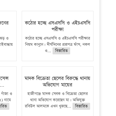
 জনের
কঠোর হচ্ছে এসএসসি ও এইচএসসি
পরীক্ষা
ী ঝড় ও
কঠোর হচ্ছে এসএসসি ও এইচএসসি পরীক্ষার
াইবান্ধায়
নিয়ম কানুনে। দীর্ঘদিনের প্রশ্নপত্র ফাঁস, নকল
ও...
বিস্তারিত
েন্স
মাদক বিক্রেতা ছেলের বিরুদ্ধে থানায়
র…
অভিযোগ মায়ের
 গাঁজা ও
হাজীগঞ্জে মাদক সেবক ও বিক্রেতা ছেলের
) নামে
থানা অভিযোগ করেছেন মা। অভিযুক্ত
তারিত
রবিউল আলমকে এখন খুজছে...
বিস্তারিত