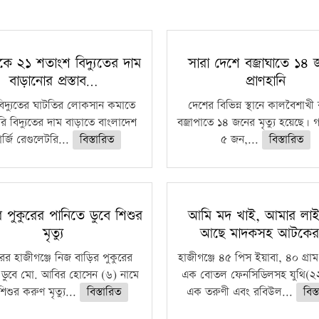
কে ২১ শতাংশ বিদ্যুতের দাম
সারা দেশে বজ্রাঘাতে ১৪
বাড়ানোর প্রস্তাব…
প্রাণহানি
বিদ্যুতের ঘাটতির লোকসান কমাতে
দেশের বিভিন্ন স্থানে কালবৈশাখ
ি বিদ্যুতের দাম বাড়াতে বাংলাদেশ
বজ্রাপাতে ১৪ জনের মৃত্যু হয়েছে। গ
র্জি রেগুলেটরি...
বিস্তারিত
৫ জন,...
বিস্তারিত
রে পুকুরের পানিতে ডুবে শিশুর
আমি মদ খাই, আমার লাইস
মৃত্যু
আছে মাদকসহ আটকে
ুরের হাজীগঞ্জে নিজ বাড়ির পুকুরের
হাজীগঞ্জে ৪৫ পিস ইয়াবা, ৪০ গ্রাম
 ডুবে মো. আবির হোসেন (৬) নামে
এক বোতল ফেনসিডিলসহ যুথি(২২
িশুর করুণ মৃত্যু...
বিস্তারিত
এক তরুণী এবং রবিউল...
বিস্