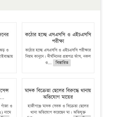
 জনের
কঠোর হচ্ছে এসএসসি ও এইচএসসি
পরীক্ষা
ী ঝড় ও
কঠোর হচ্ছে এসএসসি ও এইচএসসি পরীক্ষার
াইবান্ধায়
নিয়ম কানুনে। দীর্ঘদিনের প্রশ্নপত্র ফাঁস, নকল
ও...
বিস্তারিত
েন্স
মাদক বিক্রেতা ছেলের বিরুদ্ধে থানায়
র…
অভিযোগ মায়ের
 গাঁজা ও
হাজীগঞ্জে মাদক সেবক ও বিক্রেতা ছেলের
) নামে
থানা অভিযোগ করেছেন মা। অভিযুক্ত