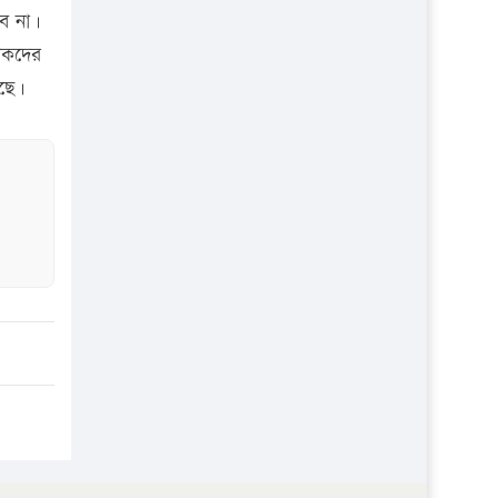
প্রতিষ্ঠান
বে না।
াবকদের
েছে।