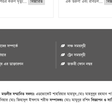
িশুর করুণ মৃত্যু...
বিস্তারিত
এক তরুণী এবং রবিউল...
বিস্
ের সম্পর্কে
লঞ্চ সময়সূচী
রিয়ার
ট্রেন সময়সূচী
পুর এর ডাক্তারগন
জরুরী ফোন নম্বর
া মন্ডলীর সম্মানিত সদস্যঃ
এডভোকেট শাহরিয়ার মাহমুদ,মোঃ মাহবুবুর রহমান পাট
জিনিয়ার মোঃ জিহাদুল ইসলাম শরীফ
সম্পাদকঃ
মোঃ মামুনুর রশিদ
বিজ্ঞাপন ও সা