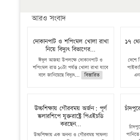
আরও সংবাদ
দোকানপাট ও শপিংমল খোলা রাখা
১৭ থে
নিয়ে বিদ্যুৎ বিভাগের…
ঈদুল আজহা উপলক্ষে দোকানপাট ও
দেশে 
শপিংমল রাত ১০টা পর্যন্ত খোলা রাখা যাবে
পাইকার
বলে জানিয়েছে বিদ্যুৎ...
বিস্তারিত
এনা
উচ্চশিক্ষায় গৌরবময় অর্জন: পূর্ণ
চাঁদপু
স্কলারশিপে যুক্তরাষ্ট্রে পিএইচডি
করছেন…
চাঁদপ
পানিতে
উচ্চশিক্ষায় এক অনন্য ও গৌরবময় সাফল্য