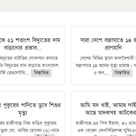
কে ২১ শতাংশ বিদ্যুতের দাম
সারা দেশে বজ্রাঘাতে ১৪
বাড়ানোর প্রস্তাব…
প্রাণহানি
বিদ্যুতের ঘাটতির লোকসান কমাতে
দেশের বিভিন্ন স্থানে কালবৈশাখ
ি বিদ্যুতের দাম বাড়াতে বাংলাদেশ
বজ্রাপাতে ১৪ জনের মৃত্যু হয়েছে। গ
র্জি রেগুলেটরি...
বিস্তারিত
৫ জন,...
বিস্তারিত
রে পুকুরের পানিতে ডুবে শিশুর
আমি মদ খাই, আমার লাইস
মৃত্যু
আছে মাদকসহ আটকে
ুরের হাজীগঞ্জে নিজ বাড়ির পুকুরের
হাজীগঞ্জে ৪৫ পিস ইয়াবা, ৪০ গ্রাম
 ডুবে মো. আবির হোসেন (৬) নামে
এক বোতল ফেনসিডিলসহ যুথি(২২