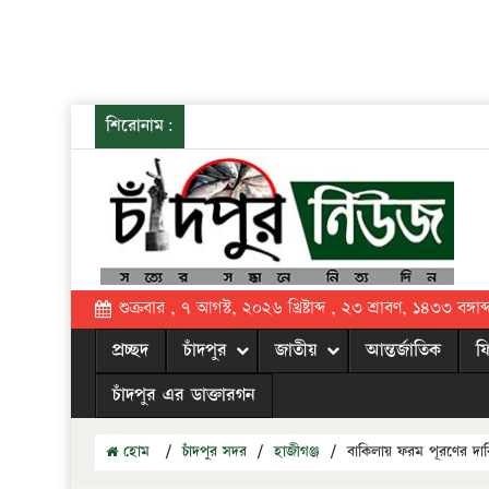
শিরোনাম:
শুক্রবার , ৭ আগস্ট, ২০২৬ খ্রিষ্টাব্দ , ২৩ শ্রাবণ, ১৪৩৩ বঙ্গাব্
প্রচ্ছদ
চাঁদপুর
জাতীয়
আন্তর্জাতিক
ফ
চাঁদপুর এর ডাক্তারগন
হোম
/
চাঁদপুর সদর
/
হাজীগঞ্জ
/
বাকিলায় ফরম পূরণের দাবিত