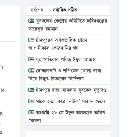
সর্বশেষ
সর্বাধিক পঠিত
যুবদলের কেন্দ্রীয় কমিটিতে ফরিদগঞ্জের
তারেকুর রহমান
চাঁদপুরের অর্ধশতাধিক গ্রামে
আগামীকাল কোরবানির ঈদ
বৃহস্পতিবার পবিত্র ঈদুল আজহা
ন।
দোকানপাট ও শপিংমল খোলা রাখা
নিয়ে বিদ্যুৎ বিভাগের নির্দেশনা
বার
চাঁদপুরে হত্যা মামলায় যুবকের মৃত্যুদণ্ড
মাকে হত্যা করে ‘নাটক’ সাজান ছেলে
আগামী ২৮ মে ঈদুল আজহার তারিখ
ায়
ঘোষণা
।
৪৯
ভ্রাম্যমাণ আদালতে দুইটি প্রতিষ্ঠানকে