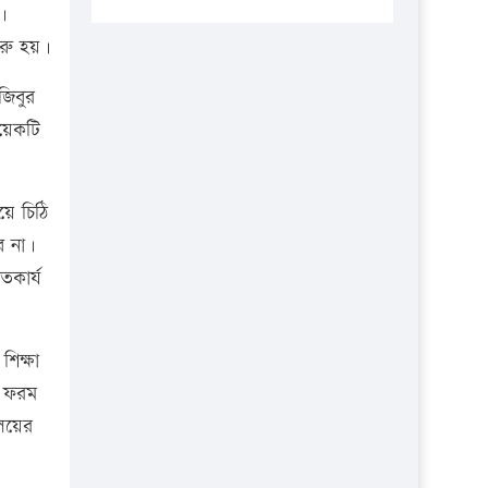
প্রতিষ্ঠানকে ৪০হাজার টাকা জরিমানা।
।
ুরু হয়।
এবার লঞ্চের ভাড়া বাড়ল
১৭ থেকে ২১ শতাংশ বিদ্যুতের দাম
জিবুর
বাড়ানোর প্রস্তাব পিডিবির
কয়েকটি
১৬ মে চাঁদপুর ও ২৫ মে ফেনী সফরে
যাবেন প্রধানমন্ত্রী
য়ে চিঠি
উচ্চশিক্ষায় গৌরবময় অর্জন: পূর্ণ
ে না।
স্কলারশিপে যুক্তরাষ্ট্রে পিএইচডি করছেন
ৃতকার্য
কুয়েটের কৃতি…
সারা দেশে বজ্রাঘাতে ১৪ জনের
প্রাণহানি
শিক্ষা
রা ফরম
কঠোর হচ্ছে এসএসসি ও এইচএসসি
পরীক্ষা
ালয়ের
ফরিদগঞ্জে আগুনে পুড়লো ৬ ব্যবসা