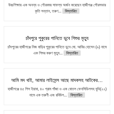
উচ্চশিক্ষায় এক অনন্য ও গৌরবময় সাফল্য অর্জন করেছেন হাজীগঞ্জ পৌরসভার
কৃতি সন্তান, তরুণ...
বিস্তারিত
চাঁদপুরে পুকুরের পানিতে ডুবে শিশুর মৃত্যু
চাঁদপুরের হাজীগঞ্জে নিজ বাড়ির পুকুরের পানিতে ডুবে মো. আবির হোসেন (৬) নামে
এক শিশুর করুণ মৃত্যু...
বিস্তারিত
আমি মদ খাই, আমার লাইসেন্স আছে মাদকসহ আটকের…
হাজীগঞ্জে ৪৫ পিস ইয়াবা, ৪০ গ্রাম গাঁজা ও এক বোতল ফেনসিডিলসহ যুথি(২২)
নামে এক তরুণী এবং রবিউল...
বিস্তারিত