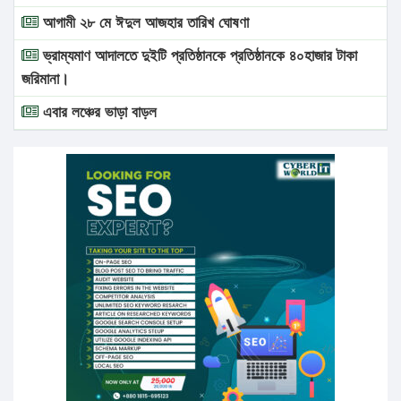
আগামী ২৮ মে ঈদুল আজহার তারিখ ঘোষণা
ভ্রাম্যমাণ আদালতে দুইটি প্রতিষ্ঠানকে প্রতিষ্ঠানকে ৪০হাজার টাকা
জরিমানা।
এবার লঞ্চের ভাড়া বাড়ল
১৭ থেকে ২১ শতাংশ বিদ্যুতের দাম বাড়ানোর প্রস্তাব পিডিবির
১৬ মে চাঁদপুর ও ২৫ মে ফেনী সফরে যাবেন প্রধানমন্ত্রী
উচ্চশিক্ষায় গৌরবময় অর্জন: পূর্ণ স্কলারশিপে যুক্তরাষ্ট্রে পিএইচডি
করছেন কুয়েটের কৃতি…
সারা দেশে বজ্রাঘাতে ১৪ জনের প্রাণহানি
কঠোর হচ্ছে এসএসসি ও এইচএসসি পরীক্ষা
ফরিদগঞ্জে আগুনে পুড়লো ৬ ব্যবসা প্রতিষ্ঠান