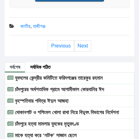
জাতীয়
,
হাজীগঞ্জ
Previous
Next
সর্বশেষ
সর্বাধিক পঠিত
যুবদলের কেন্দ্রীয় কমিটিতে ফরিদগঞ্জের তারেকুর রহমান
চাঁদপুরের অর্ধশতাধিক গ্রামে আগামীকাল কোরবানির ঈদ
বৃহস্পতিবার পবিত্র ঈদুল আজহা
দোকানপাট ও শপিংমল খোলা রাখা নিয়ে বিদ্যুৎ বিভাগের নির্দেশনা
চাঁদপুরে হত্যা মামলায় যুবকের মৃত্যুদণ্ড
মাকে হত্যা করে ‘নাটক’ সাজান ছেলে