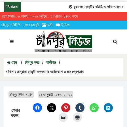
শিরোনাম:
যুবদলের কেন্দ্রীয় কমিটিতে ফরিদগঞ্জের তারেকু
বৃহস্পতিবার , ৬ আগস্ট, ২০২৬ খ্রিষ্টাব্দ , ২২ শ্রাবণ, ১৪৩৩ বঙ্গাব্দ
চাঁদপুর পরিচিতি
লঞ্চ সময়সূচী
ফটো
ভিডিও
হোম
/
চাঁদপুর সদর
/
হাজীগঞ্জ
/
বাকিলায় মাদ্রাসা ছাত্রী অপহরণের অভিযোগে ৩ জন গ্রেপ্তার
চাঁদপুর নিউজ সংবাদ
০৯ জানুয়ারী ২০১৭, ০৭:০০
শেয়ার
করুন: