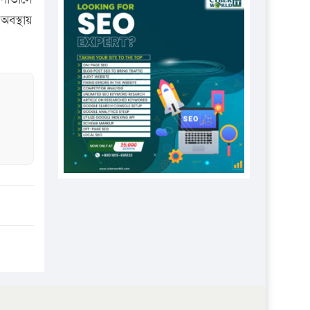
প্রতিষ্ঠানকে ৪০হাজার টাকা জরিমানা।
বস্থায়
এবার লঞ্চের ভাড়া বাড়ল
১৭ থেকে ২১ শতাংশ বিদ্যুতের দাম
বাড়ানোর প্রস্তাব পিডিবির
১৬ মে চাঁদপুর ও ২৫ মে ফেনী সফরে
যাবেন প্রধানমন্ত্রী
উচ্চশিক্ষায় গৌরবময় অর্জন: পূর্ণ
স্কলারশিপে যুক্তরাষ্ট্রে পিএইচডি করছেন
কুয়েটের কৃতি…
সারা দেশে বজ্রাঘাতে ১৪ জনের
প্রাণহানি
কঠোর হচ্ছে এসএসসি ও এইচএসসি
পরীক্ষা
ফরিদগঞ্জে আগুনে পুড়লো ৬ ব্যবসা