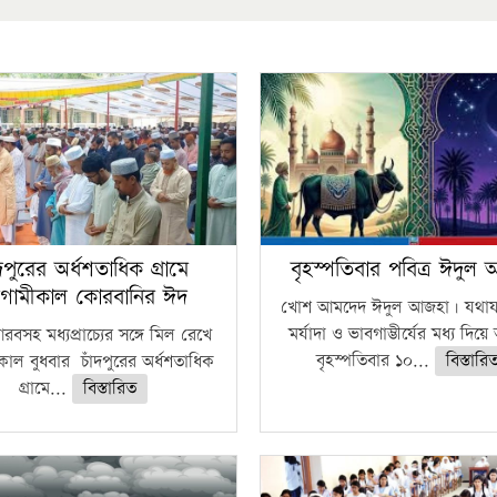
ঁদপুরের অর্ধশতাধিক গ্রামে
বৃহস্পতিবার পবিত্র ঈদুল
গামীকাল কোরবানির ঈদ
খোশ আমদেদ ঈদুল আজহা। যথাযথ
মর্যাদা ও ভাবগাম্ভীর্যের মধ্য দিয়
বসহ মধ্যপ্রাচ্যের সঙ্গে মিল রেখে
বৃহস্পতিবার ১০...
বিস্তারি
াল বুধবার চাঁদপুরের অর্ধশতাধিক
গ্রামে...
বিস্তারিত