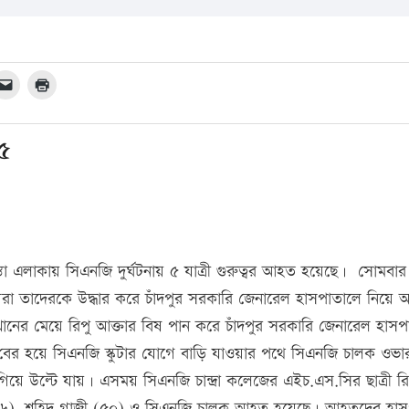
-৫
 এলাকায় সিএনজি দুর্ঘটনায় ৫ যাত্রী গুরুত্বর আহত হয়েছে। সোমবার 
ানীয়রা তাদেরকে উদ্ধার করে চাঁদপুর সরকারি জেনারেল হাসপাতালে নিয়ে
 খানের মেয়ে রিপু আক্তার বিষ পান করে চাঁদপুর সরকারি জেনারেল হাস
বের হয়ে সিএনজি স্কুটার যোগে বাড়ি যাওয়ার পথে সিএনজি চালক ওভ
য়ে উল্টে যায়। এসময় সিএনজি চান্দ্রা কলেজের এইচ.এস.সির ছাত্রী রি
ন (১৬), শহিদ গাজী (৫০) ও সিএনজি চালক আহত হয়েছে। আহতদের হা