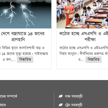
 দেশে বজ্রাঘাতে ১৪ জনের
কঠোর হচ্ছে এসএসসি ও এ
প্রাণহানি
পরীক্ষা
 বিভিন্ন স্থানে কালবৈশাখী ঝড় ও
কঠোর হচ্ছে এসএসসি ও এইচএসসি 
ে ১৪ জনের মৃত্যু হয়েছে। গাইবান্ধায়
নিয়ম কানুনে। দীর্ঘদিনের প্রশ্নপত্র 
৫ জন,...
বিস্তারিত
ও...
বিস্তারিত
ের সম্পর্কে
লঞ্চ সময়সূচী
রিয়ার
ট্রেন সময়সূচী