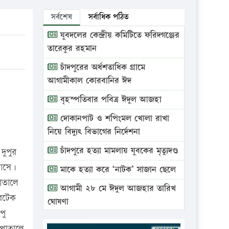
সর্বশেষ
সর্বাধিক পঠিত
যুবদলের কেন্দ্রীয় কমিটিতে ফরিদগঞ্জের
তারেকুর রহমান
চাঁদপুরের অর্ধশতাধিক গ্রামে
আগামীকাল কোরবানির ঈদ
বৃহস্পতিবার পবিত্র ঈদুল আজহা
দোকানপাট ও শপিংমল খোলা রাখা
নিয়ে বিদ্যুৎ বিভাগের নির্দেশনা
চাঁদপুরে হত্যা মামলায় যুবকের মৃত্যুদণ্ড
দুপুর
 আসে।
মাকে হত্যা করে ‘নাটক’ সাজান ছেলে
পাতালে
আগামী ২৮ মে ঈদুল আজহার তারিখ
ারটেক
ঘোষণা
পু
ভ্রাম্যমাণ আদালতে দুইটি প্রতিষ্ঠানকে
সপাতালে