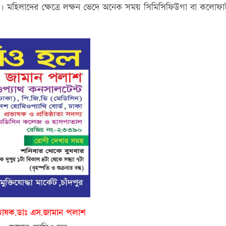
মহিলাদের ক্ষেত্রে লক্ষন ভেদে অনেক সময় সিমিসিফিউগা বা কলোফ
রভাষক.ডাঃ এস.জামান পলাশ