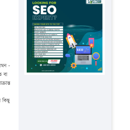
প্রতিষ্ঠানকে ৪০হাজার টাকা জরিমানা।
এবার লঞ্চের ভাড়া বাড়ল
১৭ থেকে ২১ শতাংশ বিদ্যুতের দাম
বাড়ানোর প্রস্তাব পিডিবির
১৬ মে চাঁদপুর ও ২৫ মে ফেনী সফরে
যাবেন প্রধানমন্ত্রী
উচ্চশিক্ষায় গৌরবময় অর্জন: পূর্ণ
েমন –
স্কলারশিপে যুক্তরাষ্ট্রে পিএইচডি করছেন
ত বা
কুয়েটের কৃতি…
্রান্ত
সারা দেশে বজ্রাঘাতে ১৪ জনের
প্রাণহানি
 কিছু
কঠোর হচ্ছে এসএসসি ও এইচএসসি
পরীক্ষা
ফরিদগঞ্জে আগুনে পুড়লো ৬ ব্যবসা