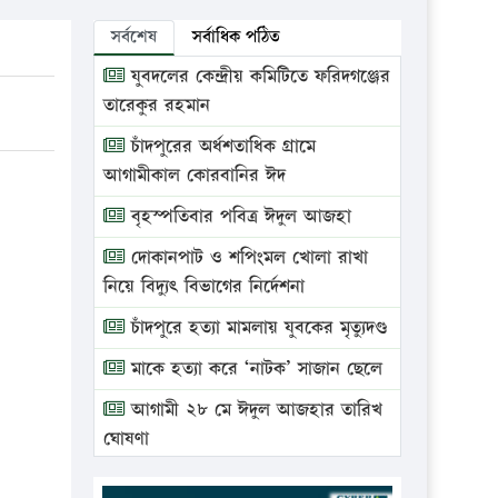
সর্বশেষ
সর্বাধিক পঠিত
যুবদলের কেন্দ্রীয় কমিটিতে ফরিদগঞ্জের
তারেকুর রহমান
চাঁদপুরের অর্ধশতাধিক গ্রামে
আগামীকাল কোরবানির ঈদ
বৃহস্পতিবার পবিত্র ঈদুল আজহা
দোকানপাট ও শপিংমল খোলা রাখা
নিয়ে বিদ্যুৎ বিভাগের নির্দেশনা
চাঁদপুরে হত্যা মামলায় যুবকের মৃত্যুদণ্ড
মাকে হত্যা করে ‘নাটক’ সাজান ছেলে
আগামী ২৮ মে ঈদুল আজহার তারিখ
ঘোষণা
ভ্রাম্যমাণ আদালতে দুইটি প্রতিষ্ঠানকে