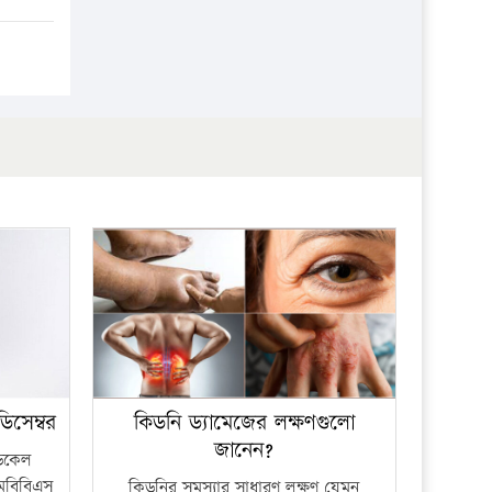
িসেম্বর
কিডনি ড্যামেজের লক্ষণগুলো
জানেন?
ডিকেল
মবিবিএস
কিডনির সমস্যার সাধারণ লক্ষণ যেমন