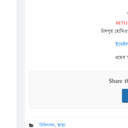
0171
চাঁদপুর হোমি
ইমেইল
ওয়েব 
Share t
চিকিৎসক
,
স্বাস্থ্য