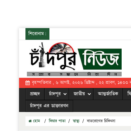
শিরোনাম:
বৃহস্পতিবার , ৬ আগস্ট, ২০২৬ খ্রিষ্টাব্দ , ২২ শ্রাবণ, ১৪৩৩ বঙ্
প্রচ্ছদ
চাঁদপুর
জাতীয়
আন্তর্জাতিক
ফ
চাঁদপুর এর ডাক্তারগন
হোম
/
ফিচার পাতা
/
স্বাস্থ্য
/
বাতরোগের চিকিৎসা