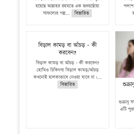
হয়েছে আল্লাহর রহমতে এক হৃদয়ছোঁয়া
পলাশ 
সাফল্যের গল্প...
বিস্তারিত
বিড়াল কামড় বা আঁচড় – কী
করবেন?
বিড়াল কামড় বা আঁচড় – কী করবেন?
হোমিও চিকিৎসা বিড়াল কামড়/আঁচড়
কখনোই হালকাভাবে নেওয়া যাবে না।...
শুক্র
বিস্তারিত
শুক্রানু
এটি পু