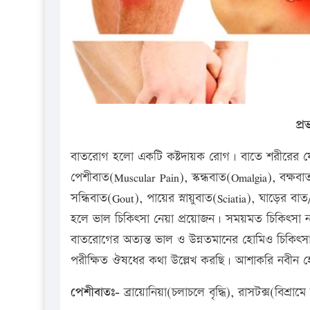
প্
বাতরোগ হলো একটি কষ্টদায়ক রোগ। বাতে শরীরের যে 
পেশীবাত(Muscular Pain), স্কন্ধবাত(Omalgia), বক্ষব
সন্ধিবাত(Gout), পায়ের স্নায়ুবাত(Sciatia), ঘাড়ের বা
হলে ভাল চিকিৎসা নেয়া প্রয়োজন। সময়মত চিকিৎসা ন
বাতরোগের অত্যন্ত ভাল ও উন্নতমানের হোমিও চিকিৎসা 
পরীক্ষিত ঔষধের কথা উল্লেখ করছি। আশাকরি নবী
পেশীবাতঃ-
ব্রায়োনিয়া(চলাচলে বৃদ্ধি), রাসটক্স(বিশ্রাম