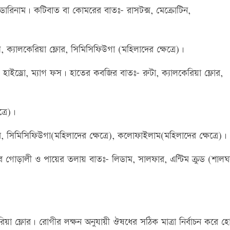
ডোরিনাম। কটিবাত বা কোমরের বাতঃ- রাসটক্স, মেক্রোটিন,
িস, ক্যালকেরিয়া ফ্লোর, সিমিসিফিউগা (মহিলাদের ক্ষেত্রে)।
হাইড্রো, ম্যাগ ফস। হাতের কবজির বাতঃ- রুটা, ক্যালকেরিয়া ফ্লোর,
্রে)।
োর, সিমিসিফিউগা(মহিলাদের ক্ষেত্রে), কলোফাইলাম(মহিলাদের ক্ষেত্রে)।
ের গোড়ালী ও পায়ের তলায় বাতঃ- লিডাম, সালফার, এন্টিম ক্রুড (শালঘ
েরিয়া ফ্লোর। রোগীর লক্ষন অনুযায়ী ঔষধের সঠিক মাত্রা নির্বাচন করে হ