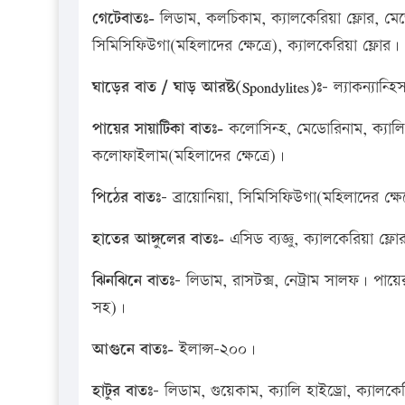
গেটেবাতঃ-
লিডাম, কলচিকাম, ক্যালকেরিয়া ফ্লোর, মে
সিমিসিফিউগা(মহিলাদের ক্ষেত্রে), ক্যালকেরিয়া ফ্লোর।
ঘাড়ের বাত / ঘাড় আরষ্ট(Spondylites)ঃ
– ল্যাকন্যান্হ
পায়ের সায়াটিকা বাতঃ-
কলোসিন্হ, মেডোরিনাম, ক্যালি 
কলোফাইলাম(মহিলাদের ক্ষেত্রে)।
পিঠের বাতঃ
– ব্রায়োনিয়া, সিমিসিফিউগা(মহিলাদের ক্ষেত
হাতের আঙ্গুলের বাতঃ-
এসিড ব্যজ্ঞু, ক্যালকেরিয়া ফ্ল
ঝিনঝিনে বাতঃ
– লিডাম, রাসটক্স, নেট্রাম সালফ। পায়
সহ)।
আগুনে বাতঃ-
ইলাপ্স-২০০।
হাটুর বাতঃ
– লিডাম, গুয়েকাম, ক্যালি হাইড্রো, ক্যালক