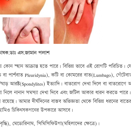
রভাষক.ডাঃ এস.জামান পলাশ
কোন স্হান আক্রান্ত হতে পারে। বিভিন্ন ভাবে এই রোগটি পরিচিত। য
াত বা পার্শবাত Pleuridynia), কটি বা কোমরের বাত(Lumbago), গেঁটেবা
ত/ঘাড় আরষ্ট(Spondylites) ইত্যাদি। বাতরোগ দেখা দিলে বা বাতরোগে আক
া নিলে নানান সমস্যা দেখা দিবে এবং জটিল আকার ধারন করতে পারে।
রয়েছে। আমার দীর্ঘদিনের বাস্তব অভিজ্ঞতা থেকে বিভিন্ন ধরনের বাতের
ন হোমিও চিকিৎসকগনের উপকারে আসবে।
ে বৃদ্ধি), মেডোরিনাম, সিমিসিফিউগা(মহিলাদের ক্ষেত্রে)।