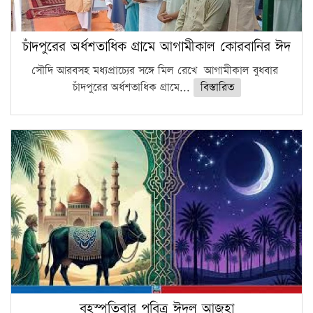
চাঁদপুরের অর্ধশতাধিক গ্রামে আগামীকাল কোরবানির ঈদ
সৌদি আরবসহ মধ্যপ্রাচ্যের সঙ্গে মিল রেখে আগামীকাল বুধবার
চাঁদপুরের অর্ধশতাধিক গ্রামে...
বিস্তারিত
বৃহস্পতিবার পবিত্র ঈদুল আজহা