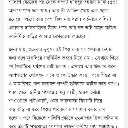
শালিশি বৈঠকের পর থেকে লম্পট হাবিবুর রহমান মাঝি (৫০)
আত্মগোপনে চলে যায়। তার স্ত্রী ও তিন মেয়ে এক ছেলে
রয়েছে। আগে তার পেশা ছিল মাছ ধরা। বর্তমানে বালিয়া
এলাকার ঢালিবাড়িরর উত্তর পাশে তার বড় ভাই মজ্ঞুর মাঝির
নবনির্মিত বাড়ির কাজের দেখভালো করছেন।
জানা যায়, শুক্রবার দুপুরে ওই শিশু কন্যাকে পেয়ারা দেয়ার
কথা বলে ফুসলিয়ে নবনির্মিত ভবনে নিয়ে যায়। সেখানে গিয়ে
সে শিশুটিকে ধর্ষণের চেষ্টা চালায়। এসময় তার চিৎকার শুনে
আশপাশের লোকজন এসে তাকে উদ্ধার করে। পরে শিশুর মা
ও মামানিসহ বেশ কয়েজন লম্পট হাবিবকে আটক করে রাখে।
খবর পেয়ে স্থানীয় পঞ্চায়েত মনু গাজী, হারুণ মোল্লা,
শাখাওয়াত পাটওয়ারী, ওমর ফারুকসহ বিষয়টি নিয়ে
বাড়াবাড়ি না করে শিশুর পরিবারকে সমাধান করার কথা
বলেন। পরে বিকেলে শালিশি বৈঠকে ৫০হাজার টাকা জরিমানা
করে একটি সমঝোতা পেপারে স্বাক্ষর করিয়ে নেয় পঞ্চায়েত।