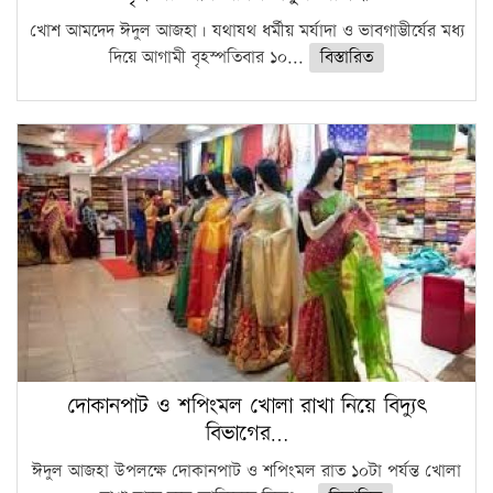
খোশ আমদেদ ঈদুল আজহা। যথাযথ ধর্মীয় মর্যাদা ও ভাবগাম্ভীর্যের মধ্য
দিয়ে আগামী বৃহস্পতিবার ১০...
বিস্তারিত
দোকানপাট ও শপিংমল খোলা রাখা নিয়ে বিদ্যুৎ
বিভাগের…
ঈদুল আজহা উপলক্ষে দোকানপাট ও শপিংমল রাত ১০টা পর্যন্ত খোলা