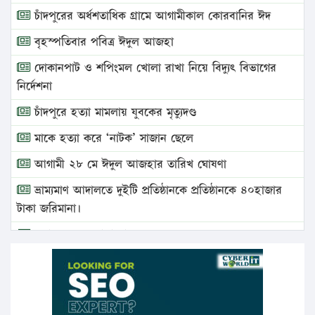
চাঁদপুরের অর্ধশতাধিক গ্রামে আগামীকাল কোরবানির ঈদ
বৃহস্পতিবার পবিত্র ঈদুল আজহা
দোকানপাট ও শপিংমল খোলা রাখা নিয়ে বিদ্যুৎ বিভাগের
নির্দেশনা
চাঁদপুরে হত্যা মামলায় যুবকের মৃত্যুদণ্ড
মাকে হত্যা করে ‘নাটক’ সাজান ছেলে
আগামী ২৮ মে ঈদুল আজহার তারিখ ঘোষণা
ভ্রাম্যমাণ আদালতে দুইটি প্রতিষ্ঠানকে প্রতিষ্ঠানকে ৪০হাজার
টাকা জরিমানা।
এবার লঞ্চের ভাড়া বাড়ল
১৭ থেকে ২১ শতাংশ বিদ্যুতের দাম বাড়ানোর প্রস্তাব পিডিবির
১৬ মে চাঁদপুর ও ২৫ মে ফেনী সফরে যাবেন প্রধানমন্ত্রী
উচ্চশিক্ষায় গৌরবময় অর্জন: পূর্ণ স্কলারশিপে যুক্তরাষ্ট্রে