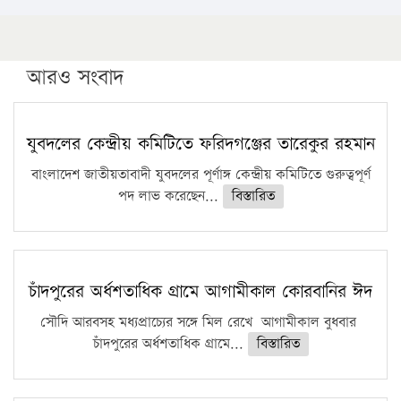
১৬ মে চাঁদপুর ও ২৫ মে ফেনী সফরে যাবেন প্রধানমন্ত্রী
উচ্চশিক্ষায় গৌরবময় অর্জন: পূর্ণ স্কলারশিপে যুক্তরাষ্ট্রে
পিএইচডি করছেন কুয়েটের কৃতি…
আরও সংবাদ
সারা দেশে বজ্রাঘাতে ১৪ জনের প্রাণহানি
কঠোর হচ্ছে এসএসসি ও এইচএসসি পরীক্ষা
যুবদলের কেন্দ্রীয় কমিটিতে ফরিদগঞ্জের তারেকুর রহমান
ফরিদগঞ্জে আগুনে পুড়লো ৬ ব্যবসা প্রতিষ্ঠান
বাংলাদেশ জাতীয়তাবাদী যুবদলের পূর্ণাঙ্গ কেন্দ্রীয় কমিটিতে গুরুত্বপূর্ণ
পদ লাভ করেছেন...
বিস্তারিত
চাঁদপুরের অর্ধশতাধিক গ্রামে আগামীকাল কোরবানির ঈদ
সৌদি আরবসহ মধ্যপ্রাচ্যের সঙ্গে মিল রেখে আগামীকাল বুধবার
চাঁদপুরের অর্ধশতাধিক গ্রামে...
বিস্তারিত