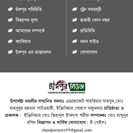
চাঁদপুর পরিচিতি
ট্রেন সময়সূচী
বিজ্ঞাপন মুল্য
জরুরী ফোন নম্বর
আমাদের সম্পর্কে
প্রতিনিধি
ক্যারিয়ার
ভ্রমন গাইড
চাঁদপুর এর ডাক্তারগন
যোগাযোগ
উপদেষ্টা মন্ডলীর সম্মানিত সদস্যঃ
এডভোকেট শাহরিয়ার মাহমুদ,মোঃ
মাহবুবুর রহমান পাটওয়ারী, ইঞ্জিনিয়ার সোহাগ মজুমদার
প্রতিষ্ঠাতা ও
প্রকাশক:
ইঞ্জিনিয়ার মোঃ জিহাদুল ইসলাম শরীফ
সম্পাদকঃ
মোঃ মামুনুর
রশিদ
বিজ্ঞাপন ও সার্বিক যোগাযোগ:
ই-মেইলঃ
chandpurnews99@gmail.com