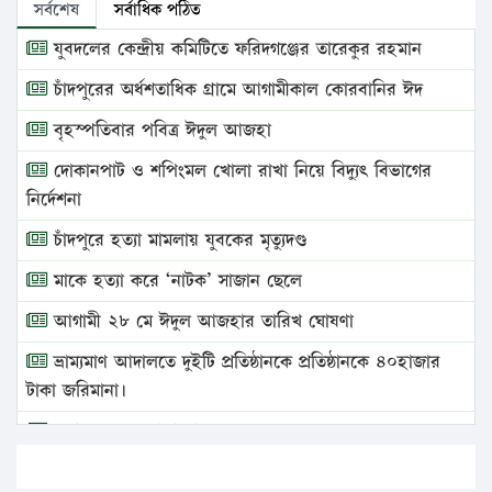
সর্বশেষ
সর্বাধিক পঠিত
যুবদলের কেন্দ্রীয় কমিটিতে ফরিদগঞ্জের তারেকুর রহমান
চাঁদপুরের অর্ধশতাধিক গ্রামে আগামীকাল কোরবানির ঈদ
বৃহস্পতিবার পবিত্র ঈদুল আজহা
দোকানপাট ও শপিংমল খোলা রাখা নিয়ে বিদ্যুৎ বিভাগের
নির্দেশনা
চাঁদপুরে হত্যা মামলায় যুবকের মৃত্যুদণ্ড
মাকে হত্যা করে ‘নাটক’ সাজান ছেলে
আগামী ২৮ মে ঈদুল আজহার তারিখ ঘোষণা
ভ্রাম্যমাণ আদালতে দুইটি প্রতিষ্ঠানকে প্রতিষ্ঠানকে ৪০হাজার
টাকা জরিমানা।
এবার লঞ্চের ভাড়া বাড়ল
১৭ থেকে ২১ শতাংশ বিদ্যুতের দাম বাড়ানোর প্রস্তাব পিডিবির