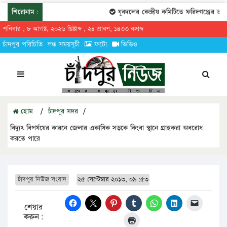
শিরোনাম:
যুবদলের কেন্দ্রীয় কমিটিতে ফরিদগঞ্জের তারে
শনিবার , ৮ আগস্ট, ২০২৬ খ্রিষ্টাব্দ , ২৪ শ্রাবণ, ১৪৩৩ বঙ্গাব্দ
চাঁদপুর পরিচিতি
লঞ্চ সময়সূচী
ফটো
ভিডিও
হোম
/
চাঁদপুর সদর
/
বিদ্যুৎ বিপর্যয়ের কারনে জেলার একাধিক সড়কে কিংবা স্থানে গ্রাহকরা অবরোধ
করতে পারে
চাঁদপুর নিউজ সংবাদ
২৫ সেপ্টেম্বার ২০১৩, ০৯:৫৩
শেয়ার
করুন: